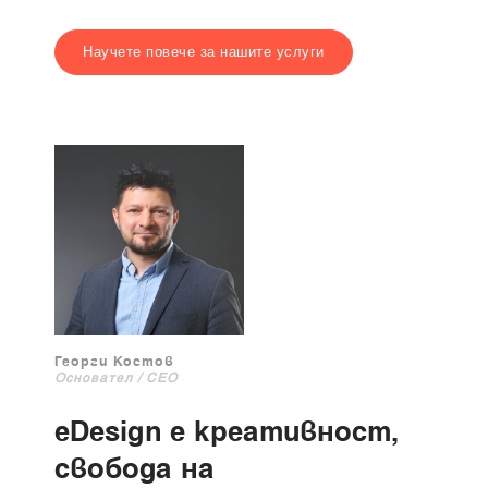
Научете повече за нашите услуги
Георги Костов
Основател / CEO
eDesign e креативност,
свобода на