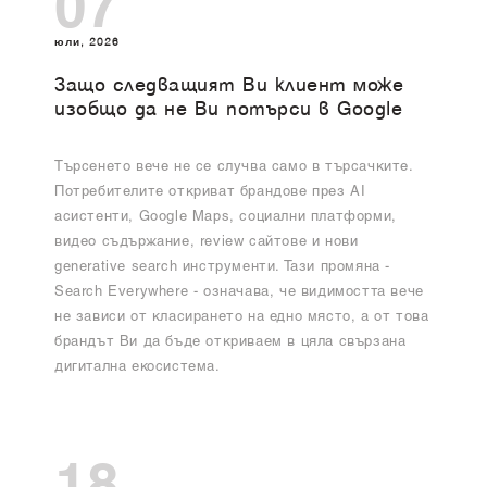
07
юли, 2026
Защо следващият Ви клиент може
изобщо да не Ви потърси в Google
Търсенето вече не се случва само в търсачките.
Потребителите откриват брандове през AI
асистенти, Google Maps, социални платформи,
видео съдържание, review сайтове и нови
generative search инструменти. Тази промяна -
Search Everywhere - означава, че видимостта вече
не зависи от класирането на едно място, а от това
брандът Ви да бъде откриваем в цяла свързана
дигитална екосистема.