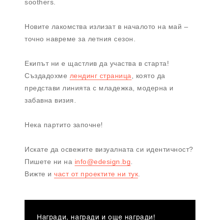
soothers.
Новите лакомства излизат в началото на май –
точно навреме за летния сезон.
Екипът ни е щастлив да участва в старта!
Създадохме
лендинг страница
, която да
представи линията с младежка, модерна и
забавна визия.
Нека партито започне!
Искате да освежите визуалната си идентичност?
Пишете ни на
info@edesign.bg
.
Вижте и
част от проектите ни тук
.
Награди, награди и още награди!