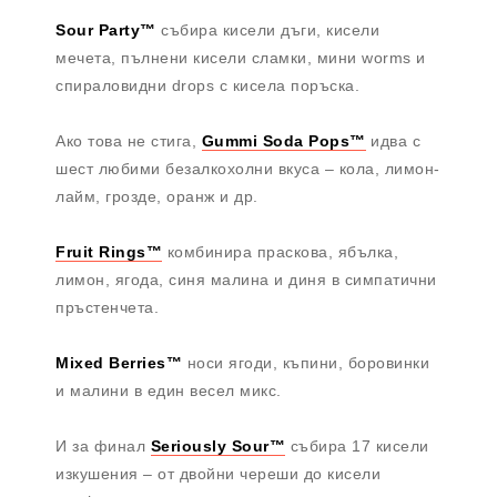
Sour Party™
събира кисели дъги, кисели
мечета, пълнени кисели сламки, мини worms и
спираловидни drops с кисела поръска.
Ако това не стига,
Gummi Soda Pops™
идва с
шест любими безалкохолни вкуса – кола, лимон-
лайм, грозде, оранж и др.
Fruit Rings™
комбинира праскова, ябълка,
лимон, ягода, синя малина и диня в симпатични
пръстенчета.
Mixed Berries™
носи ягоди, къпини, боровинки
и малини в един весел микс.
И за финал
Seriously Sour™
събира 17 кисели
изкушения – от двойни череши до кисели