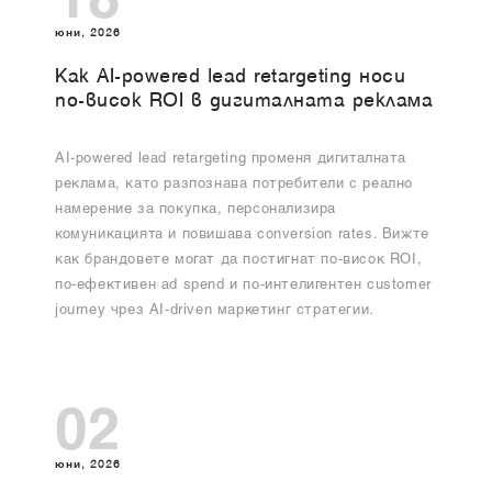
18
юни, 2026
Как AI-powered lead retargeting носи
по-висок ROI в дигиталната реклама
AI-powered lead retargeting променя дигиталната
реклама, като разпознава потребители с реално
намерение за покупка, персонализира
комуникацията и повишава conversion rates. Вижте
как брандовете могат да постигнат по-висок ROI,
по-ефективен ad spend и по-интелигентен customer
journey чрез AI-driven маркетинг стратегии.
02
юни, 2026