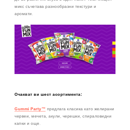
микс съчетава разнообразни текстури и
аромати.
Очакват ви шест асортимента:
Gummi Party™
предлага класика като желирани
червеи, мечета, акули, черешки, спираловидни
капки и още.