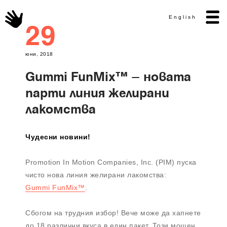
English
29
юни, 2018
Gummi FunMix™ – новата
парти линия желирани
лакомства
Чудесни новини!
Promotion In Motion Companies, Inc. (PIM) пуска
чисто нова линия желирани лакомства:
Gummi FunMix™
.
Сбогом на трудния избор! Вече може да хапнете
до 18 различни вкуса в един пакет. Този мощен