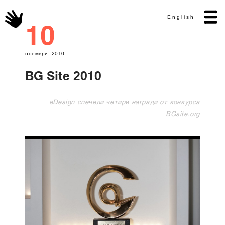
English
10
ноември, 2010
BG Site 2010
eDesign спечели четири награди от конкурсa
BGsite.org