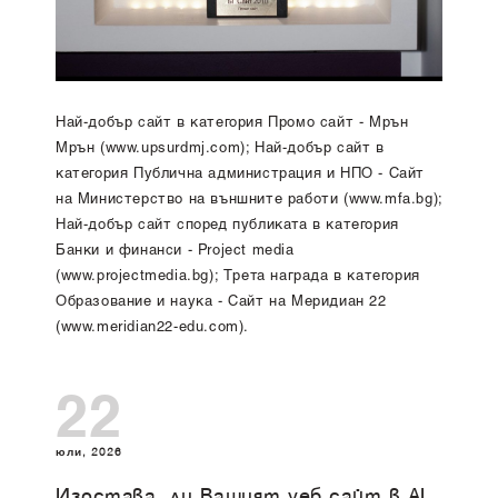
Най-добър сайт в категория Промо сайт - Мрън
Мрън (www.upsurdmj.com); Най-добър сайт в
категория Публична администрация и НПО - Сайт
на Министерство на външните работи (www.mfa.bg);
Най-добър сайт според публиката в категория
Банки и финанси - Project media
(www.projectmedia.bg); Трета награда в категория
Образование и наука - Сайт на Меридиан 22
(www.meridian22-edu.com).
22
юли, 2026
Изоставa ли Вашият уеб сайт в AI