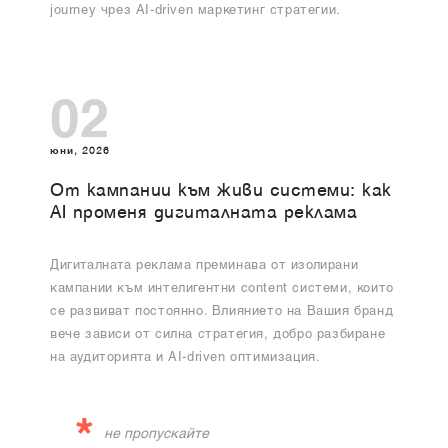
journey чрез AI-driven маркетинг стратегии.
02
юни, 2026
От кампании към живи системи: как
AI променя дигиталната реклама
Дигиталната реклама преминава от изолирани
кампании към интелигентни content системи, които
се развиват постоянно. Влиянието на Вашия бранд
вече зависи от силна стратегия, добро разбиране
на аудиторията и AI-driven оптимизация.
*
не пропускайте