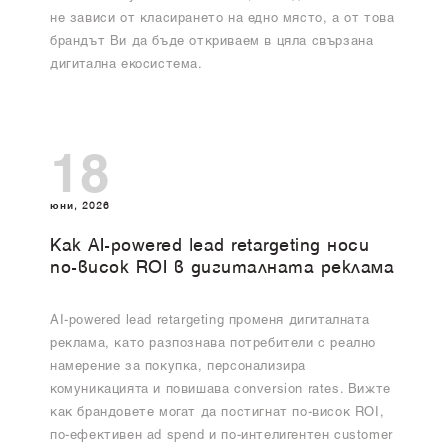
не зависи от класирането на едно място, а от това
брандът Ви да бъде откриваем в цяла свързана
дигитална екосистема.
18
юни, 2026
Как AI-powered lead retargeting носи
по-висок ROI в дигиталната реклама
AI-powered lead retargeting променя дигиталната
реклама, като разпознава потребители с реално
намерение за покупка, персонализира
комуникацията и повишава conversion rates. Вижте
как брандовете могат да постигнат по-висок ROI,
по-ефективен ad spend и по-интелигентен customer