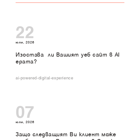
22
юли, 2026
Изоставa ли Вашият уеб сайт в AI
ерата?
ai-powered-digital-experience
07
юли, 2026
Защо следващият Ви клиент може