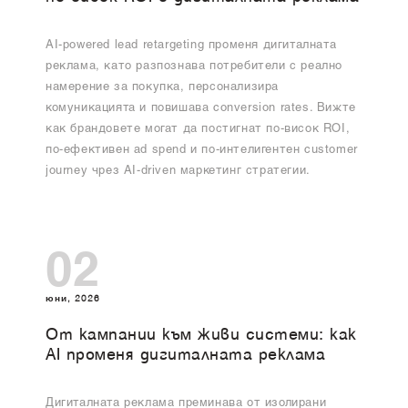
AI-powered lead retargeting променя дигиталната
реклама, като разпознава потребители с реално
намерение за покупка, персонализира
комуникацията и повишава conversion rates. Вижте
как брандовете могат да постигнат по-висок ROI,
по-ефективен ad spend и по-интелигентен customer
journey чрез AI-driven маркетинг стратегии.
02
юни, 2026
От кампании към живи системи: как
AI променя дигиталната реклама
Дигиталната реклама преминава от изолирани