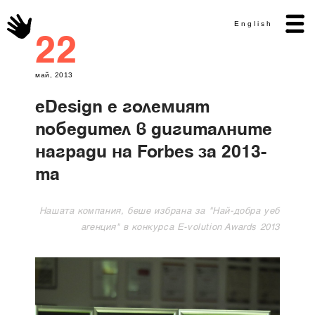
English
22
май, 2013
eDesign е голeмият
победител в дигиталните
награди на Forbes за 2013-
та
Нашата компания, беше избрана за "Най-добра уеб
агенция" в конкурса E-volution Awards 2013