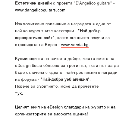
Естетичен дизайн
с проекта "D'Angelico guitars" -
www.dangelicoguitars.com
.
Изключително признание е наградата в една от
най-конкурентните категории -
"Най-добър
корпоративен сайт"
, която агенцията получи за
страницата на Верея -
www.vereia.bg
.
Кулминацията на вечерта дойде, когато името на
eDesign беше обявено за трети път, този път за да
бъде отличена с една от най-престижните награди
на форума -
"Най-добра уеб агенция"
.
Повече за събитието, може да прочетете
тук
.
Целият екип на eDesign благодари на журито и на
организаторите за високата оценка!