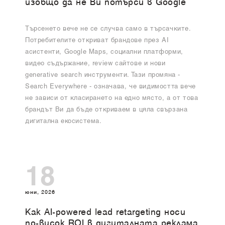
изобщо да не Ви потърси в Google
Търсенето вече не се случва само в търсачките.
Потребителите откриват брандове през AI
асистенти, Google Maps, социални платформи,
видео съдържание, review сайтове и нови
generative search инструменти. Тази промяна -
Search Everywhere - означава, че видимостта вече
не зависи от класирането на едно място, а от това
брандът Ви да бъде откриваем в цяла свързана
дигитална екосистема.
18
юни, 2026
Как AI-powered lead retargeting носи
по-висок ROI в дигиталната реклама