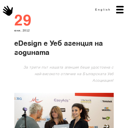
English
29
юни, 2012
eDesign е Уеб aгенция на
годината
За трети път нашата агенция беше удостоена с
най-високото отличие на Българската Уеб
Асоциация!