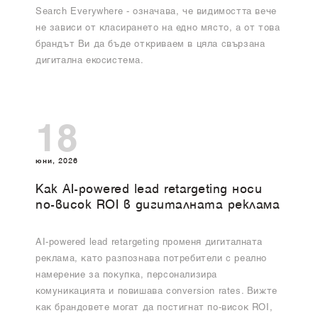
Search Everywhere - означава, че видимостта вече
не зависи от класирането на едно място, а от това
брандът Ви да бъде откриваем в цяла свързана
дигитална екосистема.
18
юни, 2026
Как AI-powered lead retargeting носи
по-висок ROI в дигиталната реклама
AI-powered lead retargeting променя дигиталната
реклама, като разпознава потребители с реално
намерение за покупка, персонализира
комуникацията и повишава conversion rates. Вижте
как брандовете могат да постигнат по-висок ROI,