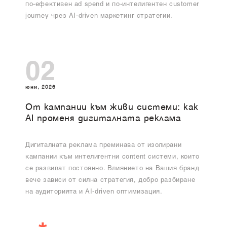
по-ефективен ad spend и по-интелигентен customer
journey чрез AI-driven маркетинг стратегии.
02
юни, 2026
От кампании към живи системи: как
AI променя дигиталната реклама
Дигиталната реклама преминава от изолирани
кампании към интелигентни content системи, които
се развиват постоянно. Влиянието на Вашия бранд
вече зависи от силна стратегия, добро разбиране
на аудиторията и AI-driven оптимизация.