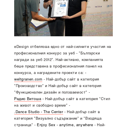
eDesign отбелязва едно от най-силните участия на
професионалния конкурс за уеб - "Български
награди за уеб 2012". Най-активно, компанията
беше представена в професионалния панел на
конкурса, а наградените проекти са: -
weltgranen.com
- Най-добър сайт в категория
"Производство" и Най-добър сайт в категория
"Функционален дизайн и ползваемост" -
Радио Витоша
- Най-добър сайт в категория "Стил
на живот и свободно време" -
.Dance Studio - The Center
- Най-добър сайт в
категория "Визуално съдържание" и "Входяща
страница" -
Enjoy Sex - anytime, anywhere
- Най-