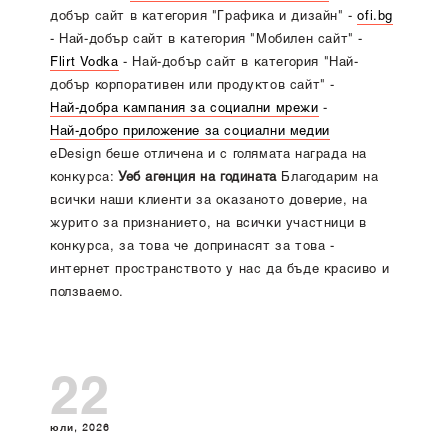
добър сайт в категория "Графика и дизайн" -
ofi.bg
- Най-добър сайт в категория "Мобилен сайт" -
Flirt Vodka
- Най-добър сайт в категория "Най-
добър корпоративен или продуктов сайт" -
Най-добра кампания за социални мрежи
-
Най-добро приложение за социални медии
eDesign беше отличена и с голямата награда на
конкурса:
Уеб агенция на годината
Благодарим на
всички наши клиенти за оказаното доверие, на
журито за признанието, на всички участници в
конкурса, за това че допринасят за това -
интернет пространството у нас да бъде красиво и
ползваемо.
22
юли, 2026