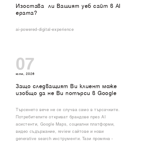
Изоставa ли Вашият уеб сайт в AI
ерата?
ai-powered-digital-experience
07
юли, 2026
Защо следващият Ви клиент може
изобщо да не Ви потърси в Google
Търсенето вече не се случва само в търсачките.
Потребителите откриват брандове през AI
асистенти, Google Maps, социални платформи,
видео съдържание, review сайтове и нови
generative search инструменти. Тази промяна -