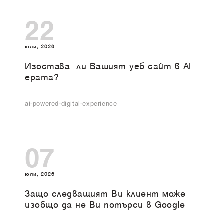
22
юли, 2026
Изоставa ли Вашият уеб сайт в AI
ерата?
ai-powered-digital-experience
07
юли, 2026
Защо следващият Ви клиент може
изобщо да не Ви потърси в Google