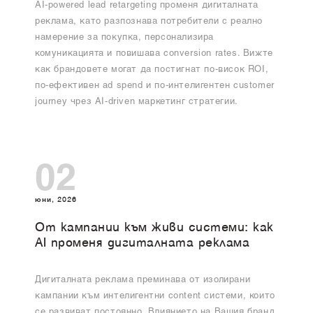
AI-powered lead retargeting променя дигиталната
реклама, като разпознава потребители с реално
намерение за покупка, персонализира
комуникацията и повишава conversion rates. Вижте
как брандовете могат да постигнат по-висок ROI,
по-ефективен ad spend и по-интелигентен customer
journey чрез AI-driven маркетинг стратегии.
02
юни, 2026
От кампании към живи системи: как
AI променя дигиталната реклама
Дигиталната реклама преминава от изолирани
кампании към интелигентни content системи, които
се развиват постоянно. Влиянието на Вашия бранд