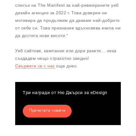
списък на The Manifest за най-ревюираните уеб
дизайн агенции за 2022 г. Това доверие ни
мотивира да продължим да даваме най-доброто
от себе си. Това признание вдъхновява екипа ни
да достига нови висоти.“
Уеб сайтове, кампании или дори ракети… нека
създадем нещо страхотно заедно!
Свържете се с нас
още днес.
Три награди от Ню Джърси за eDesign
Прочетете повече