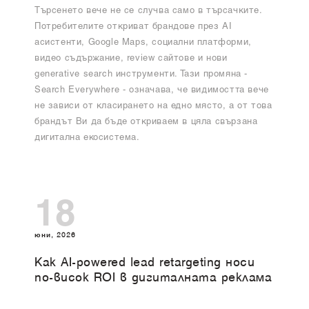
Търсенето вече не се случва само в търсачките.
Потребителите откриват брандове през AI
асистенти, Google Maps, социални платформи,
видео съдържание, review сайтове и нови
generative search инструменти. Тази промяна -
Search Everywhere - означава, че видимостта вече
не зависи от класирането на едно място, а от това
брандът Ви да бъде откриваем в цяла свързана
дигитална екосистема.
18
юни, 2026
Как AI-powered lead retargeting носи
по-висок ROI в дигиталната реклама