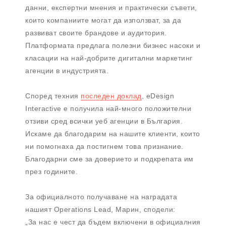
данни, експертни мнения и практически съвети,
които компаниите могат да използват, за да
развиват своите брандове и аудитория.
Платформата предлага полезни бизнес насоки и
класации на най-добрите дигитални маркетинг
агенции в индустрията.
Според техния
последен доклад
, eDesign
Interactive е получила най-много положителни
отзиви сред всички уеб агенции в България.
Искаме да благодарим на нашите клиенти, които
ни помогнаха да постигнем това признание.
Благодарни сме за доверието и подкрепата им
през годините.
За официалното получаване на наградата
нашият Operations Lead, Марин, сподели:
„За нас е чест да бъдем включени в официалния