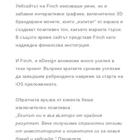
Уебсайтът на Finch изискваше умни, но и
забавни интерактивни графики, включително 3D
брандирани монети, които „излитат“ от екрана и
създават позитивен тон, какъвто марката търси.
В същото време сайтът представя Finch като
надеждна финансова институция.
И Finch, и eDesign вложихме много усилия в
този проект. Въпреки кратките срокове успяхме
да завършим ребрандинга навреме за старта на
iOS приложението.
Обратната връзка от клиента беше
изключително позитивна:
„Екипът ни е във възторг от крайния
резултат. Вече получихме страхотни отзиви
от инвеститорите и клиентите си за новия
бранд и уебсайт.“
Прочетете