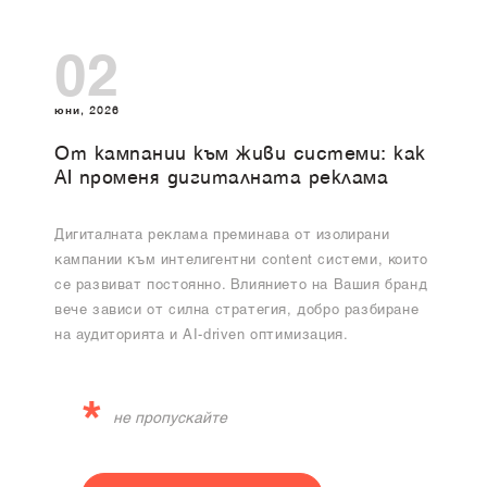
02
юни, 2026
От кампании към живи системи: как
AI променя дигиталната реклама
Дигиталната реклама преминава от изолирани
кампании към интелигентни content системи, които
се развиват постоянно. Влиянието на Вашия бранд
вече зависи от силна стратегия, добро разбиране
на аудиторията и AI-driven оптимизация.
*
не пропускайте