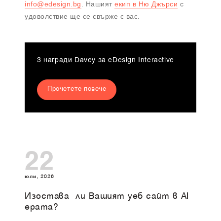
info@edesign.bg
. Нашият
екип в Ню Джърси
с
удоволствие ще се свърже с вас.
3 награди Davey за eDesign Interactive
Прочетете повече
22
юли, 2026
Изоставa ли Вашият уеб сайт в AI
ерата?