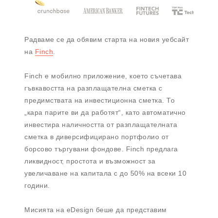
Радваме се да обявим старта на новия уебсайт
на
Finch
.
Finch е мобилно приложение, което съчетава
гъвкавостта на разплащателна сметка с
предимствата на инвестиционна сметка. То
„кара парите ви да работят“, като автоматично
инвестира наличността от разплащателната
сметка в диверсифицирано портфолио от
борсово търгувани фондове. Finch предлага
ликвидност, простота и възможност за
увеличаване на капитала с до 50% на всеки 10
години.
Мисията на eDesign беше да представим