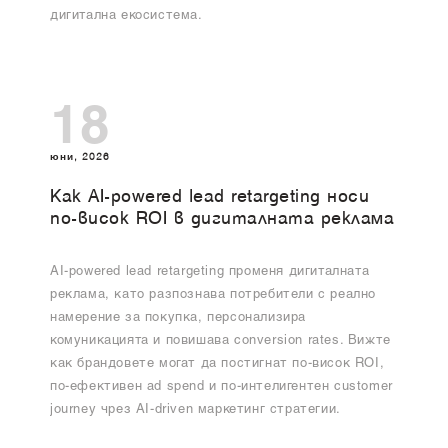
дигитална екосистема.
18
юни, 2026
Как AI-powered lead retargeting носи
по-висок ROI в дигиталната реклама
AI-powered lead retargeting променя дигиталната
реклама, като разпознава потребители с реално
намерение за покупка, персонализира
комуникацията и повишава conversion rates. Вижте
как брандовете могат да постигнат по-висок ROI,
по-ефективен ad spend и по-интелигентен customer
journey чрез AI-driven маркетинг стратегии.