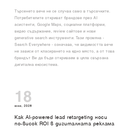
Търсенето вече не се случва само в търсачките.
Потребителите откриват брандове през AI
асистенти, Google Maps, социални платформи,
видео съдържание, review сайтове и нови
generative search инструменти. Тази промяна -
Search Everywhere - означава, че видимостта вече
не зависи от класирането на едно място, а от това
брандът Ви да бъде откриваем в цяла свързана
дигитална екосистема.
18
юни, 2026
Как AI-powered lead retargeting носи
по-висок ROI в дигиталната реклама