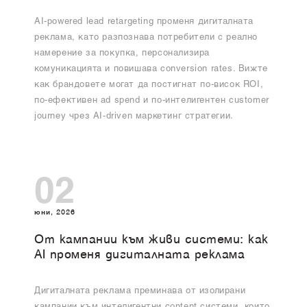
AI-powered lead retargeting променя дигиталната
реклама, като разпознава потребители с реално
намерение за покупка, персонализира
комуникацията и повишава conversion rates. Вижте
как брандовете могат да постигнат по-висок ROI,
по-ефективен ad spend и по-интелигентен customer
journey чрез AI-driven маркетинг стратегии.
02
юни, 2026
От кампании към живи системи: как
AI променя дигиталната реклама
Дигиталната реклама преминава от изолирани