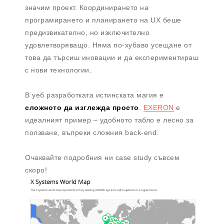
значим проект. Координирането на
програмирането и планирането на UX беше
предизвикателно, но изключително
удовлетворяващо. Няма по-хубаво усещане от
това да търсиш иновации и да експериментираш
с нови технологии.
В уеб разработката истинската магия е
сложното да изглежда просто
.
EXERON
е
идеалният пример – удоб­ното табло е лесно за
ползване, въпреки сложния back-end.
Очаквайте подробния ни case study съвсем
скоро!