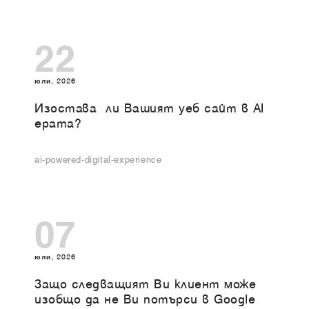
22
юли, 2026
Изоставa ли Вашият уеб сайт в AI
ерата?
ai-powered-digital-experience
07
юли, 2026
Защо следващият Ви клиент може
изобщо да не Ви потърси в Google