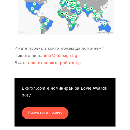
Имате проект, в който можем да помогнем?
Пишете ни на
info@edesign.bg
.
Вижте
още от нашата работа тук
.
Exeron.com е номиниран за Lovie Awards
2017
Прочетете повече