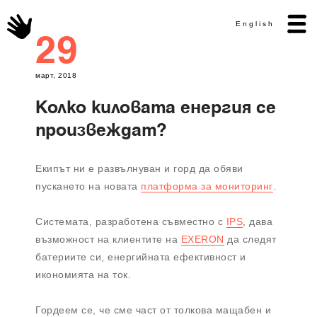
English
29
март, 2018
Колко киловата енергия се
произвеждат?
Екипът ни е развълнуван и горд да обяви
пускането на новата
платформа за мониторинг
.
Системата, разработена съвместно с
IPS
, дава
възможност на клиентите на
EXERON
да следят
батериите си, енергий­ната ефективност и
икономията на ток.
Гордеем се, че сме част от толкова мащабен и