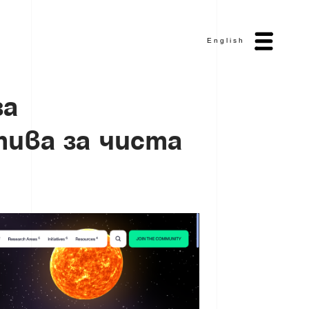
English
з
а
т
и
в
а
з
а
ч
и
с
т
а