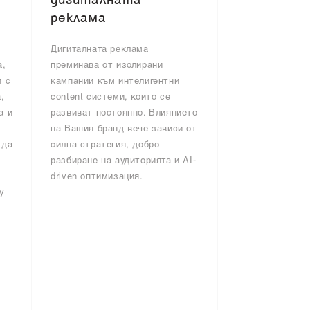
дигиталната
реклама
Дигиталната реклама
а,
преминава от изолирани
и с
кампании към интелигентни
,
content системи, които се
а и
развиват постоянно. Влиянието
на Вашия бранд вече зависи от
 да
силна стратегия, добро
разбиране на аудиторията и AI-
driven оптимизация.
y