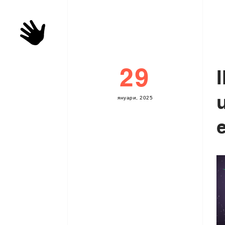
29
I
я
н
у
а
р
и
,
2
0
2
5