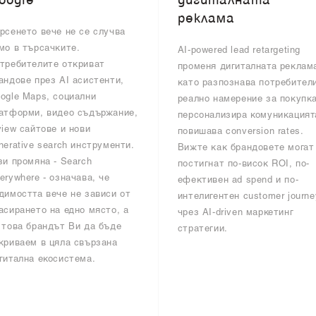
oogle
дигиталната
реклама
рсенето вече не се случва
мо в търсачките.
AI-powered lead retargeting
требителите откриват
променя дигиталната реклам
андове през AI асистенти,
като разпознава потребител
ogle Maps, социални
реално намерение за покупка
атформи, видео съдържание,
персонализира комуникацият
view сайтове и нови
повишава conversion rates.
nerative search инструменти.
Вижте как брандовете могат
зи промяна - Search
постигнат по-висок ROI, по-
erywhere - означава, че
ефективен ad spend и по-
димостта вече не зависи от
интелигентен customer journe
асирането на едно място, а
чрез AI-driven маркетинг
 това брандът Ви да бъде
стратегии.
криваем в цяла свързана
гитална екосистема.