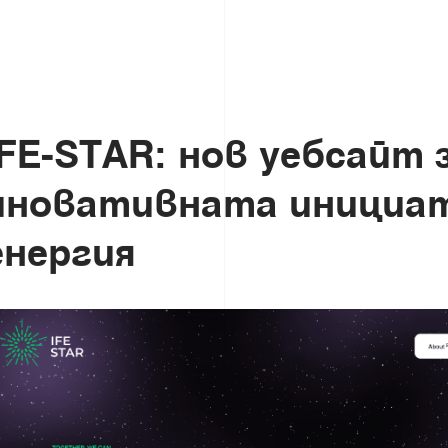
F
E
-
S
T
A
R
:
н
о
в
у
е
б
с
а
й
т
и
н
о
в
а
т
и
в
н
а
т
а
и
н
и
ц
и
а
е
н
е
р
г
и
я