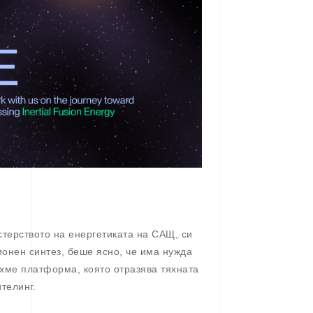
терството на енергетиката на САЩ, си
ионен синтез, беше ясно, че има нужда
охме платформа, която отразява тяхната
телинг.