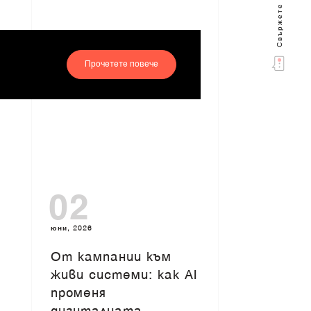
Свържете се с нас
Прочетете повече
02
юни, 2026
От кампании към
живи системи: как AI
променя