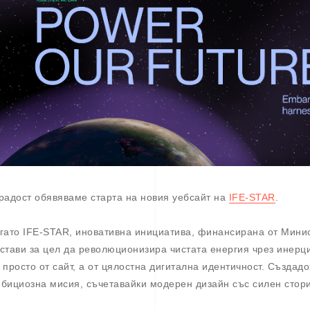
радост обявяваме старта на новия уебсайт на
IFE-STAR
.
гато IFE-STAR, иновативна инициатива, финансирана от Минис
стави за цел да революционизира чистата енергия чрез инерц
 просто от сайт, а от цялостна дигитална идентичност. Създад
бициозна мисия, съчетавайки модерен дизайн със силен стори