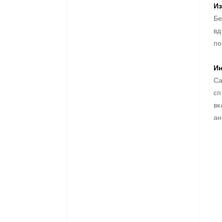
Из
Бе
вд
по
Ин
Са
сп
вк
ан