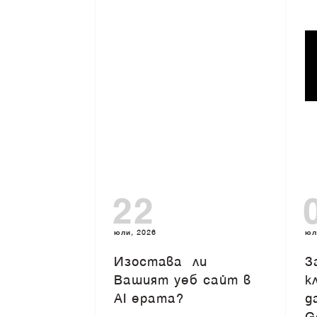
22
юли, 2026
юл
Изоставa ли
З
Вашият уеб сайт в
к
AI ерата?
д