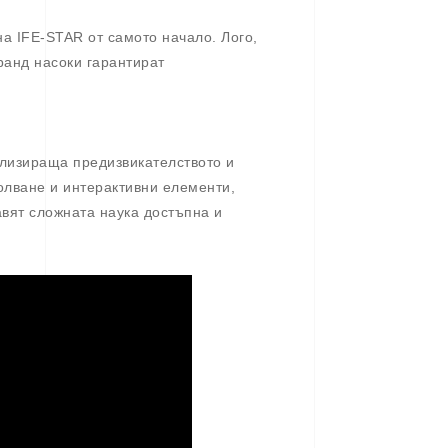
а IFE-STAR от самото начало. Лого,
ранд насоки гарантират
олизираща предизвикателството и
ролване и интерактивни елементи,
авят сложната наука достъпна и