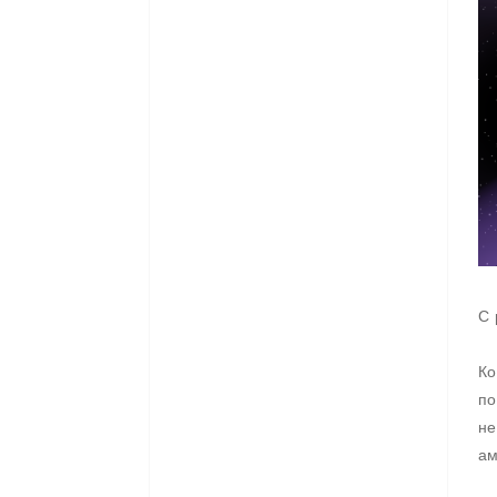
С 
Ко
по
не
ам