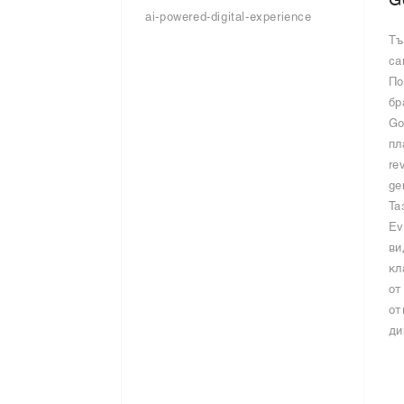
G
ai-powered-digital-experience
Тъ
са
По
бр
Go
пл
re
ge
Та
Ev
ви
кл
от
от
ди