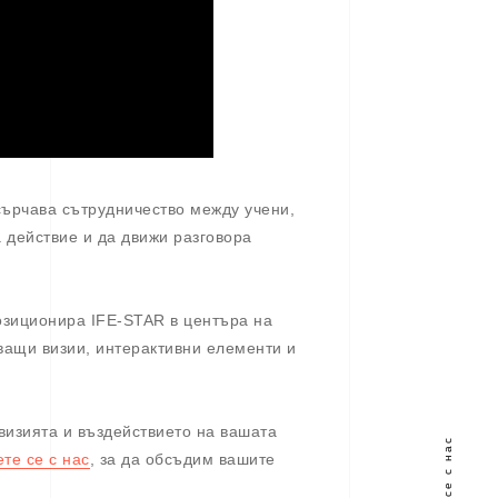
сърчава сътрудничество между учени,
а действие и да движи разговора
позиционира IFE-STAR в центъра на
ващи визии, интерактивни елементи и
 визията и въздействието на вашата
те се с нас
, за да обсъдим вашите