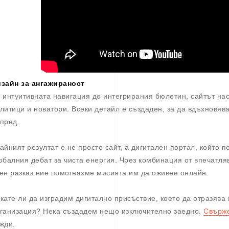
зайн за ангажираност
 интуитивната навигация до интегрирания бюлетин, сайтът на
литици и новатори. Всеки детайл е създаден, за да вдъхновяв
пред.
айният резултат е не просто сайт, а дигитален портал, който 
обалния дебат за чиста енергия. Чрез комбинация от впечатля
ен разказ ние помогнахме мисията им да оживее онлайн.
кате ли да изградим дигитално присъствие, което да отразява
ганизация? Нека създадем нещо изключително заедно.
Свърже
ужди.