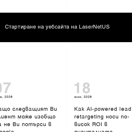
Стартиране на уебсайта на LaserNetUS
07
18
и, 2026
юни, 2026
ащо следващият Ви
Как AI-powered lead
лиент може изобщо
retargeting носи по-
а не Ви потърси в
висок ROI в