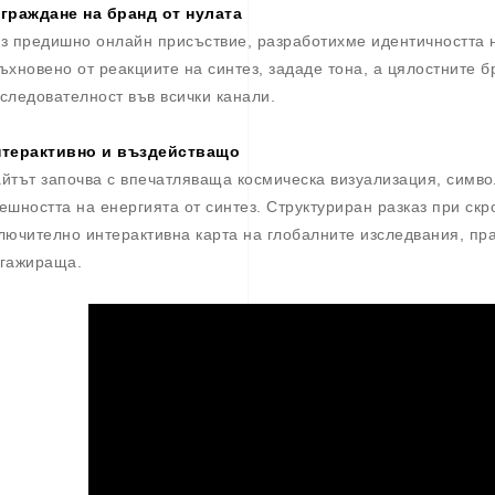
граждане на бранд от нулата
з предишно онлайн присъствие, разработихме идентичността н
ъхновено от реакциите на синтез, зададе тона, а цялостните б
следователност във всички канали.
терактивно и въздействащо
йтът започва с впечатляваща космическа визуализация, симв
ешността на енергията от синтез. Структуриран разказ при ск
лючително интерактивна карта на глобалните изследвания, пр
гажираща.