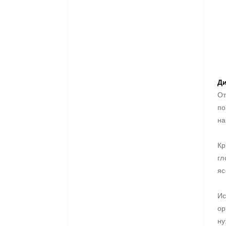
Ди
От
по
на
Кр
гл
яс
Ис
ор
н