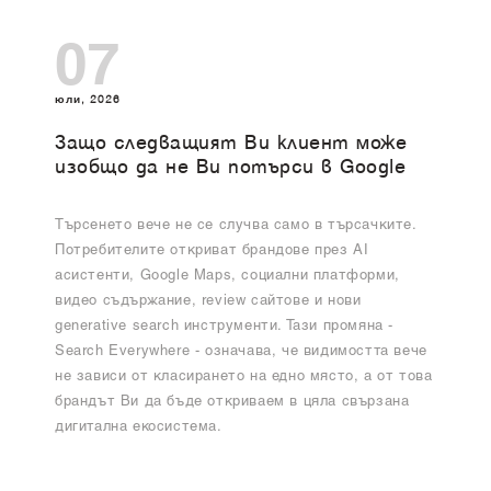
07
юли, 2026
Защо следващият Ви клиент може
изобщо да не Ви потърси в Google
Търсенето вече не се случва само в търсачките.
Потребителите откриват брандове през AI
асистенти, Google Maps, социални платформи,
видео съдържание, review сайтове и нови
generative search инструменти. Тази промяна -
Search Everywhere - означава, че видимостта вече
не зависи от класирането на едно място, а от това
брандът Ви да бъде откриваем в цяла свързана
дигитална екосистема.