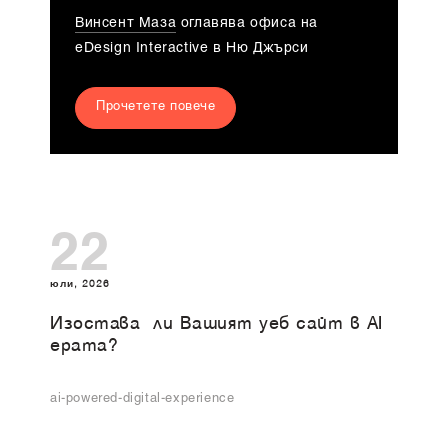
Винсент Маза
оглавява офиса на
eDesign Interactive в Ню Джърси
Прочетете повече
22
юли, 2026
Изоставa ли Вашият уеб сайт в AI
ерата?
ai-powered-digital-experience