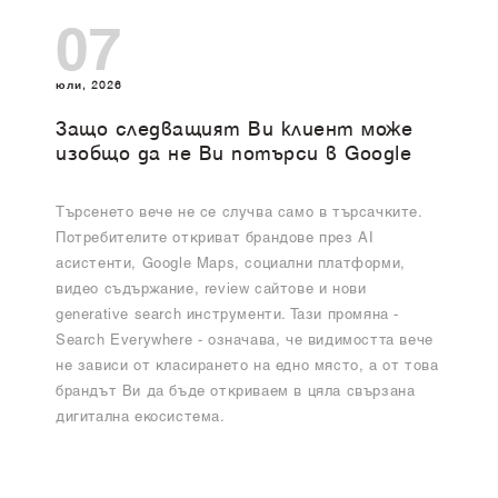
07
юли, 2026
Защо следващият Ви клиент може
изобщо да не Ви потърси в Google
Търсенето вече не се случва само в търсачките.
Потребителите откриват брандове през AI
асистенти, Google Maps, социални платформи,
видео съдържание, review сайтове и нови
generative search инструменти. Тази промяна -
Search Everywhere - означава, че видимостта вече
не зависи от класирането на едно място, а от това
брандът Ви да бъде откриваем в цяла свързана
дигитална екосистема.