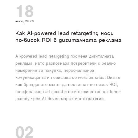
18
юни, 2026
Как AI-powered lead retargeting носи
по-висок ROI в дигиталната реклама
AI-powered lead retargeting променя дигиталната
реклама, като разпознава потребители с реално
намерение за покупка, персонализира
комуникацията и повишава conversion rates. Вижте
как брандовете могат да постигнат по-висок ROI,
по-ефективен ad spend и по-интелигентен customer
journey чрез AI-driven маркетинг стратегии.
02