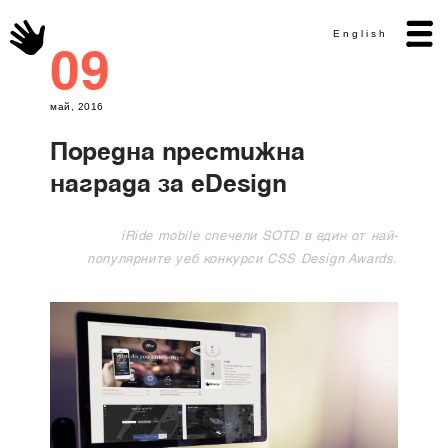
English
09
май, 2016
Поредна престижна
награда за eDesign
iRide mobile спечели SOTD в един от най-
популярните уеб конкурси CSS Design Awards.