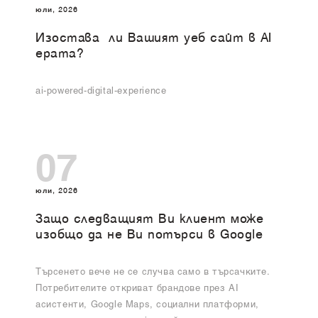
юли, 2026
Изоставa ли Вашият уеб сайт в AI
ерата?
ai-powered-digital-experience
07
юли, 2026
Защо следващият Ви клиент може
изобщо да не Ви потърси в Google
Търсенето вече не се случва само в търсачките.
Потребителите откриват брандове през AI
асистенти, Google Maps, социални платформи,