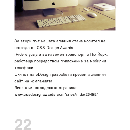
За втори път нашата агенция стана носител на
награда от CSS Design Awards.
iRide е услуга за наземен транспорт в Ню Йорк,
работеща посредством приложение за мобилни
телефони.
Екипът на eDesign разработи презентационния
сайт на компанията.
Линк към наградената страница:
www.cssdesignawards.com/sites/iride/26459/
22