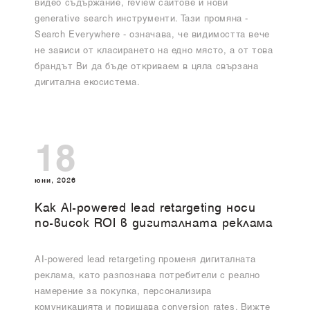
видео съдържание, review сайтове и нови
generative search инструменти. Тази промяна -
Search Everywhere - означава, че видимостта вече
не зависи от класирането на едно място, а от това
брандът Ви да бъде откриваем в цяла свързана
дигитална екосистема.
18
юни, 2026
Как AI-powered lead retargeting носи
по-висок ROI в дигиталната реклама
AI-powered lead retargeting променя дигиталната
реклама, като разпознава потребители с реално
намерение за покупка, персонализира
комуникацията и повишава conversion rates. Вижте