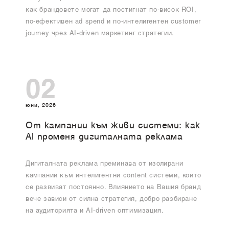
как брандовете могат да постигнат по-висок ROI,
по-ефективен ad spend и по-интелигентен customer
journey чрез AI-driven маркетинг стратегии.
02
юни, 2026
От кампании към живи системи: как
AI променя дигиталната реклама
Дигиталната реклама преминава от изолирани
кампании към интелигентни content системи, които
се развиват постоянно. Влиянието на Вашия бранд
вече зависи от силна стратегия, добро разбиране
на аудиторията и AI-driven оптимизация.