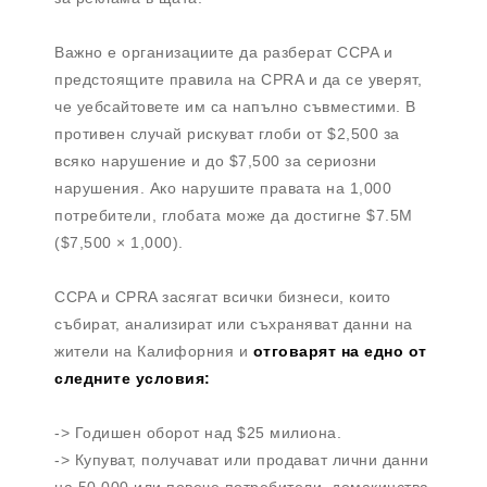
Важно е организациите да разберат CCPA и
предстоящите правила на CPRA и да се уверят,
че уебсайтовете им са напълно съвместими. В
противен случай рискуват глоби от $2,500 за
всяко нарушение и до $7,500 за сериозни
нарушения. Ако нарушите правата на 1,000
потребители, глобата може да достигне $7.5M
($7,500 × 1,000).
CCPA и CPRA засягат всички бизнеси, които
събират, анализират или съхраняват данни на
жители на Калифорния и
отговарят на едно от
следните условия:
-> Годишен оборот над $25 милиона.
-> Купуват, получават или продават лични данни
на 50,000 или повече потребители, домакинства