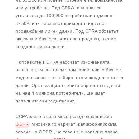
или устройства. Под CPRA този праг се
увеличава до 100,000 потребители годишно.
-> 50% или повече от приходите идват от
продажба на лични данни. Под CPRA обхватът
включва и бизнеси, които не продават, а само
споделят лични данни.
Поправките в CPRA насочват изискванията
основно към по-големи компании, чиито бизнес
модели зависят от събирането и споделянето на
данни. Организациите, които обработват данни
на над 4 милиона потребители, ще имат
допълнителни задължения.
CCPA влезе в сила месец след европейския
GDPR
. Мнозина го наричат „калифорнийската
версия на GDPR“, но това не е напълно вярно.