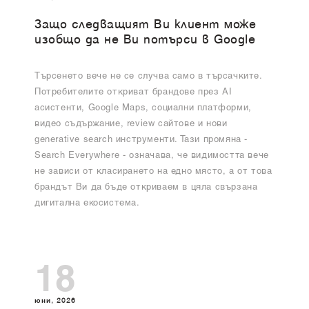
Защо следващият Ви клиент може
изобщо да не Ви потърси в Google
Търсенето вече не се случва само в търсачките.
Потребителите откриват брандове през AI
асистенти, Google Maps, социални платформи,
видео съдържание, review сайтове и нови
generative search инструменти. Тази промяна -
Search Everywhere - означава, че видимостта вече
не зависи от класирането на едно място, а от това
брандът Ви да бъде откриваем в цяла свързана
дигитална екосистема.
18
юни, 2026