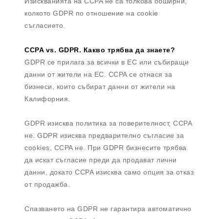
Изискванията на CCPA не са толкова обширни,
колкото GDPR по отношение на cookie
съгласието.
CCPA vs. GDPR. Какво трябва да знаете?
GDPR се прилага за всички в ЕС или събиращи
данни от жители на ЕС. CCPA се отнася за
бизнеси, които събират данни от жители на
Калифорния.
GDPR изисква политика за поверителност, CCPA
не. GDPR изисква предварително съгласие за
cookies, CCPA не. При GDPR бизнесите трябва
да искат съгласие преди да продават лични
данни, докато CCPA изисква само опция за отказ
от продажба.
Спазването на GDPR не гарантира автоматично