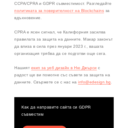
CCPA/CPRA и GDPR съвместимост. Разгледайте
политиката за поверителност на Blockchains
за
вдъхновение.
CPRA е ясен сигнал, че Калифорния засилва
правилата за защита на данните. Макар законът
да влиза в сила през януари 2023 г., вашата
организация трябва да се подготви още сега.
Нашият
екип за уеб дизайн в Ню Джърси
с
радост ще ви помогне със съвети за защита на
данните. Свържете се с нас на
info@edesign.bg
.
Как да направите сайта си GDPR
съвместим