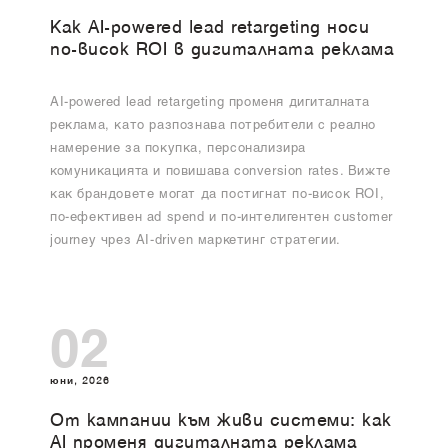
Как AI-powered lead retargeting носи
по-висок ROI в дигиталната реклама
AI-powered lead retargeting променя дигиталната
реклама, като разпознава потребители с реално
намерение за покупка, персонализира
комуникацията и повишава conversion rates. Вижте
как брандовете могат да постигнат по-висок ROI,
по-ефективен ad spend и по-интелигентен customer
journey чрез AI-driven маркетинг стратегии.
02
юни, 2026
От кампании към живи системи: как
AI променя дигиталната реклама