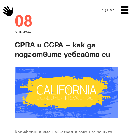
English
08
юли, 2021
CPRA и CCPA – как да
подготвите уебсайта си
Калифорния има най-строгия закон за защита