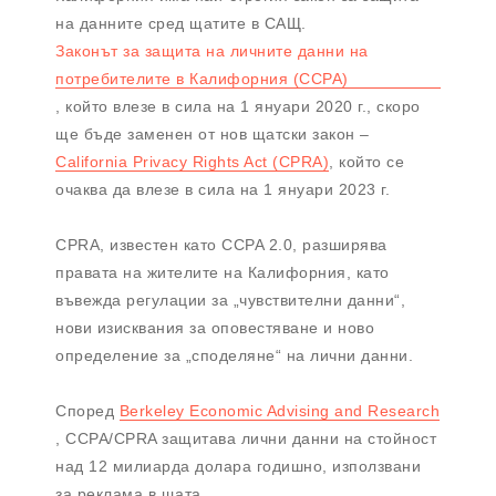
на данните сред щатите в САЩ.
Законът за защита на личните данни на
потребителите в Калифорния (CCPA)
, който влезе в сила на 1 януари 2020 г., скоро
ще бъде заменен от нов щатски закон –
California Privacy Rights Act (CPRA)
, който се
очаква да влезе в сила на 1 януари 2023 г.
CPRA, известен като CCPA 2.0, разширява
правата на жителите на Калифорния, като
въвежда регулации за „чувствителни данни“,
нови изисквания за оповестяване и ново
определение за „споделяне“ на лични данни.
Според
Berkeley Economic Advising and Research
, CCPA/CPRA защитава лични данни на стойност
над 12 милиарда долара годишно, използвани
за реклама в щата.