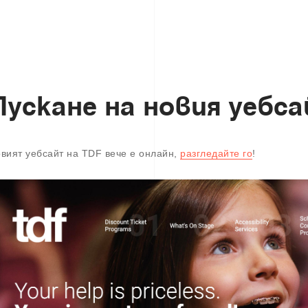
П
у
с
к
а
н
е
н
а
н
о
в
и
я
у
е
б
с
а
вият уебсайт на TDF вече е онлайн,
разгледайте го
!