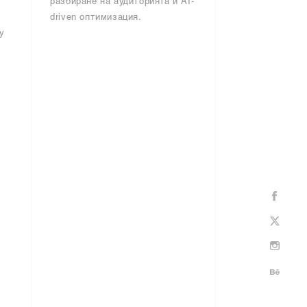
разбиране на аудиторията и AI-
driven оптимизация.
y