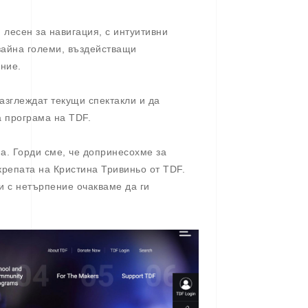
 лесен за навигация, с интуитивни
зайна големи, въздействащи
ние.
разглеждат текущи спектакли и да
а програма на TDF.
а. Горди сме, че допринесохме за
крепата на Кристина Тривиньо от TDF.
и с нетърпение очакваме да ги