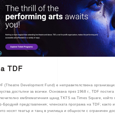
За TDF
F (Theatre Development Fund) е неправителствена организаци
куства достъпни за всички. Основана през 1968 г., TDF постига
лючително емблематичния щанд TKTS на Times Square, който 
-Бродуей представления; членската програма на TDF; както и
ито носят театър и танц в училища и общности с ограничен до