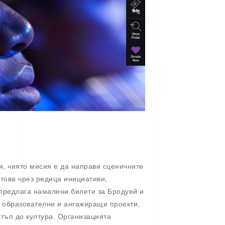
я, чиято мисия е да направи сценичните
 това чрез редица инициативи,
предлага намалени билети за Бродуей и
 образователни и ангажиращи проекти,
стъп до култура. Организацията