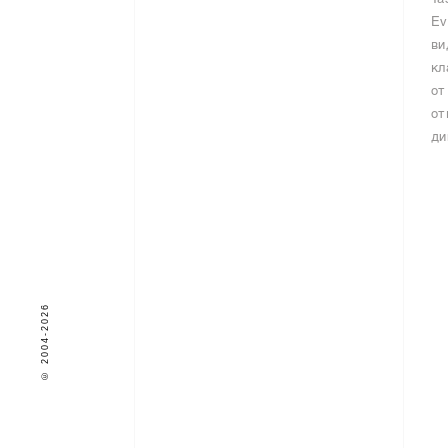
Та
Ev
ви
кл
от
от
ди
© 2004-2026
*
не пропускайте