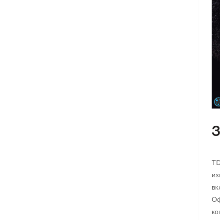
TD
из
вк
Оф
ко