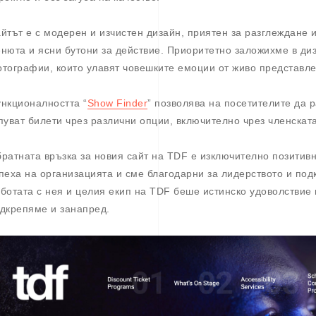
йтът е с модерен и изчистен дизайн, приятен за разглеждане и
нюта и ясни бутони за действие. Приоритетно заложихме в ди
тографии, които улавят човешките емоции от живо представле
нкционалността “
Show Finder
” позволява на посетителите да 
пуват билети чрез различни опции, включително чрез членскат
ратната връзка за новия сайт на TDF е изключително позитивн
пеха на организацията и сме благодарни за лидерството и под
ботата с нея и целия екип на TDF беше истинско удоволствие 
дкрепяме и занапред.