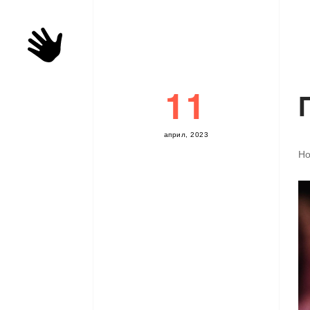
11
а
п
р
и
л
,
2
0
2
3
Но