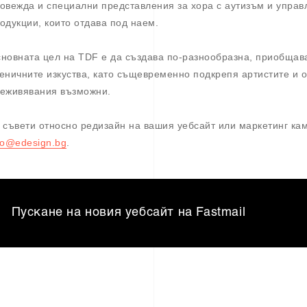
овежда и специални представления за хора с аутизъм и управ
одукции, които отдава под наем.
новната цел на TDF е да създава по-разнообразна, приобщав
еничните изкуства, като същевременно подкрепя артистите и о
еживявания възможни.
 съвети относно редизайн на вашия уебсайт или маркетинг ка
fo@edesign.bg
.
Пускане на новия уебсайт на Fastmail