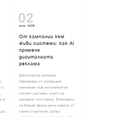
02
юни, 2026
От кампании към
живи системи: как AI
променя
дигиталната
реклама
Дигиталната реклама
а,
преминава от изолирани
и с
кампании към интелигентни
,
content системи, които се
а и
развиват постоянно. Влиянието
на Вашия бранд вече зависи от
 да
силна стратегия, добро