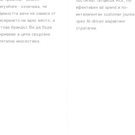
зи промяна - Search
постигнат по-висок ROI, по-
erywhere - означава, че
ефективен ad spend и по-
димостта вече не зависи от
интелигентен customer journe
асирането на едно място, а
чрез AI-driven маркетинг
 това брандът Ви да бъде
стратегии.
криваем в цяла свързана
гитална екосистема.
Скролни нагоре
Обратно към всички статии