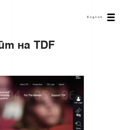
English
й
т
н
а
T
D
F