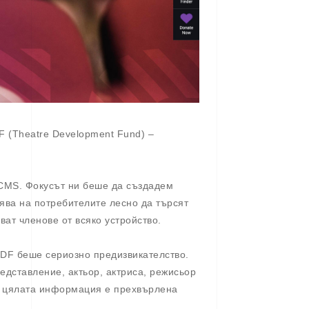
F (Theatre Development Fund) –
 CMS. Фокусът ни беше да създадем
ява на потребителите лесно да търсят
ват членове от всяко устройство.
TDF беше сериозно предизвикателство.
редставление, актьор, актриса, режисьор
че цялата информация е прехвърлена