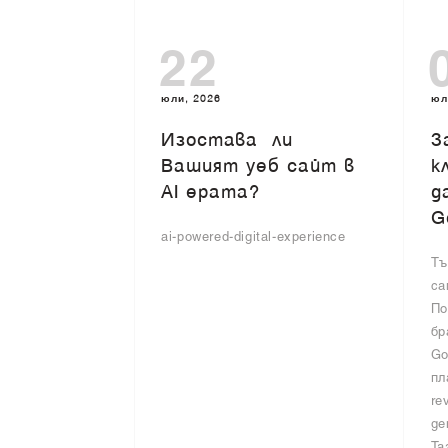
22
юли, 2026
юл
Изоставa ли
З
Вашият уеб сайт в
к
AI ерата?
д
G
ai-powered-digital-experience
Тъ
са
По
бр
Go
пл
re
ge