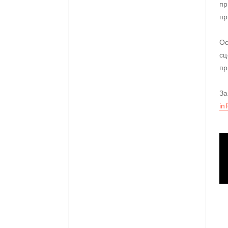
пр
пр
Ос
сц
пр
За
in