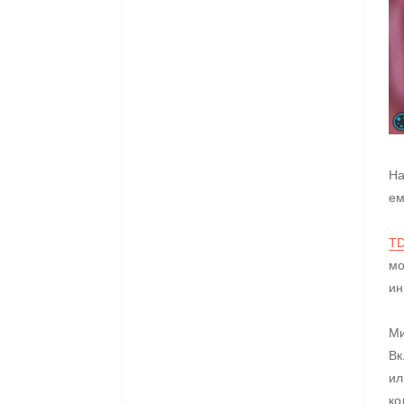
На
ем
T
мо
ин
Ми
Вк
ил
ко