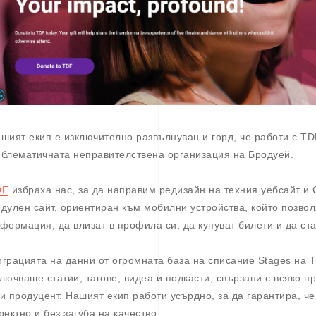
шият екип е изключително развълнуван и горд, че работи с TD
блематичната неправителствена организация на Бродуей.
DF
избраха нас, за да направим редизайн на техния уебсайт и
дулен сайт, ориентиран към мобилни устройства, който позвол
формация, да влизат в профила си, да купуват билети и да ста
грацията на данни от огромната база на списание Stages на 
лючваше статии, тагове, видеа и подкасти, свързани с всяко п
и продуцент. Нашият екип работи усърдно, за да гарантира, 
ректно и без загуба на качество.