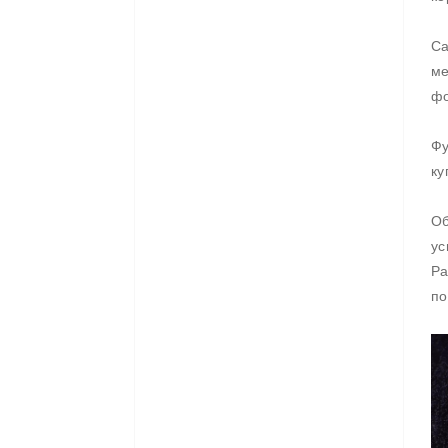
Са
ме
фо
Фу
ку
Об
ус
Ра
по