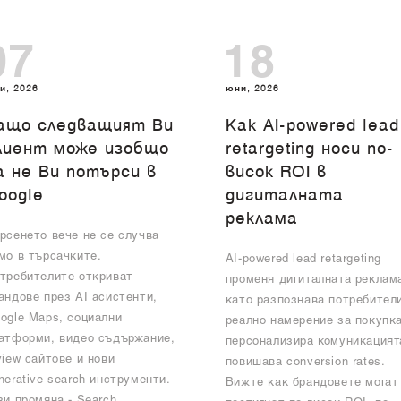
07
18
и, 2026
юни, 2026
ащо следващият Ви
Как AI-powered lead
лиент може изобщо
retargeting носи по-
а не Ви потърси в
висок ROI в
oogle
дигиталната
реклама
рсенето вече не се случва
мо в търсачките.
AI-powered lead retargeting
требителите откриват
променя дигиталната реклам
андове през AI асистенти,
като разпознава потребител
ogle Maps, социални
реално намерение за покупка
атформи, видео съдържание,
персонализира комуникацият
view сайтове и нови
повишава conversion rates.
nerative search инструменти.
Вижте как брандовете могат