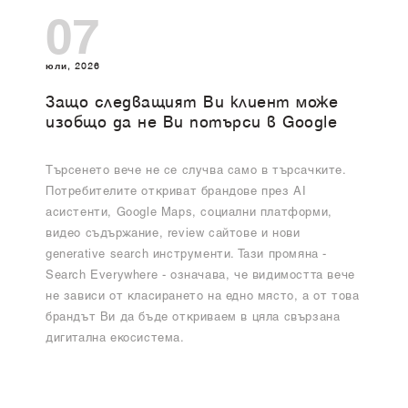
07
юли, 2026
Защо следващият Ви клиент може
изобщо да не Ви потърси в Google
Търсенето вече не се случва само в търсачките.
Потребителите откриват брандове през AI
асистенти, Google Maps, социални платформи,
видео съдържание, review сайтове и нови
generative search инструменти. Тази промяна -
Search Everywhere - означава, че видимостта вече
не зависи от класирането на едно място, а от това
брандът Ви да бъде откриваем в цяла свързана
дигитална екосистема.