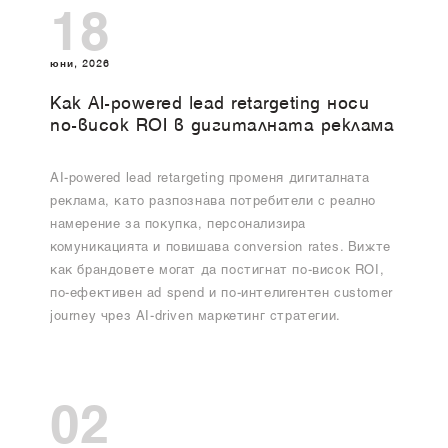
18
юни, 2026
Как AI-powered lead retargeting носи
по-висок ROI в дигиталната реклама
AI-powered lead retargeting променя дигиталната
реклама, като разпознава потребители с реално
намерение за покупка, персонализира
комуникацията и повишава conversion rates. Вижте
как брандовете могат да постигнат по-висок ROI,
по-ефективен ad spend и по-интелигентен customer
journey чрез AI-driven маркетинг стратегии.
02