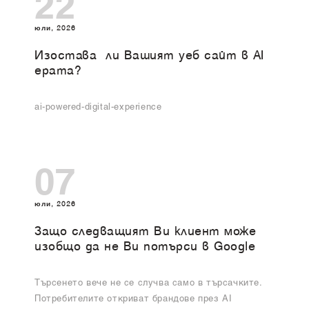
22
юли, 2026
Изоставa ли Вашият уеб сайт в AI
ерата?
ai-powered-digital-experience
07
юли, 2026
Защо следващият Ви клиент може
изобщо да не Ви потърси в Google
Търсенето вече не се случва само в търсачките.
Потребителите откриват брандове през AI