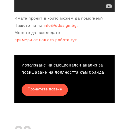
Имате проект, в който можем да помогнем?
Пишете ни на
info@edesign.bg
.
Можете да разгледате
примери от нашата работа тук
.
Използване на емоционален анализ за
повишаване на лоялността към бранда
Прочетете повече