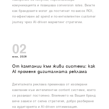
намерение за покупка, персонализира
комуникацията и повишава conversion rates. Вижте
как брандовете могат да постигнат по-висок ROI,
по-ефективен ad spend и по-интелигентен customer
journey чрез AI-driven маркетинг стратегии.
02
юни, 2026
От кампании към живи системи: как
AI променя дигиталната реклама
Дигиталната реклама преминава от изолирани
кампании към интелигентни content системи, които
се развиват постоянно. Влиянието на Вашия бранд
вече зависи от силна стратегия, добро разбиране
на аудиторията и AI-driven оптимизация.