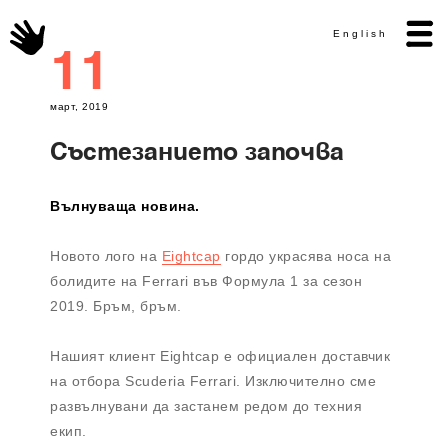
English
11
март, 2019
Състезанието започва
Вълнуваща новина.
Новото лого на
Eightcap
гордо украсява носа на
болидите на Ferrari във Формула 1 за сезон
2019. Бръм, бръм.
Нашият клиент Eightcap е официален доставчик
на отбора Scuderia Ferrari. Изключително сме
развълнувани да застанем редом до техния
екип.