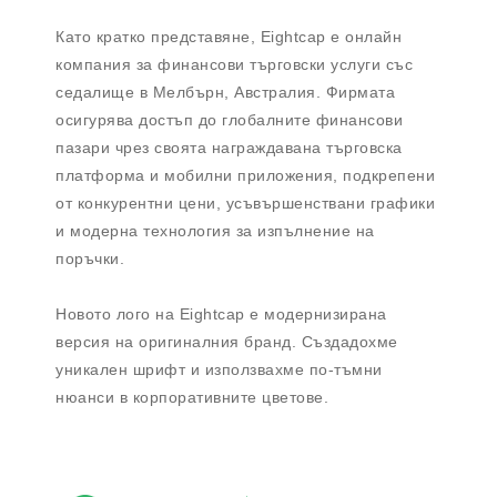
Като кратко представяне, Eightcap е онлайн
компания за финансови търговски услуги със
седалище в Мелбърн, Австралия. Фирмата
осигурява достъп до глобалните финансови
пазари чрез своята награждавана търговска
платформа и мобилни приложения, подкрепени
от конкурентни цени, усъвършенствани графики
и модерна технология за изпълнение на
поръчки.
Новото лого на Eightcap е модернизирана
версия на оригиналния бранд. Създадохме
уникален шрифт и използвахме по-тъмни
нюанси в корпоративните цветове.