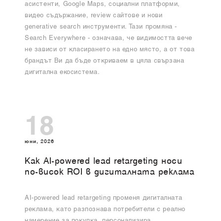
асистенти, Google Maps, социални платформи,
видео съдържание, review сайтове и нови
generative search инструменти. Тази промяна -
Search Everywhere - означава, че видимостта вече
не зависи от класирането на едно място, а от това
брандът Ви да бъде откриваем в цяла свързана
дигитална екосистема.
18
юни, 2026
Как AI-powered lead retargeting носи
по-висок ROI в дигиталната реклама
AI-powered lead retargeting променя дигиталната
реклама, като разпознава потребители с реално