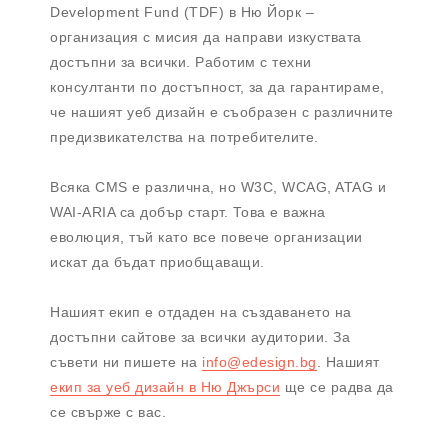
Development Fund (TDF) в Ню Йорк –
организация с мисия да направи изкуствата
достъпни за всички. Работим с техни
консултанти по достъпност, за да гарантираме,
че нашият уеб дизайн е съобразен с различните
предизвикателства на потребителите.
Всяка CMS е различна, но W3C, WCAG, ATAG и
WAI-ARIA са добър старт. Това е важна
еволюция, тъй като все повече организации
искат да бъдат приобщаващи.
Нашият екип е отдаден на създаването на
достъпни сайтове за всички аудитории. За
съвети ни пишете на
info@edesign.bg
. Нашият
екип за уеб дизайн в Ню Джърси
ще се радва да
се свърже с вас.