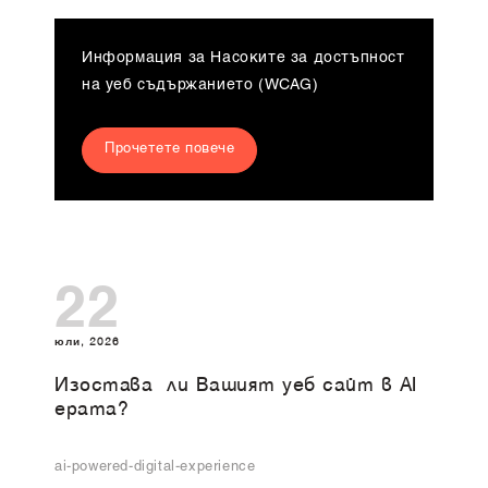
Информация за Насоките за достъпност
на уеб съдържанието (WCAG)
Прочетете повече
22
юли, 2026
Изоставa ли Вашият уеб сайт в AI
ерата?
ai-powered-digital-experience