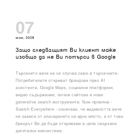
07
юли, 2026
Защо следващият Ви клиент може
изобщо да не Ви потърси в Google
Търсенето вече не се случва само в търсачките.
Потребителите откриват брандове през AI
асистенти, Google Maps, социални платформи,
видео съдържание, review сайтове и нови
generative search инструменти. Тази промяна -
Search Everywhere - означава, че видимостта вече
не зависи от класирането на едно място, а от това
брандът Ви да бъде откриваем в цяла свързана
дигитална екосистема.