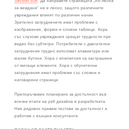
Section 508
. Да направите страницата „по-лесна
за виждане“ не е лесно, защото различните
увреждания влияят по различен начин.
Зрително затруднените имат проблеми с
изображения, форми и сложни таблици. Хора
със слухови увреждания срещат трудности при
видео без субтитри. Потребители с двигателни
затруднения трудно използват клавиатура или
малки бутони. Хора с епилепсия са застрашени
от мигащи елементи. Хора с обучителни
затруднения имат проблеми със сложни и
натоварени страници.
Препоръчваме планиране за достъпност във
всички етапи на уеб дизайна и разработката.
Ние редовно правим тестове за достъпност и
работим с външни консултанти.