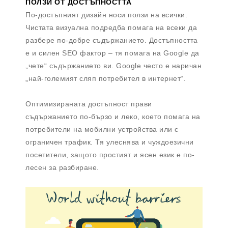
ПОЛЗИ ОТ ДОСТЪПНОСТТА
По-достъпният дизайн носи ползи на всички.
Чистата визуална подредба помага на всеки да
разбере по-добре съдържанието. Достъпността
е и силен SEO фактор – тя помага на Google да
„чете“ съдържанието ви. Google често е наричан
„най-големият сляп потребител в интернет“.
Оптимизираната достъпност прави
съдържанието по-бързо и леко, което помага на
потребители на мобилни устройства или с
ограничен трафик. Тя улеснява и чуждоезични
посетители, защото простият и ясен език е по-
лесен за разбиране.