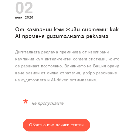
02
юни, 2026
От кампании към живи системи: как
AI променя дигиталната реклама
Дигиталната реклама преминава от изолирани
кампании към интелигентни content системи, които
се развиват постоянно. Влиянието на Вашия бранд
вече зависи от силна стратегия, добро разбиране
на аудиторията и AI-driven оптимизация.
*
не пропускайте
Обратно към всички статии