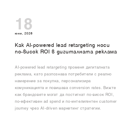
18
юни, 2026
Как AI-powered lead retargeting носи
по-висок ROI в дигиталната реклама
AI-powered lead retargeting променя дигиталната
реклама, като разпознава потребители с реално
намерение за покупка, персонализира
комуникацията и повишава conversion rates. Вижте
как брандовете могат да постигнат по-висок ROI,
по-ефективен ad spend и по-интелигентен customer
journey чрез AI-driven маркетинг стратегии.