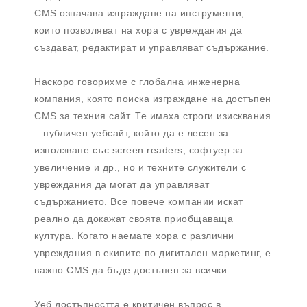
CMS означава изграждане на инструменти,
които позволяват на хора с увреждания да
създават, редактират и управляват съдържание.
Наскоро говорихме с глобална инженерна
компания, която поиска изграждане на достъпен
CMS за техния сайт. Те имаха строги изисквания
– публичен уебсайт, който да е лесен за
използване със screen readers, софтуер за
увеличение и др., но и техните служители с
увреждания да могат да управляват
съдържанието. Все повече компании искат
реално да докажат своята приобщаваща
култура. Когато наемате хора с различни
увреждания в екипите по дигитален маркетинг, е
важно CMS да бъде достъпен за всички.
Уеб достъпността е критичен въпрос в