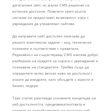
дигиталния свят, но малко CMS решения са
истински достъпни. Повечето open-source
системи не предоставят възможност хора с
увреждания да управляват сайтове.
Да направите сайт достъпен означава да
решите комплексни задачи – код, технически
познания и съответствие с правилата.
Редизайнът на съществуващ CMS изисква добро
разбиране на нуждите на хората с увреждания и
познаване на стандартите. Трябва също да
определите колко високо ниво на достъпност
искате да внедрите, като обсъдите с юристи и
бизнес лидери.
Тази статия разглежда основните концепции на
уеб достъпността, предизвикателствата и
ползите от разработването на достъпен уеб