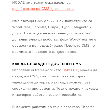
NCDAE има технически насоки за
подобряване на CMS достъпността
.
Има стотици CMS опции. Най-популярните са
WordPress, Joomla!, Drupal, Typo3, Magento и
други. Нито една не е напълно достъпна без
допълнителна разработка. Дори WordPress не е
съвместим по подразбиране. Повечето CMS не
преминават тестовете за достъпност.
КАК ДА СЪЗДАДЕТЕ ДОСТЪПЕН CMS
Използвайки framework като
CakePHP
, можем да
създадем CMS, който позволява на хора с
увреждания да управляват съдържание чрез
специални инструменти. Това е трудно и изисква
инженерна работа и custom разработка.
В момента работим по такъв проект за Theater