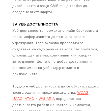
дизайн, както и защо CMS също трябва да
следва тези стандарти.
ЗА УЕБ ДОСТЪПНОСТТА
Уеб достъпността премахва онлайн бариерите и
прави информацията достъпна за хора с
увреждания. Това включва препоръки за
създаване на съдържание за хора със зрителни,
слухови, двигателни, когнитивни или говорни
затруднения. Целта е по-добра достъпност и
съвместимост на уеб съдържанието и
приложенията.
Трудно е уеб достъпността да се обясни, защото
засяга различни предизвикателства.
WCAG
,
UAAG
,
ATAG
и
WAI-ARIA
определят как
достъпността работи на настолни компютри,