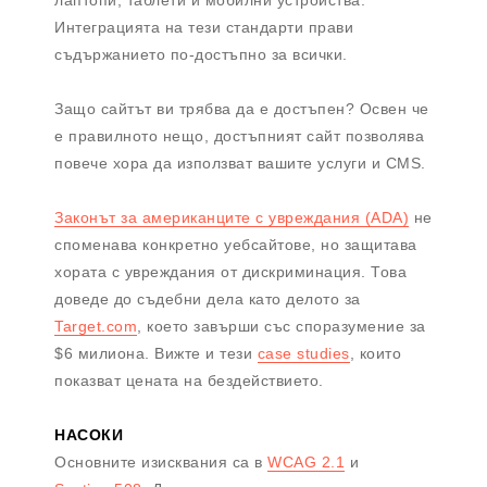
лаптопи, таблети и мобилни устройства.
Интеграцията на тези стандарти прави
съдържанието по-достъпно за всички.
Защо сайтът ви трябва да е достъпен? Освен че
е правилното нещо, достъпният сайт позволява
повече хора да използват вашите услуги и CMS.
Законът за американците с увреждания (ADA)
не
споменава конкретно уебсайтове, но защитава
хората с увреждания от дискриминация. Това
доведе до съдебни дела като делото за
Target.com
, което завърши със споразумение за
$6 милиона. Вижте и тези
case studies
, които
показват цената на бездействието.
НАСОКИ
Основните изисквания са в
WCAG 2.1
и