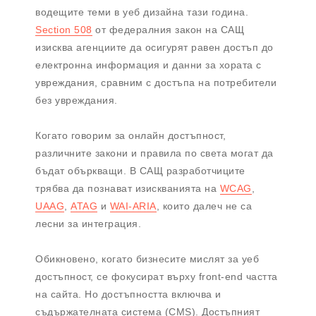
водещите теми в уеб дизайна тази година.
Section 508
от федералния закон на САЩ
изисква агенциите да осигурят равен достъп до
електронна информация и данни за хората с
увреждания, сравним с достъпа на потребители
без увреждания.
Когато говорим за онлайн достъпност,
различните закони и правила по света могат да
бъдат объркващи. В САЩ разработчиците
трябва да познават изискванията на
WCAG
,
UAAG
,
ATAG
и
WAI-ARIA
, които далеч не са
лесни за интеграция.
Обикновено, когато бизнесите мислят за уеб
достъпност, се фокусират върху front-end частта
на сайта. Но достъпността включва и
съдържателната система (CMS). Достъпният