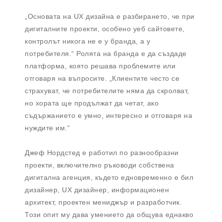
„Основата на UX дизайна е разбирането, че при
дигиталните проекти, особено уеб сайтовете,
контролът никога не е у бранда, а у
потребителя.“ Ролята на бранда е да създаде
платформа, която решава проблемите или
отговаря на въпросите. „Клиентите често се
страхуват, че потребителите няма да скролват,
но хората ще продължат да четат, ако
съдържанието е умно, интересно и отговаря на
нуждите им.“
Джеф Нордстед е работил по разнообразни
проекти, включително ръководи собствена
дигитална агенция, където едновременно е бил
дизайнер, UX дизайнер, информационен
архитект, проектен мениджър и разработчик.
Този опит му дава умението да общува еднакво