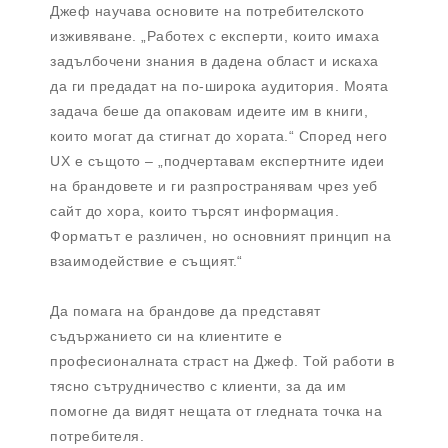
Джеф научава основите на потребителското
изживяване. „Работех с експерти, които имаха
задълбочени знания в дадена област и искаха
да ги предадат на по-широка аудитория. Моята
задача беше да опаковам идеите им в книги,
които могат да стигнат до хората.“ Според него
UX е същото – „подчертавам експертните идеи
на брандовете и ги разпространявам чрез уеб
сайт до хора, които търсят информация.
Форматът е различен, но основният принцип на
взаимодействие е същият.“
Да помага на брандове да представят
съдържанието си на клиентите е
професионалната страст на Джеф. Той работи в
тясно сътрудничество с клиенти, за да им
помогне да видят нещата от гледната точка на
потребителя.