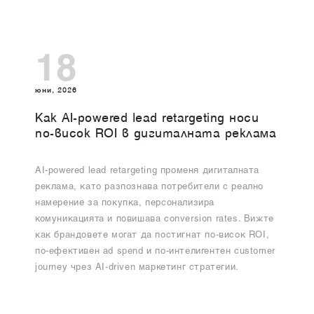
18
юни, 2026
Как AI-powered lead retargeting носи
по-висок ROI в дигиталната реклама
AI-powered lead retargeting променя дигиталната
реклама, като разпознава потребители с реално
намерение за покупка, персонализира
комуникацията и повишава conversion rates. Вижте
как брандовете могат да постигнат по-висок ROI,
по-ефективен ad spend и по-интелигентен customer
journey чрез AI-driven маркетинг стратегии.