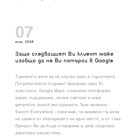
07
юли, 2026
Защо следващият Ви клиент може
изобщо да не Ви потърси в Google
Търсенето вече не се случва само в търсачките.
Потребителите откриват брандове през AI
асистенти, Google Maps, социални платформи,
видео съдържание, review сайтове и нови
generative search инструменти. Тази промяна -
Search Everywhere - означава, че видимостта вече
не зависи от класирането на едно място, а от това
брандът Ви да бъде откриваем в цяла свързана
дигитална екосистема.