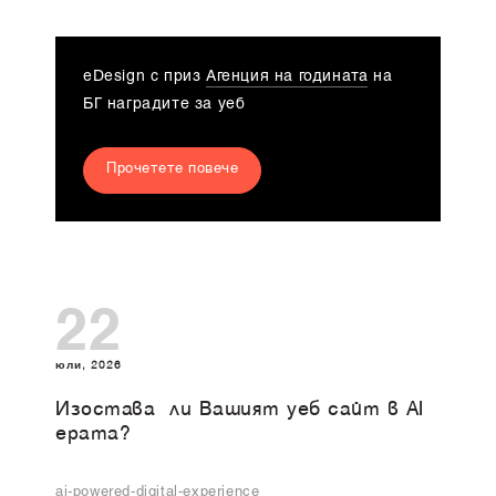
eDesign с приз
Агенция на годината
на
БГ наградите за уеб
Прочетете повече
22
юли, 2026
Изоставa ли Вашият уеб сайт в AI
ерата?
ai-powered-digital-experience