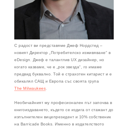
С радост ви представяме Джеф Нордстед –
новият Директор „Потребителско изживяване“ в
eDesign. Джеф е талантлив UX дизайнер, но
когато казваме, че е „рок звезда“, го имаме
предвид буквално. Той е страхотен китарист и е
обикалял САЩ и Европа със своята група
The Milwaukees
.
Необичайният му професионален път започва в
книгоиздаването, където се издига от стажант до
изпълнителен вицепрезидент и 10% собственик
на Barricade Books. Именно в издателството