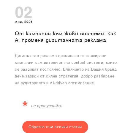
02
юни, 2026
От кампании към живи системи: как
AI променя дигиталната реклама
Дигиталната реклама преминава от изолирани
кампании към интелигентни content системи, които
се развиват постоянно. Влиянието на Вашия бранд
вече зависи от силна стратегия, добро разбиране
на аудиторията и AI-driven оптимизация.
*
не пропускайте
Обратно към всички статии