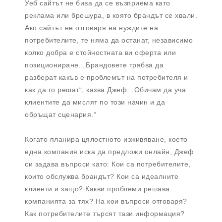
Уеб сайтът не бива да се възприема като
реклама или брошура, в която брандът се хвали.
Ако сайтът не отговаря на нуждите на
потребителите, те няма да останат, независимо
колко добра е стойностната ви оферта или
позициониране. „Брандовете трябва да
разберат какъв е проблемът на потребителя и
как да го решат“, казва Джеф. „Обичам да уча
клиентите да мислят по този начин и да
обръщат сценария.“
Когато планира цялостното изживяване, което
една компания иска да предложи онлайн, Джеф
си задава въпроси като: Кои са потребителите,
които обслужва брандът? Кои са идеалните
клиенти и защо? Какви проблеми решава
компанията за тях? На кои въпроси отговаря?
Как потребителите търсят тази информация?