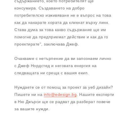
съдържанието, което потребителят ще
консумира. Създаването на добро
потребителско изживяване не е въпрос на това
как да накарате хората да кликнат върху линк.
Става дума за това какво съдържание ще им
помогне да предприемат действие и как да го
проектирате“, заключава Джеф.
Очакваме с нетърпение да ви запознаем лично
с Джеф Нордстед и неговата енергия на
следващата ни среща с вашия екип.
Нуждаете се от помощ за проект за уеб дизайн?
Пишете ни на
info@edesign.bg
. Нашите експерти
в Ню Джърси ще се радват да разберат повече
за вашите нужди.