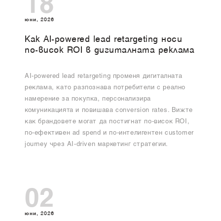
18
юни, 2026
Как AI-powered lead retargeting носи
по-висок ROI в дигиталната реклама
AI-powered lead retargeting променя дигиталната
реклама, като разпознава потребители с реално
намерение за покупка, персонализира
комуникацията и повишава conversion rates. Вижте
как брандовете могат да постигнат по-висок ROI,
по-ефективен ad spend и по-интелигентен customer
journey чрез AI-driven маркетинг стратегии.
02
юни, 2026