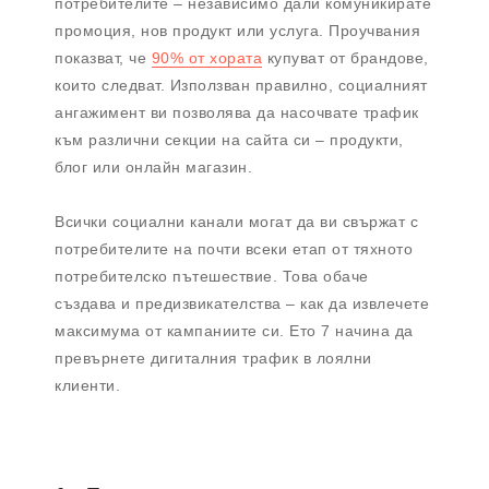
потребителите – независимо дали комуникирате
промоция, нов продукт или услуга. Проучвания
показват, че
90% от хората
купуват от брандове,
които следват. Използван правилно, социалният
ангажимент ви позволява да насочвате трафик
към различни секции на сайта си – продукти,
блог или онлайн магазин.
Всички социални канали могат да ви свържат с
потребителите на почти всеки етап от тяхното
потребителско пътешествие. Това обаче
създава и предизвикателства – как да извлечете
максимума от кампаниите си. Ето 7 начина да
превърнете дигиталния трафик в лоялни
клиенти.