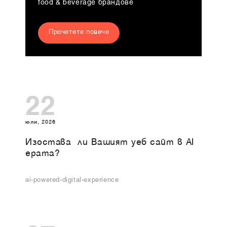
food & beverage брандове
Прочетете повече
22
юли, 2026
Изоставa ли Вашият уеб сайт в AI
ерата?
ai-powered-digital-experience