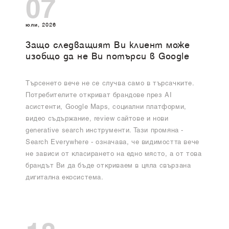
07
юли, 2026
Защо следващият Ви клиент може
изобщо да не Ви потърси в Google
Търсенето вече не се случва само в търсачките.
Потребителите откриват брандове през AI
асистенти, Google Maps, социални платформи,
видео съдържание, review сайтове и нови
generative search инструменти. Тази промяна -
Search Everywhere - означава, че видимостта вече
не зависи от класирането на едно място, а от това
брандът Ви да бъде откриваем в цяла свързана
дигитална екосистема.