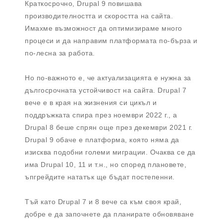
Краткосрочно, Drupal 9 повишава
производителността и скоростта на сайта.
Имахме възможност да оптимизираме много
процеси и да направим платформата по-бърза и
по-лесна за работа.
Но по-важното е, че актуализацията е нужна за
дългосрочната устойчивост на сайта. Drupal 7
вече е в края на жизнения си цикъл и
поддръжката спира през ноември 2022 г., а
Drupal 8 беше спрян още през декември 2021 г.
Drupal 9 обаче е платформа, която няма да
изисква подобни големи миграции. Очаква се да
има Drupal 10, 11 и т.н., но според плановете,
ъпгрейдите нататък ще бъдат постепенни.
Тъй като Drupal 7 и 8 вече са към своя край,
добре е да започнете да планирате обновяване