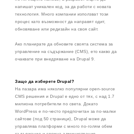
напишат уникален код, за да работи с новата
технология. Много компании използват този
процес като възможност да направят одит,
обновяване или редизайн на своя сайт.
Ако планирате да обновите своята система за
управление на съдържание (CMS), ето какво да
очаквате при внедряване на Drupal 9.
Защо да изберете Drupal?
На пазара има няколко популярни open-source
CMS решения и Drupal е едно от тях, с над 1.7
милиона потребители по света. Докато
WordPress е по-често предпочитан за по-малки
сайтове (под 50 страници), Drupal може да
управлява платформи с много по-голям обем
съдържание и сложна администрация.