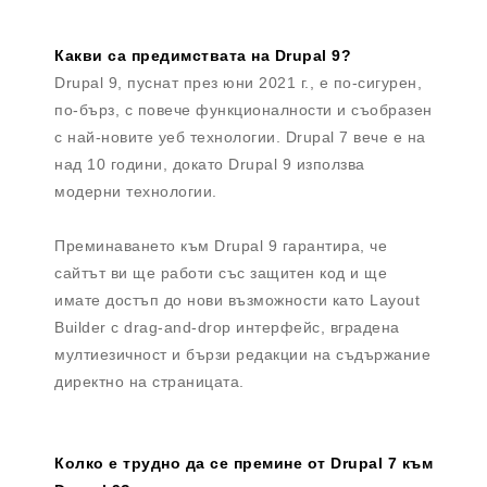
Какви са предимствата на Drupal 9?
Drupal 9, пуснат през юни 2021 г., е по-сигурен,
по-бърз, с повече функционалности и съобразен
с най-новите уеб технологии. Drupal 7 вече е на
над 10 години, докато Drupal 9 използва
модерни технологии.
Преминаването към Drupal 9 гарантира, че
сайтът ви ще работи със защитен код и ще
имате достъп до нови възможности като Layout
Builder с drag-and-drop интерфейс, вградена
мултиезичност и бързи редакции на съдържание
директно на страницата.
Колко е трудно да се премине от Drupal 7 към