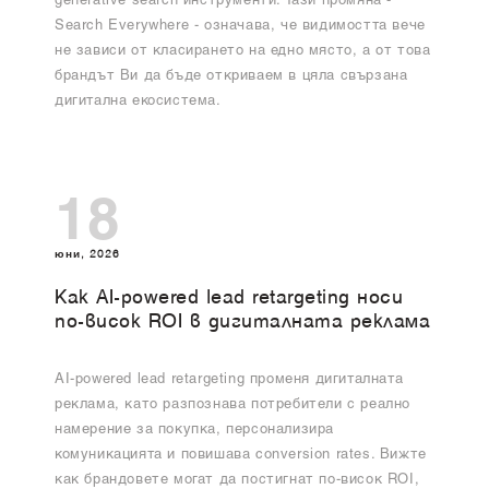
generative search инструменти. Тази промяна -
Search Everywhere - означава, че видимостта вече
не зависи от класирането на едно място, а от това
брандът Ви да бъде откриваем в цяла свързана
дигитална екосистема.
18
юни, 2026
Как AI-powered lead retargeting носи
по-висок ROI в дигиталната реклама
AI-powered lead retargeting променя дигиталната
реклама, като разпознава потребители с реално
намерение за покупка, персонализира
комуникацията и повишава conversion rates. Вижте
как брандовете могат да постигнат по-висок ROI,