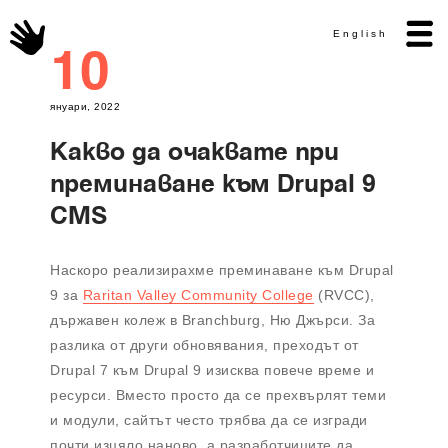
English
10
януари, 2022
Какво да очаквате при
преминаване към Drupal 9
CMS
Наскоро реализирахме преминаване към Drupal
9 за
Raritan Valley Community College
(RVCC),
държавен колеж в Branchburg, Ню Джърси. За
разлика от други обновявания, преходът от
Drupal 7 към Drupal 9 изисква повече време и
ресурси. Вместо просто да се прехвърлят теми
и модули, сайтът често трябва да се изгради
почти изцяло наново, а разработчиците да