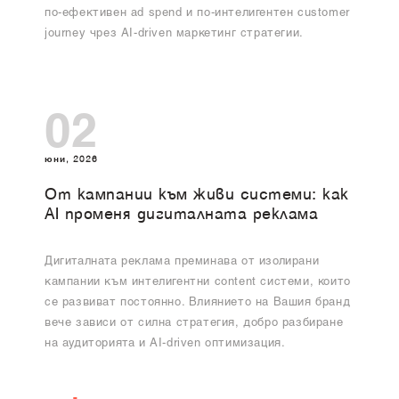
по-ефективен ad spend и по-интелигентен customer
journey чрез AI-driven маркетинг стратегии.
02
юни, 2026
От кампании към живи системи: как
AI променя дигиталната реклама
Дигиталната реклама преминава от изолирани
кампании към интелигентни content системи, които
се развиват постоянно. Влиянието на Вашия бранд
вече зависи от силна стратегия, добро разбиране
на аудиторията и AI-driven оптимизация.