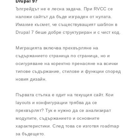
Drupal 9?
Ъпгрейдът не е лесна задача. При RVCC се
наложи сайтът да бъде изграден от нулата.
Имахме късмет, че съществуващият шаблон в
Drupal 7 беше добре структуриран и с чист код.
Миграцията включва прехвърляне на
съдържанието страница по страница, но и
осигуряване на коректно пренасяне на всички
типове съдържание, стилове и функции според
новия дизайн.
Първата стъпка е одит на текущия сайт. Кои
layouts и конфигурации трябва да се
прехвърлят? Тук е нужно да се анализират
модулите, съдържанието и основните
характеристики. След това се изготвя roadmap
за бъдещето.