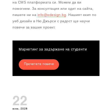
на CMS платформата си. Можем да ви
помогнем. За консултация или одит на сайта,
пишете ни на
info@edesign.bg
. Нашият екип по
уеб дизайн в Ню Джърси с радост ще научи
повече за вашия проект.
Маркетинг за задържане на студенти
Прочетете повече
22
юли, 2026