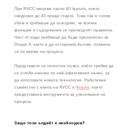
При RVCC имахме около 60 layouts, които
сведохме до 40 преди старта. Това пак е голям
обем и трябваше да осигурим, че всички
функции и съдържание се прехвърлят правилно.
Част от кода трябваше да бъде пренаписан за
Drupal 9, както и да отстраним бъгове, появили
се по време на процеса.
Представете си гигантски пъзел, който трябва да
се сглоби наново по най-ефективния начин, за
да използвате новата технология. Работихме
съвместно с екипа на RVCC и
Acquia
, които
предоставиха инструменти за улесняване на
процеса.
Защо този ъпдейт е необходим?