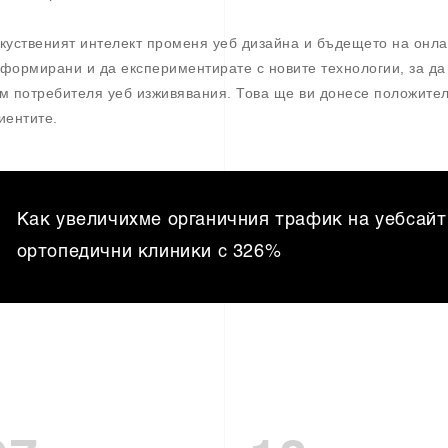
куственият интелект променя уеб дизайна и бъдещето на онла
формирани и да експериментирате с новите технологии, за да
м потребителя уеб изживявания. Това ще ви донесе положител
иентите.
Как увеличихме органичния трафик на уебсайт
ортопедични клиники с 326%