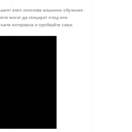
ашият екип използва машинно обучение.
лите могат да скицират плод или
ръжте интервала и пробвайте сами.