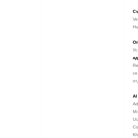
Съ
Ve
Hu
Оп
Ус
ад
Re
се
от
AI
Ad
Mi
Ui
Co
K