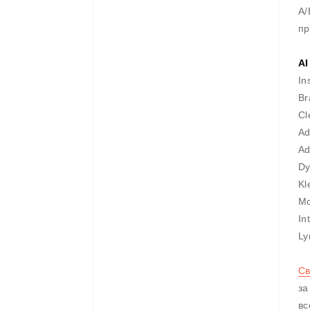
A/
пр
AI
In
B
Cl
Ad
Ad
Dy
Kl
Mo
In
L
Св
за
вс