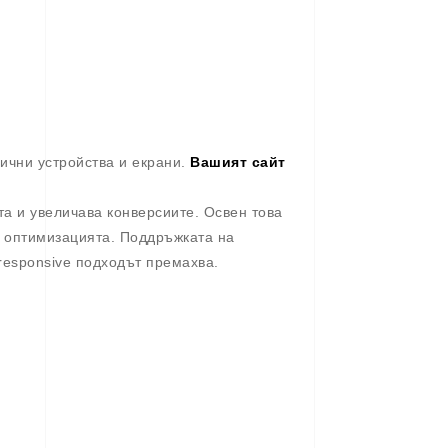
лични устройства и екрани.
Вашият сайт
та и увеличава конверсиите. Освен това
O оптимизацията. Поддръжката на
responsive подходът премахва.