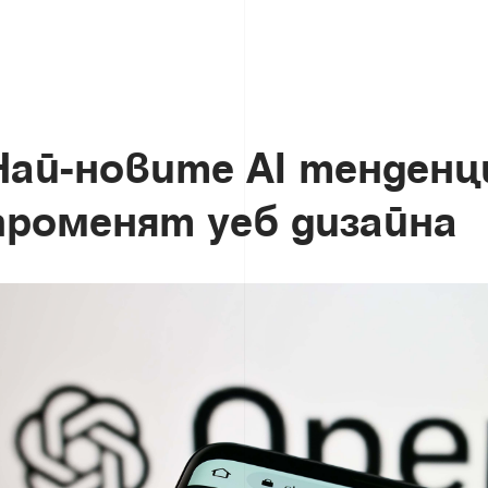
Н
а
й
-
н
о
в
и
т
е
A
I
т
е
н
д
е
н
ц
п
р
о
м
е
н
я
т
у
е
б
д
и
з
а
й
н
а