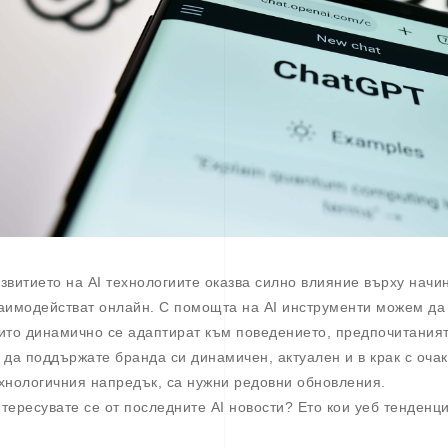
звитието на AI технологиите оказва силно влияние върху начи
аимодействат онлайн. С помощта на AI инструменти можем да
ито динамично се адаптират към поведението, предпочитаният
 да поддържате бранда си динамичен, актуален и в крак с оча
хнологичния напредък, са нужни редовни обновления.
тересувате се от последните AI новости? Ето кои уеб тенденц