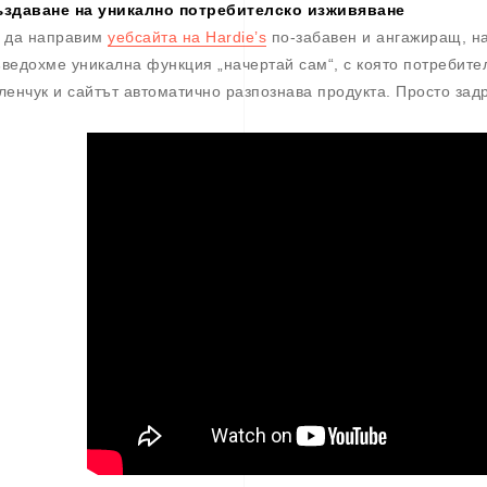
здаване на уникално потребителско изживяване
 да направим
уебсайта на Hardie’s
по-забавен и ангажиращ, н
ведохме уникална функция „начертай сам“, с която потребите
ленчук и сайтът автоматично разпознава продукта. Просто зад