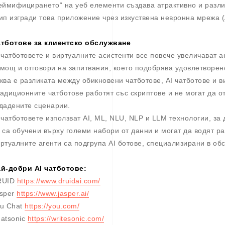
еймифицирането“ на уеб елементи създава атрактивно и разл
ип изгради това приложение чрез изкуствена невронна мрежа (
тботове за клиентско обслужване
 чатботовете и виртуалните асистенти все повече увеличават 
мощ и отговори на запитвания, което подобрява удовлетворен
ква е разликата между обикновени чатботове, AI чатботове и 
адиционните чатботове работят със скриптове и не могат да о
дадените сценарии.
 чатботовете използват AI, ML, NLU, NLP и LLM технологии, за 
 са обучени върху големи набори от данни и могат да водят р
ртуалните агенти са подгрупа AI ботове, специализирани в обс
й-добри AI чатботове:
RUID
https://www.druidai.com/
sper
https://www.jasper.ai/
u Chat
https://you.com/
atsonic
https://writesonic.com/