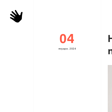
04
я
н
у
а
р
и
,
2
0
2
4