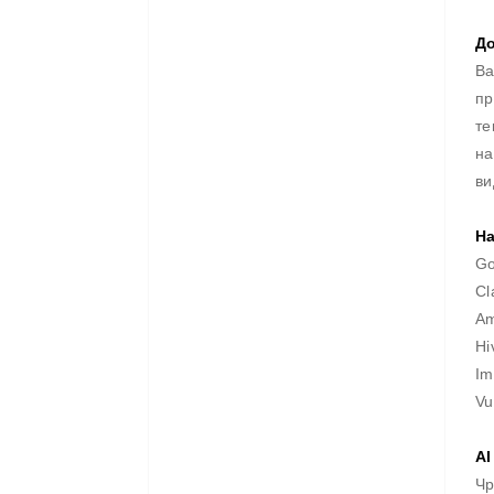
Д
Ва
пр
те
на
ви
На
Go
Cl
Am
Hi
I
V
AI
Чр