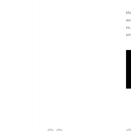
Из
ин
къ
кл