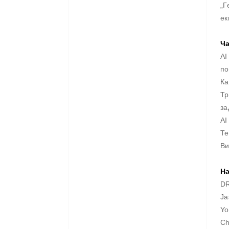
„Г
ек
Ча
AI
по
Ка
Тр
за
AI
Те
Ви
На
D
Ja
Yo
Ch