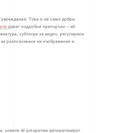
с увреждания. Това е не само добра
ите
дават подробни препоръки – alt
виатура, субтитри за видео, регулиране
и за разпознаване на изображения и
е, новите AI алгоритми автоматизират