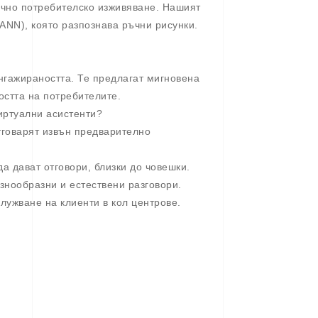
ично потребителско изживяване. Нашият
ANN), която разпознава ръчни рисунки.
ангажираността. Те предлагат мигновена
остта на потребителите.
виртуални асистенти?
тговарят извън предварително
да дават отговори, близки до човешки.
азнообразни и естествени разговори.
лужване на клиенти в кол центрове.