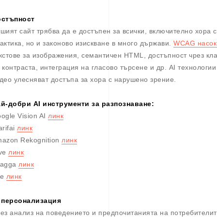
остъпност
шият сайт трябва да е достъпен за всички, включително хора 
актика, но и законово изискване в много държави.
WCAG насок
кстове за изображения, семантичен HTML, достъпност чрез кла
 контраста, интеграция на гласово търсене и др. AI технологи
део улесняват достъпа за хора с нарушено зрение.
й-добри AI инструменти за разпознаване:
ogle Vision AI
линк
arifai
линк
azon Rekognition
линк
ve
линк
magga
линк
ue
линк
 персонализация
ез анализ на поведението и предпочитанията на потребителит