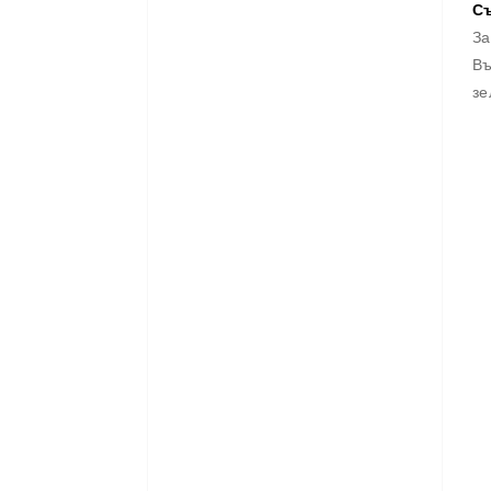
Съ
За
Въ
зе