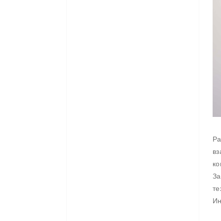
Ра
вз
ко
За
те
Ин