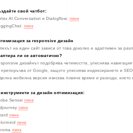
здайте свой чатбот:
rtex AI Conversation и Dialogflow:
линк
ggingChat:
линк
тимизация за responsive дизайн
пехът на един сайт зависи от това доколко е адаптивен за раз
аптира ли се автоматично?
sponsive дизайнът подобрява четимостта, улеснява навигация
 препоръчва от Google, защото улеснява индексирането и SE
делна мобилна версия изисква повече време и разходи, което 
 инструменти за дизайн оптимизация:
obe Sensei
линк
djourney
линк
zard
линк
lormind
линк
hroma
линк