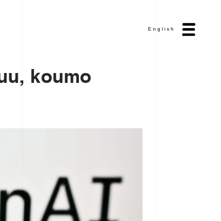
English
и
и
,
к
о
и
т
о