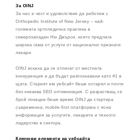
За OINJ
За нас е чест и удоволствие да работим с
Orthopedic Institute of New Jersey – най-
голямата ортопедична практика в
северозападен Ню Джърси, която предлага
широка гама от услуги от национално признати
лекари.
OINJ искаха да се отличат от местната
конкуренция и да бъдат разпознавани като #1 в
щата. Старият им уебсайт беше остарял и почти
без никаква SEO оптимизация. С разрастващ се
брой локации беше време OINJ да стартира
съвременна, mobile-first платформа с ясна
информация за услугите, лекарите и тяхното
лидерство в сектора.
Ключови елементи на уебсайта