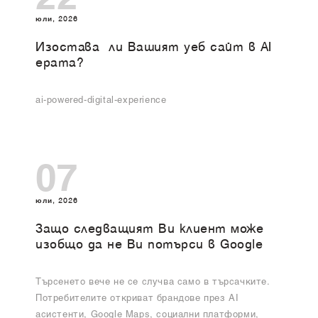
юли, 2026
Изоставa ли Вашият уеб сайт в AI
ерата?
ai-powered-digital-experience
07
юли, 2026
Защо следващият Ви клиент може
изобщо да не Ви потърси в Google
Търсенето вече не се случва само в търсачките.
Потребителите откриват брандове през AI
асистенти, Google Maps, социални платформи,