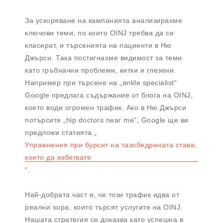
За ускоряване на кампанията анализирахме
ключови теми, по които OINJ трябва да се
класират, и търсенията на пациенти в Ню
Джърси. Така постигнахме видимост за теми
като гръбначни проблеми, китки и глезени.
Например при търсене на „ankle specialist“
Google предлага съдържание от блога на OINJ,
което води огромен трафик. Ако в Ню Джърси
потърсите „hip doctors near me“, Google ще ви
предложи статията „
Упражнения при бурсит на тазобедрената става,
които да избягвате
“.
Най-добрата част е, че този трафик идва от
реални хора, които търсят услугите на OINJ.
Нашата стратегия се доказва като успешна в