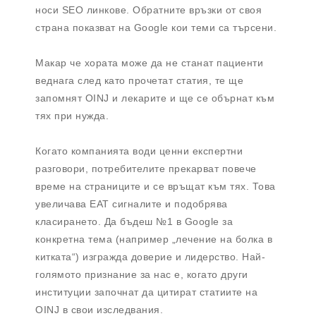
носи SEO линкове. Обратните връзки от своя
страна показват на Google кои теми са търсени.
Макар че хората може да не станат пациенти
веднага след като прочетат статия, те ще
запомнят OINJ и лекарите и ще се обърнат към
тях при нужда.
Когато компанията води ценни експертни
разговори, потребителите прекарват повече
време на страниците и се връщат към тях. Това
увеличава EAT сигналите и подобрява
класирането. Да бъдеш №1 в Google за
конкретна тема (например „лечение на болка в
китката“) изгражда доверие и лидерство. Най-
голямото признание за нас е, когато други
институции започнат да цитират статиите на
OINJ в свои изследвания.