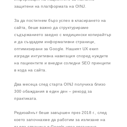
защитени на платформата на OINJ.
За да постигнем бърз успех в класирането на
сайта, беше важно да структурираме
съдържанието заедно с медицински копирайтър
и да създадем информативни страници,
оптимизирани за Google. Нашият UX екип
изгради интуитивна навигация според нуждите
на пациентите и внедри солидни SEO принципи
в кода на сайта.
Два месеца след старта OINJ получиха близо
300 обаждания в един ден – рекорд за
практиката.
Редизайнът беше завършен през 2018 г., след
което започнахме да работим за излизане на
първа страница в Google чрез органично