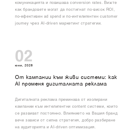
комуникацията и повишава conversion rates. Вижте
как брандовете могат да постигнат по-висок ROI,
по-ефективен ad spend и по-интелигентен customer
journey чрез AI-driven маркетинг стратегии.
02
юни, 2026
От кампании към живи системи: как
AI променя дигиталната реклама
Дигиталната реклама преминава от изолирани
кампании към интелигентни content системи, които
се развиват постоянно. Влиянието на Вашия бранд
вече зависи от силна стратегия, добро разбиране
на аудиторията и AI-driven оптимизация.