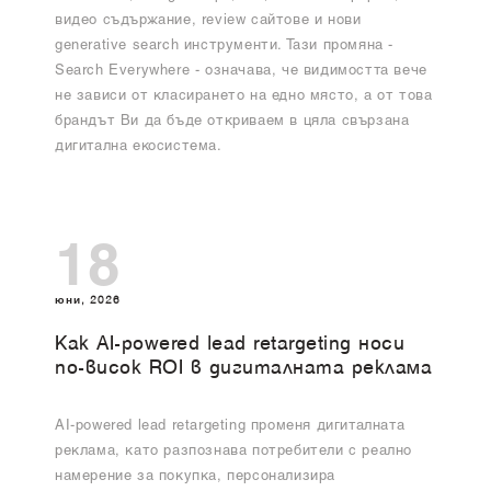
видео съдържание, review сайтове и нови
generative search инструменти. Тази промяна -
Search Everywhere - означава, че видимостта вече
не зависи от класирането на едно място, а от това
брандът Ви да бъде откриваем в цяла свързана
дигитална екосистема.
18
юни, 2026
Как AI-powered lead retargeting носи
по-висок ROI в дигиталната реклама
AI-powered lead retargeting променя дигиталната
реклама, като разпознава потребители с реално
намерение за покупка, персонализира