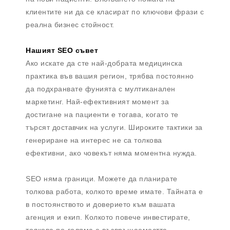
клиентите ни да се класират по ключови фрази с
реална бизнес стойност.
Нашият SEO съвет
Ако искате да сте най-добрата медицинска
практика във вашия регион, трябва постоянно
да подхранвате фунията с мултиканален
маркетинг. Най-ефективният момент за
достигане на пациенти е тогава, когато те
търсят доставчик на услуги. Широките тактики за
генериране на интерес не са толкова
ефективни, ако човекът няма моментна нужда.
SEO няма граници. Можете да планирате
толкова работа, колкото време имате. Тайната е
в постоянството и доверието към вашата
агенция и екип. Колкото повече инвестирате,
толкова по-голяма е възвръщаемостта.