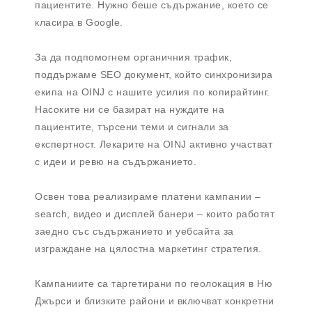
пациентите. Нужно беше съдържание, което се
класира в Google.
За да подпомогнем органичния трафик,
поддържаме SEO документ, който синхронизира
екипа на OINJ с нашите усилия по копирайтинг.
Насоките ни се базират на нуждите на
пациентите, търсени теми и сигнали за
експертност. Лекарите на OINJ активно участват
с идеи и ревю на съдържанието.
Освен това реализираме платени кампании –
search, видео и дисплей банери – които работят
заедно със съдържанието и уебсайта за
изграждане на цялостна маркетинг стратегия.
Кампаниите са таргетирани по геолокация в Ню
Джърси и близките райони и включват конкретни