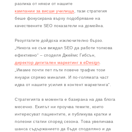
разлика от някои от нашите
кампании за висши училища
, тази стратегия
беше фокусирана върху подобряване на
качествените SEO показатели на домейна.
Резултатите дойдоха изключително бързо.
„Никога не съм виждал SEO да работи толкова
ефективно“ – споделя Джеймс Гибсън,
директор дигитален маркетинг в eDesign
.
„Имаме почти пет пъти повече трафик този
януари спрямо миналия. И по-голямата част
идва от нашите усилия в контент маркетинга“.
Стратегията в момента е базирана на два блога
месечно. Екипът ни проучва темите, които
интересуват пациентите, и публикува кратки и
полезни статии според сезона. Това увеличава
шанса съдържанието да бъде споделяно и да