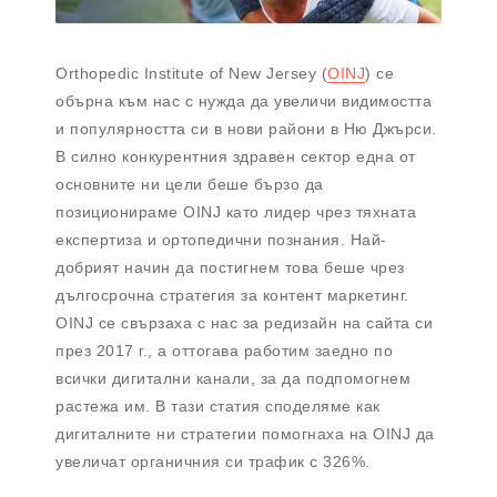
Orthopedic Institute of New Jersey (
OINJ
) се
обърна към нас с нужда да увеличи видимостта
и популярността си в нови райони в Ню Джърси.
В силно конкурентния здравен сектор една от
основните ни цели беше бързо да
позиционираме OINJ като лидер чрез тяхната
експертиза и ортопедични познания. Най-
добрият начин да постигнем това беше чрез
дългосрочна стратегия за контент маркетинг.
OINJ се свързаха с нас за редизайн на сайта си
през 2017 г., а оттогава работим заедно по
всички дигитални канали, за да подпомогнем
растежа им. В тази статия споделяме как
дигиталните ни стратегии помогнаха на OINJ да
увеличат органичния си трафик с 326%.