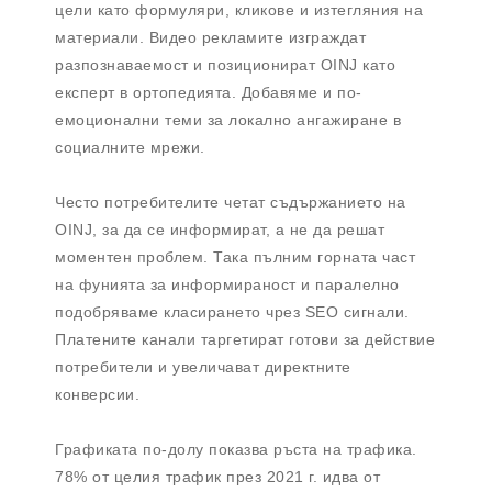
цели като формуляри, кликове и изтегляния на
материали. Видео рекламите изграждат
разпознаваемост и позиционират OINJ като
експерт в ортопедията. Добавяме и по-
емоционални теми за локално ангажиране в
социалните мрежи.
Често потребителите четат съдържанието на
OINJ, за да се информират, а не да решат
моментен проблем. Така пълним горната част
на фунията за информираност и паралелно
подобряваме класирането чрез SEO сигнали.
Платените канали таргетират готови за действие
потребители и увеличават директните
конверсии.
Графиката по-долу показва ръста на трафика.
78% от целия трафик през 2021 г. идва от