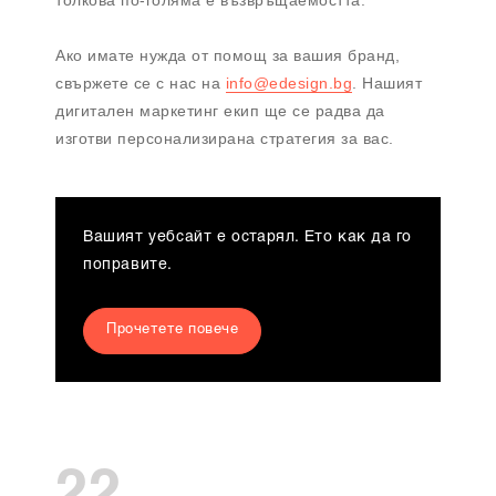
Ако имате нужда от помощ за вашия бранд,
свържете се с нас на
info@edesign.bg
. Нашият
дигитален маркетинг екип ще се радва да
изготви персонализирана стратегия за вас.
Вашият уебсайт е остарял. Ето как да го
поправите.
Прочетете повече
22