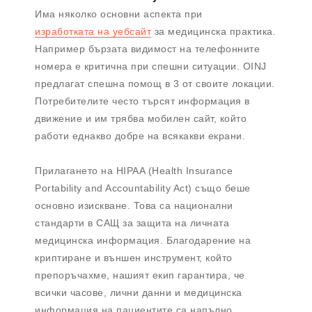
Има няколко основни аспекта при
изработката на уебсайт
за медицинска практика.
Например бързата видимост на телефонните
номера е критична при спешни ситуации. OINJ
предлагат спешна помощ в 3 от своите локации.
Потребителите често търсят информация в
движение и им трябва мобилен сайт, който
работи еднакво добре на всякакви екрани.
Прилагането на HIPAA (Health Insurance
Portability and Accountability Act) също беше
основно изискване. Това са национални
стандарти в САЩ за защита на личната
медицинска информация. Благодарение на
криптиране и външен инструмент, който
препоръчахме, нашият екип гарантира, че
всички часове, лични данни и медицинска
информация на пациентите са напълно