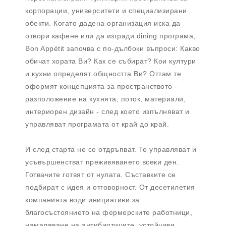
корпорации, университети и специализирани
обекти. Когато дадена организация иска да
отвори кафене или да изгради dining програма,
Bon Appétit започва с по-дълбоки въпроси: Какво
обичат хората Ви? Как се събират? Кои култури
и кухни определят общността Ви? Оттам те
оформят концепцията за пространството -
разположение на кухнята, поток, материали,
интериорен дизайн - след което изпълняват и
управляват програмата от край до край.
И след старта не се отдръпват. Те управляват и
усъвършенстват преживяването всеки ден.
Готвачите готвят от нулата. Съставките се
подбират с идея и отговорност. От десетилетия
компанията води инициативи за
благосъстоянието на фермерските работници,
намаляване на антибиотиците, устойчиви