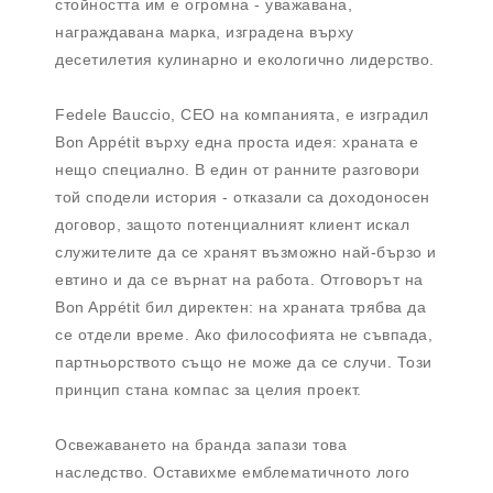
стойността им е огромна - уважавана,
награждавана марка, изградена върху
десетилетия кулинарно и екологично лидерство.
Fedele Bauccio, CEO на компанията, е изградил
Bon Appétit върху една проста идея: храната е
нещо специално. В един от ранните разговори
той сподели история - отказали са доходоносен
договор, защото потенциалният клиент искал
служителите да се хранят възможно най-бързо и
евтино и да се върнат на работа. Отговорът на
Bon Appétit бил директен: на храната трябва да
се отдели време. Ако философията не съвпада,
партньорството също не може да се случи. Този
принцип стана компас за целия проект.
Освежаването на бранда запази това
наследство. Оставихме емблематичното лого