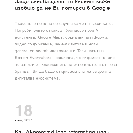
Защо следващият Ви клиент може
изобщо да не Ви потърси в Google
Търсенето вече не се случва само в търсачките.
Потребителите откриват брандове през AI
асистенти, Google Maps, социални платформи,
видео съдържание, review сайтове и нови
generative search инструменти. Тази промяна -
Search Everywhere - означава, че видимостта вече
не зависи от класирането на едно място, а от това
брандът Ви да бъде откриваем в цяла свързана
дигитална екосистема.
18
юни, 2026
Как AI-powered lead retargeting носи