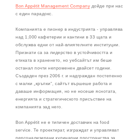
Bon Appétit Management Company
дойде при нас
с един парадокс.
Компанията е пионер в индустрията - управлява
над 1,000 кафетерии и кантини в 33 щата и
обслужва едни от най-влиятелните институции.
Признати са за лидерство в устойчивостта и
етиката в храненето, но уебсайтът им беше
останал почти непроменен двайсет години.
Създаден през 2006 г. и надграждан постепенно
с малки „кръпки“, сайтът вършеше работа и
даваше информация, но не носеше яснотата,
енергията и стратегическото присъствие на
компанията зад него.
Bon Appétit не е типичен доставчик на food
service. Те проектират, изграждат и управляват
персонализирани кулинарни пространства за