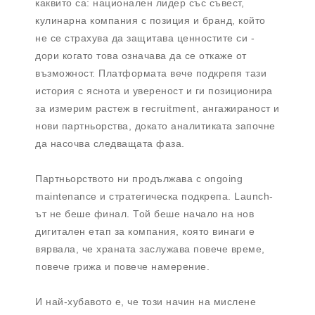
каквито са: национален лидер със съвест,
кулинарна компания с позиция и бранд, който
не се страхува да защитава ценностите си -
дори когато това означава да се откаже от
възможност. Платформата вече подкрепя тази
история с яснота и увереност и ги позиционира
за измерим растеж в recruitment, ангажираност и
нови партньорства, докато аналитиката започне
да насочва следващата фаза.
Партньорството ни продължава с ongoing
maintenance и стратегическа подкрепа. Launch-
ът не беше финал. Той беше начало на нов
дигитален етап за компания, която винаги е
вярвала, че храната заслужава повече време,
повече грижа и повече намерение.
И най-хубавото е, че този начин на мислене