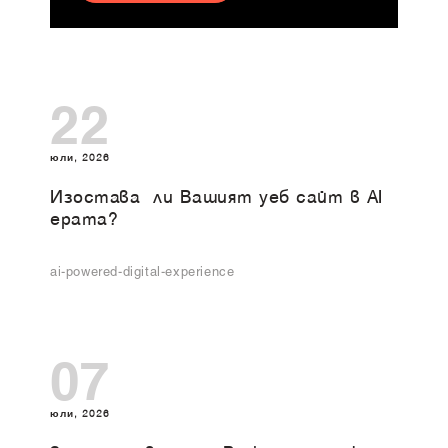
22
юли, 2026
Изоставa ли Вашият уеб сайт в AI
ерата?
ai-powered-digital-experience
07
юли, 2026