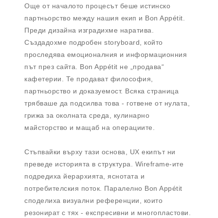
Още от началото процесът беше истинско
партньорство между нашия екип и Bon Appétit.
Преди дизайна изградихме наратива.
Създадохме подробен storyboard, който
проследява емоционалния и информационния
път през сайта. Bon Appétit не „продава“
кафетерии. Те продават философия,
партньорство и доказуемост. Всяка страница
трябваше да подсилва това - готвене от нулата,
грижа за околната среда, кулинарно
майсторство и мащаб на операциите.
Стъпвайки върху тази основа, UX екипът ни
преведе историята в структура. Wireframe-ите
подредиха йерархията, яснотата и
потребителския поток. Паралелно Bon Appétit
споделиха визуални референции, които
резонират с тях - експресивни и многопластови.