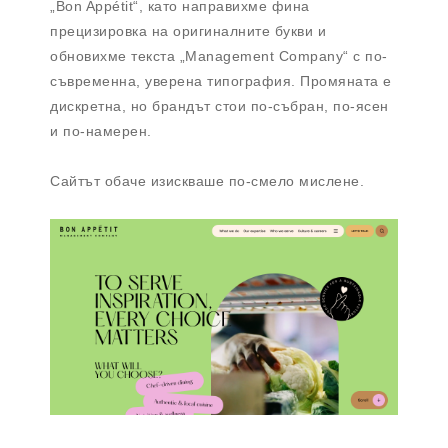
„Bon Appétit“, като направихме фина
прецизировка на оригиналните букви и
обновихме текста „Management Company“ с по-
съвременна, уверена типография. Промяната е
дискретна, но брандът стои по-събран, по-ясен
и по-намерен.
Сайтът обаче изискваше по-смело мислене.