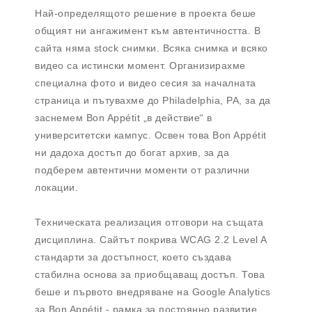
Най-определящото решение в проекта беше
общият ни ангажимент към автентичността. В
сайта няма stock снимки. Всяка снимка и всяко
видео са истински момент. Организирахме
специална фото и видео сесия за началната
страница и пътувахме до Philadelphia, PA, за да
заснемем Bon Appétit „в действие“ в
университетски кампус. Освен това Bon Appétit
ни дадоха достъп до богат архив, за да
подберем автентични моменти от различни
локации.
Техническата реализация отговори на същата
дисциплина. Сайтът покрива WCAG 2.2 Level A
стандарти за достъпност, което създава
стабилна основа за приобщаващ достъп. Това
беше и първото внедряване на Google Analytics
за Bon Appétit - рамка за постоянно развитие,