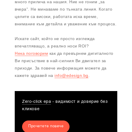
много прилича на нашия. Ние не гоним „за
вчера“. Не минаваме по тънката линия. Когато
целите са високи, работата иска време,
внимание към детайла и уважение към процеса.
Искате сайт, който не просто изглежда
впечатляващо, а реално носи ROI?
Нека поговорим
как да превърнем дигиталното
Ви присъствие в най-силния Ви двигател за
приходи. За повече информация можете да
кажете здравей на
info@edesign.bg
.
Zero-click ера
- видимост и доверие без
кликове
Прочетете повече