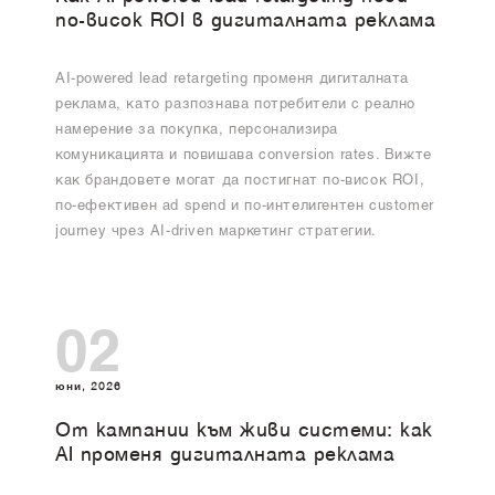
по-висок ROI в дигиталната реклама
AI-powered lead retargeting променя дигиталната
реклама, като разпознава потребители с реално
намерение за покупка, персонализира
комуникацията и повишава conversion rates. Вижте
как брандовете могат да постигнат по-висок ROI,
по-ефективен ad spend и по-интелигентен customer
journey чрез AI-driven маркетинг стратегии.
02
юни, 2026
От кампании към живи системи: как
AI променя дигиталната реклама