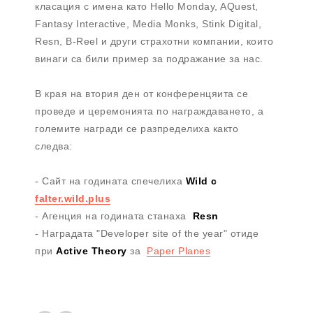
класация с имена като Hello Monday, AQuest,
Fantasy Interactive, Media Monks, Stink Digital,
Resn, B-Reel и други страхотни компании, които
винаги са били пример за подражание за нас.
В края на втория ден от конференцяита се
проведе и церемонията по награждаването, а
големите награди се разпределиха както
следва:
- Сайт на годината спечелиха
Wild с
falter.wild.plus
- Агенция на годината станаха
Resn
- Наградата "Developer site of the year" отиде
при
Active Theory
за
Paper Planes