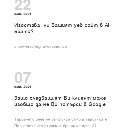
22
юли, 2026
Изоставa ли Вашият уеб сайт в AI
ерата?
ai-powered-digital-experience
07
юли, 2026
Защо следващият Ви клиент може
изобщо да не Ви потърси в Google
Търсенето вече не се случва само в търсачките.
Потребителите откриват брандове през AI