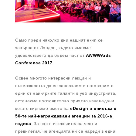
Само преди няколко дни нашият екип се
завърна от Лондон, където имахме
удоволствието да бъдем част от
AWWWArds
Conference 2017
.
Освен многото интересни лекции и
възможността да се запознаем и поговорим с
едни от най-ярките таланти в уеб индустрията,
останахме изключително приятно изненадани,
когато видяхме името на
eDesign в списъка с
50-те най-награждавани агенции за 2016-а
година
. За нас е изключителна чест и
превилегия, че агенцията ни се нареди в една