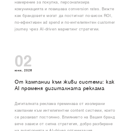
намерение за покупка, персонализира
комуникацията и повишава conversion rates. Вижте
как брандовете могат да постигнат по-висок ROI,
по-ефективен ad spend и по-интелигентен customer
journey чрез AI-driven маркетинг стратегии.
02
юни, 2026
От кампании към живи системи: как
AI променя дигиталната реклама
Дигиталната реклама преминава от изолирани
кампании към интелигентни content системи, които
се развиват постоянно. Влиянието на Вашия бранд
вече зависи от силна стратегия, добро разбиране