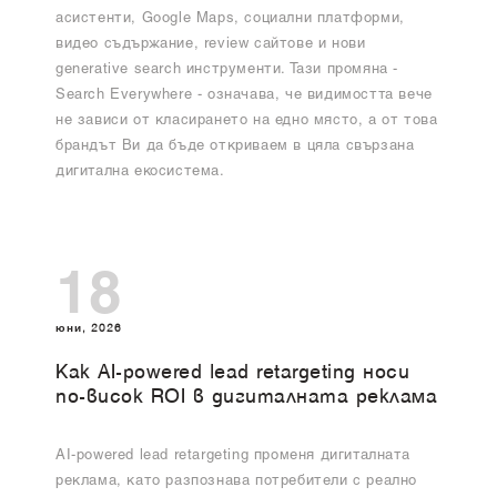
асистенти, Google Maps, социални платформи,
видео съдържание, review сайтове и нови
generative search инструменти. Тази промяна -
Search Everywhere - означава, че видимостта вече
не зависи от класирането на едно място, а от това
брандът Ви да бъде откриваем в цяла свързана
дигитална екосистема.
18
юни, 2026
Как AI-powered lead retargeting носи
по-висок ROI в дигиталната реклама
AI-powered lead retargeting променя дигиталната
реклама, като разпознава потребители с реално