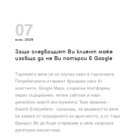
07
юли, 2026
Защо следващият Ви клиент може
изобщо да не Ви потърси в Google
Търсенето вече не се случва само в търсачките.
Потребителите откриват брандове през AI
асистенти, Google Maps, социални платформи,
видео съдържание, review сайтове и нови
generative search инструменти. Тази промяна -
Search Everywhere - означава, че видимостта вече
не зависи от класирането на едно място, а от това
брандът Ви да бъде откриваем в цяла свързана
дигитална екосистема.