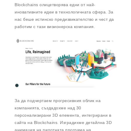
Blockchains олицетворява едни от най-
иновативните идеи в технологичната сфера. За
нас беше истинско предизвикателство и чест да
работим с тази визионерска компания.
За да подчертаем прогресивния облик на
компанията, създадохме над 30
персонализирани 3D елемента, интегрирани в
сайта на Blockchains. Изградихме детайлна 3D
анимация на пилотната програма на