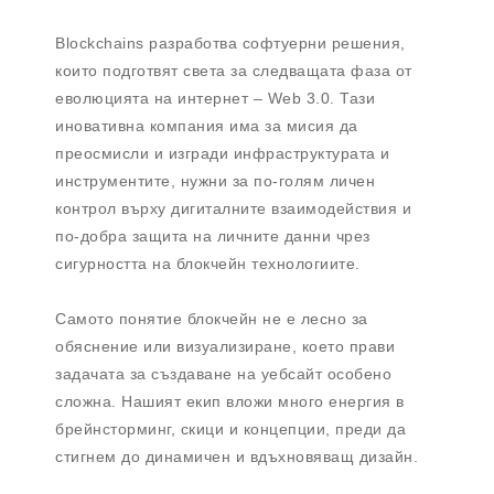
Blockchains разработва софтуерни решения,
които подготвят света за следващата фаза от
еволюцията на интернет – Web 3.0. Тази
иновативна компания има за мисия да
преосмисли и изгради инфраструктурата и
инструментите, нужни за по-голям личен
контрол върху дигиталните взаимодействия и
по-добра защита на личните данни чрез
сигурността на блокчейн технологиите.
Самото понятие блокчейн не е лесно за
обяснение или визуализиране, което прави
задачата за създаване на уебсайт особено
сложна. Нашият екип вложи много енергия в
брейнсторминг, скици и концепции, преди да
стигнем до динамичен и вдъхновяващ дизайн.