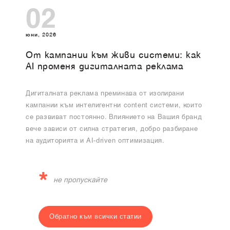
02
юни, 2026
От кампании към живи системи: как
AI променя дигиталната реклама
Дигиталната реклама преминава от изолирани
кампании към интелигентни content системи, които
се развиват постоянно. Влиянието на Вашия бранд
вече зависи от силна стратегия, добро разбиране
на аудиторията и AI-driven оптимизация.
*
не пропускайте
Обратно към всички статии