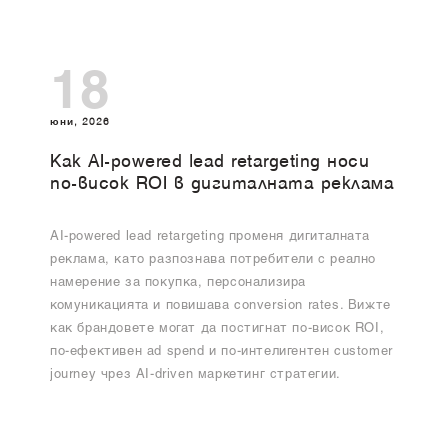
18
юни, 2026
Как AI-powered lead retargeting носи
по-висок ROI в дигиталната реклама
AI-powered lead retargeting променя дигиталната
реклама, като разпознава потребители с реално
намерение за покупка, персонализира
комуникацията и повишава conversion rates. Вижте
как брандовете могат да постигнат по-висок ROI,
по-ефективен ad spend и по-интелигентен customer
journey чрез AI-driven маркетинг стратегии.