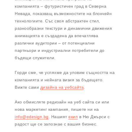
компанията – футуристичен град в Северна
Невада, показващ възможностите на блокчейн
технологиите. Със своя абстрактен стил,
разнообразни текстури и динамични движения
анимацията е създадена да впечатлява
различни аудитории – от потенциални
партньори и индустриални потребители до
бъдещи служители.
Горди сме, че успяхме да уловим същността на
компанията и нейната визия за бъдещето.
Вижте сами
дизайна на уебсайта
.
Ако обмисляте редизайн на уеб сайта си или
нова маркетинг кампания, пишете ни на
info@edesign.bg
. Нашият
екип
в Ню Джърси с
радост ще се запознае с вашия бизнес.