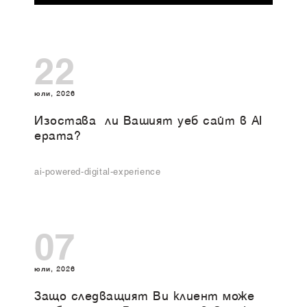
22
юли, 2026
Изоставa ли Вашият уеб сайт в AI
ерата?
ai-powered-digital-experience
07
юли, 2026
Защо следващият Ви клиент може