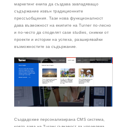
маркетинг екипа да създава завладяващо
съдържание извън традиционните
прессъобщения. Тази нова функционалност
дава възможност на екипите на Turner по-лесно
и по-често да споделят case studies, снимки от
проекти и истории на успеха, разширявайки
възможностите за съдържание.
Създадохме персонализирана CMS система,
която дава на Turner гъвкавост да управлява