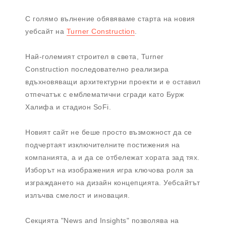
С голямо вълнение обявяваме старта на новия
уебсайт на
Turner Construction
.
Най-големият строител в света, Turner
Construction последователно реализира
вдъхновяващи архитектурни проекти и е оставил
отпечатък с емблематични сгради като Бурж
Халифа и стадион SoFi.
Новият сайт не беше просто възможност да се
подчертаят изключителните постижения на
компанията, а и да се отбележат хората зад тях.
Изборът на изображения игра ключова роля за
изграждането на дизайн концепцията. Уебсайтът
излъчва смелост и иновация.
Секцията "News and Insights" позволява на