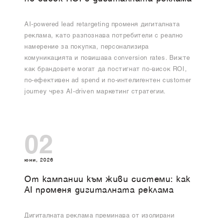
AI-powered lead retargeting променя дигиталната
реклама, като разпознава потребители с реално
намерение за покупка, персонализира
комуникацията и повишава conversion rates. Вижте
как брандовете могат да постигнат по-висок ROI,
по-ефективен ad spend и по-интелигентен customer
journey чрез AI-driven маркетинг стратегии.
02
юни, 2026
От кампании към живи системи: как
AI променя дигиталната реклама
Дигиталната реклама преминава от изолирани