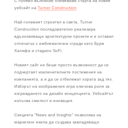
С голямо вълнение обявяваме старта на новия
уебсайт на
Turner Construction
.
Най-големият строител в света, Turner
Construction последователно реализира
вдъхновяващи архитектурни проекти и е оставил
отпечатък с емблематични сгради като Бурж
Халифа и стадион SoFi.
Новият сайт не беше просто възможност да се
подчертаят изключителните постижения на
компанията, а и да се отбележат хората зад тях.
Изборът на изображения игра ключова роля за
изграждането на дизайн концепцията. Уебсайтът
излъчва смелост и иновация.
Секцията "News and Insights" позволява на
маркетинг екипа да създава завладяващо