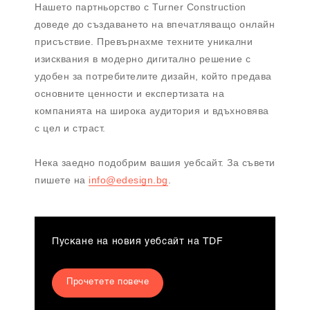
Нашето партньорство с Turner Construction
доведе до създаването на впечатляващо онлайн
присъствие. Превърнахме техните уникални
изисквания в модерно дигитално решение с
удобен за потребителите дизайн, който предава
основните ценности и експертизата на
компанията на широка аудитория и вдъхновява
с цел и страст.
Нека заедно подобрим вашия уебсайт. За съвети
пишете на
info@edesign.bg
.
Пускане на новия уебсайт на TDF
Прочетете повече