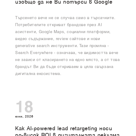
изобщо да не Ви потърси в Google
Търсенето вече не се случва само в търсачките.
Потребителите откриват брандове през AI
асистенти, Google Maps, социални платформи,
видео съдържание, review сайтове и нови
generative search инструменти. Тази промяна -
Search Everywhere - означава, че видимостта вече
не зависи от класирането на едно място, а от това
брандът Ви да бъде откриваем в цяла свързана
дигитална екосистема.
18
юни, 2026
Как AI-powered lead retargeting носи
по-висок ROI в дигиталната реклама