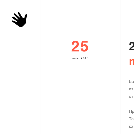
25
ю
л
и
,
2
0
1
6
Ва
из
от
Пр
То
ко