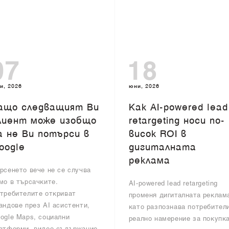
07
18
и, 2026
юни, 2026
ащо следващият Ви
Как AI-powered lead
лиент може изобщо
retargeting носи по-
а не Ви потърси в
висок ROI в
oogle
дигиталната
реклама
рсенето вече не се случва
мо в търсачките.
AI-powered lead retargeting
требителите откриват
променя дигиталната реклам
андове през AI асистенти,
като разпознава потребител
ogle Maps, социални
реално намерение за покупка