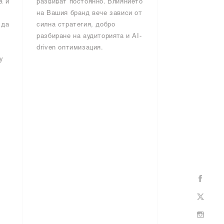
а и
развиват постоянно. Влиянието
на Вашия бранд вече зависи от
 да
силна стратегия, добро
разбиране на аудиторията и AI-
driven оптимизация.
y