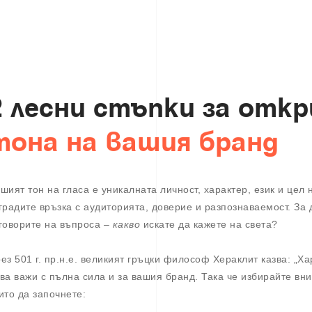
2
л
е
с
н
и
с
т
ъ
п
к
и
з
а
о
т
к
р
т
о
н
а
н
а
в
а
ш
и
я
б
р
а
н
д
шият тон на гласа е уникалната личност, характер, език и цел 
градите връзка с аудиторията, доверие и разпознаваемост. За
говорите на въпроса –
какво
искате да кажете на света?
ез 501 г. пр.н.е. великият гръцки философ Хераклит казва: „Ха
ва важи с пълна сила и за вашия бранд. Така че избирайте вним
ито да започнете: