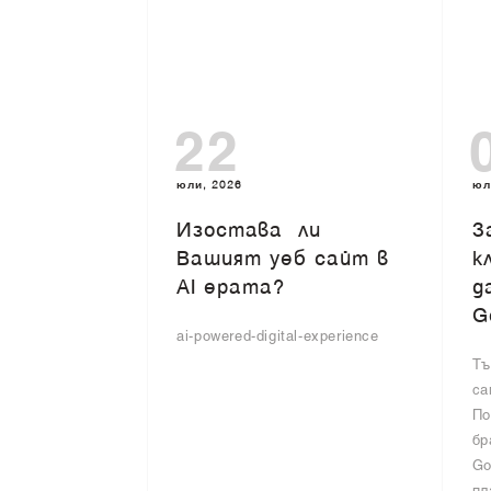
22
юли, 2026
юл
Изоставa ли
З
Вашият уеб сайт в
к
AI ерата?
д
G
ai-powered-digital-experience
Тъ
са
По
бр
Go