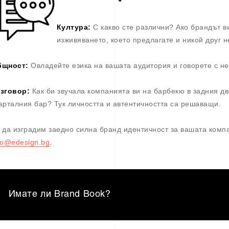
Култура:
С какво сте различни? Ако брандът в
изживяването, което предлагате и никой друг 
бщност:
Овладейте езика на вашата аудитория и говорете с не
зговор:
Как би звучала компанията ви на барбекю в задния дво
арталния бар? Тук личността и автентичността са решаващи.
 да изградим заедно силна бранд идентичност за вашата комп
fo@edesign.bg
.
Имате ли Brand Book?