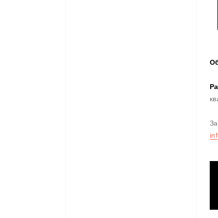
О
Ра
кв
За
in