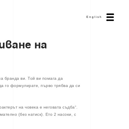
English
и
в
а
н
е
н
а
на бранда ви. Той ви помага да
 да го формулирате, първо трябва да си
рактерът на човека е неговата съдба“.
ателно (без натиск). Ето 2 насоки, с