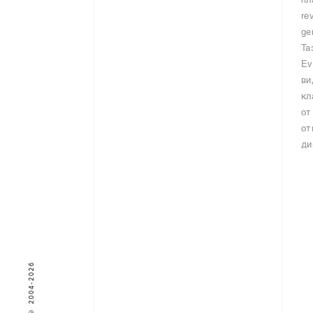
пл
re
ge
Та
Ev
ви
кл
от
от
ди
© 2004-2026
*
не пропускайте