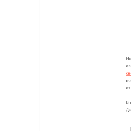
Не
ав
св
по
ат
В 
Дж