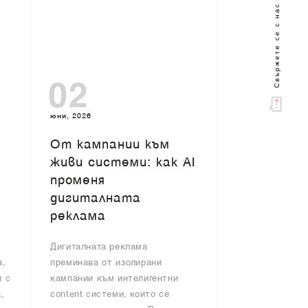
Свържете се с нас
02
юни, 2026
От кампании към
живи системи: как AI
променя
дигиталната
реклама
Дигиталната реклама
а,
преминава от изолирани
и с
кампании към интелигентни
,
content системи, които се