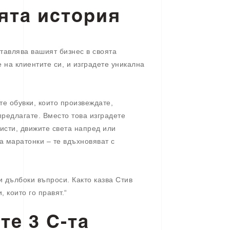
оята история
ставлява вашият бизнес в своята
 на клиентите си, и изградете уникална
те обувки, които произвеждате,
предлагате. Вместо това изградете
исти, движите света напред или
а маратонки – те вдъхновяват с
и дълбоки въпроси. Както казва Стив
, които го правят.“
те 3 C-та