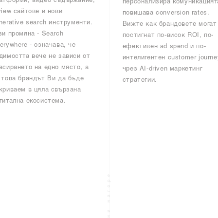
атформи, видео съдържание,
персонализира комуникацият
view сайтове и нови
повишава conversion rates.
nerative search инструменти.
Вижте как брандовете могат
зи промяна - Search
постигнат по-висок ROI, по-
erywhere - означава, че
ефективен ad spend и по-
димостта вече не зависи от
интелигентен customer journe
асирането на едно място, а
чрез AI-driven маркетинг
 това брандът Ви да бъде
стратегии.
криваем в цяла свързана
гитална екосистема.
Скролни нагоре
Обратно към всички статии