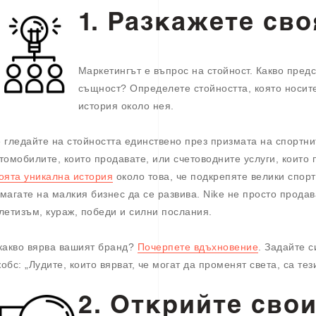
1. Разкажете св
Маркетингът е въпрос на стойност. Какво пред
същност? Определете стойността, която носите
история около нея.
 гледайте на стойността единствено през призмата на спортни
томобилите, които продавате, или счетоводните услуги, които 
оята уникална история
около това, че подкрепяте велики спорт
магате на малкия бизнес да се развива. Nike не просто продав
летизъм, кураж, победи и силни послания.
какво вярва вашият бранд?
Почерпете вдъхновение
. Задайте с
обс: „Лудите, които вярват, че могат да променят света, са тези
2. Открийте свои