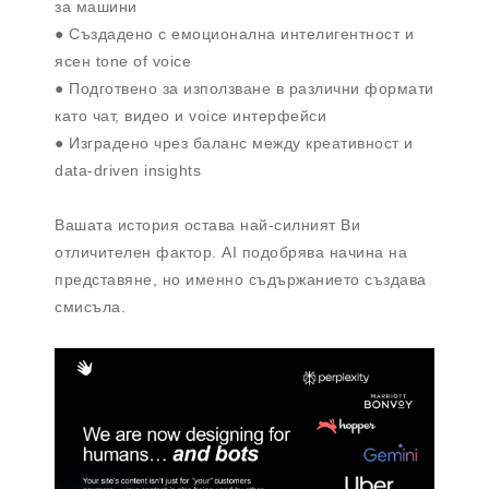
за машини
● Създадено с емоционална интелигентност и
ясен tone of voice
● Подготвено за използване в различни формати
като чат, видео и voice интерфейси
● Изградено чрез баланс между креативност и
data-driven insights
Вашата история остава най-силният Ви
отличителен фактор. AI подобрява начина на
представяне, но именно съдържанието създава
смисъла.