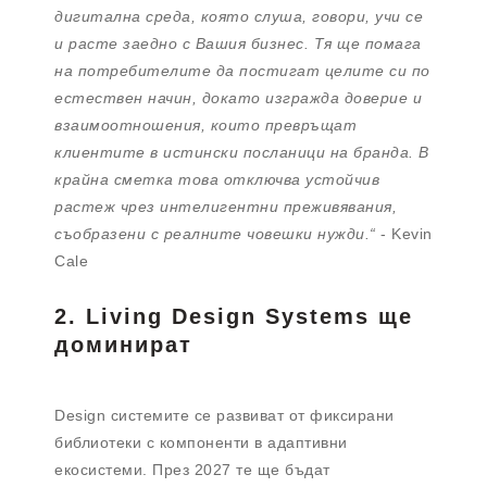
дигитална среда, която слуша, говори, учи се
и расте заедно с Вашия бизнес. Тя ще помага
на потребителите да постигат целите си по
естествен начин, докато изгражда доверие и
взаимоотношения, които превръщат
клиентите в истински посланици на бранда. В
крайна сметка това отключва устойчив
растеж чрез интелигентни преживявания,
съобразени с реалните човешки нужди.“
- Kevin
Cale
2. Living Design Systems ще
доминират
Design системите се развиват от фиксирани
библиотеки с компоненти в адаптивни
екосистеми. През 2027 те ще бъдат