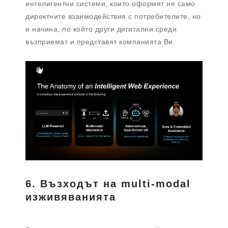
интелигентни системи, които оформят не само
директните взаимодействия с потребителите, но
и начина, по който други дигитални среди
възприемат и представят компанията Ви.
6. Възходът на multi-modal
изживяванията