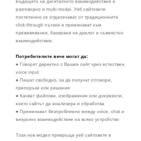
Бъдещето на дигиталното взаимодействие е
разговорно и multi-modal. Уеб сайтовете
постепенно се отдалечават от традиционните
click-through пътеки и преминават към
преживявания, базирани на диалог и съвместно
взаимодействие.
Потребителите вече могат да:
● Говорят директно с Вашия сайт чрез естествен
voice input
● Пишат свободно, за да получат отговори,
препоръки или решения
● Качват файлове, изображения или документи,
които сайтът да анализира и обработва
● Преминават безпроблемно между voice, chat и
визуално взаимодействие на всяко устройство
Този нов модел превръща уеб сайтовете в