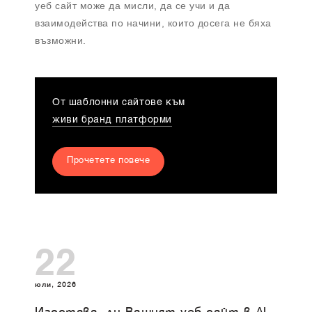
уеб сайт може да мисли, да се учи и да
взаимодейства по начини, които досега не бяха
възможни.
От шаблонни сайтове към
живи бранд платформи
Прочетете повече
22
юли, 2026