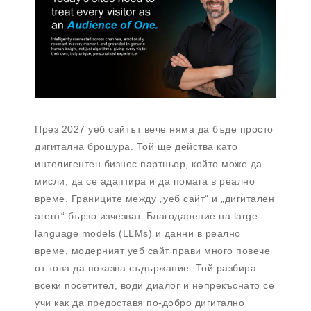
През 2027 уеб сайтът вече няма да бъде просто
дигитална брошура. Той ще действа като
интелигентен бизнес партньор, който може да
мисли, да се адаптира и да помага в реално
време. Границите между „уеб сайт“ и „дигитален
агент“ бързо изчезват. Благодарение на large
language models (LLMs) и данни в реално
време, модерният уеб сайт прави много повече
от това да показва съдържание. Той разбира
всеки посетител, води диалог и непрекъснато се
учи как да предоставя по-добро дигитално