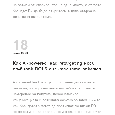
не зависи от класирането на едно място, а от това
брандът Ви да бъде откриваем в цяла свързана
дигитална екосистема.
18
юни, 2026
Как AI-powered lead retargeting носи
по-висок ROI в дигиталната реклама
AI-powered lead retargeting променя дигиталната
реклама, като разпознава потребители с реално
намерение за покупка, персонализира
комуникацията и повишава conversion rates. Вижте
как брандовете могат да постигнат по-висок ROI,
по-ефективен ad spend и по-интелигентен customer