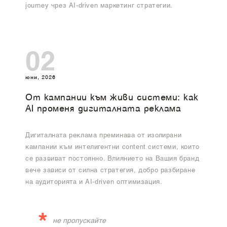
journey чрез AI-driven маркетинг стратегии.
02
юни, 2026
От кампании към живи системи: как
AI променя дигиталната реклама
Дигиталната реклама преминава от изолирани
кампании към интелигентни content системи, които
се развиват постоянно. Влиянието на Вашия бранд
вече зависи от силна стратегия, добро разбиране
на аудиторията и AI-driven оптимизация.
*
не пропускайте