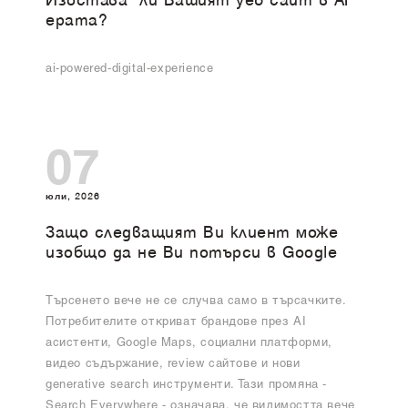
Изоставa ли Вашият уеб сайт в AI
ерата?
ai-powered-digital-experience
07
юли, 2026
Защо следващият Ви клиент може
изобщо да не Ви потърси в Google
Търсенето вече не се случва само в търсачките.
Потребителите откриват брандове през AI
асистенти, Google Maps, социални платформи,
видео съдържание, review сайтове и нови
generative search инструменти. Тази промяна -
Search Everywhere - означава, че видимостта вече