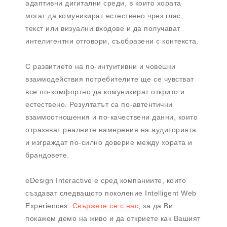
адаптивни дигитални среди, в които хората
могат да комуникират естествено чрез глас,
текст или визуални входове и да получават
интелигентни отговори, съобразени с контекста.
С развитието на по-интуитивни и човешки
взаимодействия потребителите ще се чувстват
все по-комфортно да комуникират открито и
естествено. Резултатът са по-автентични
взаимоотношения и по-качествени данни, които
отразяват реалните намерения на аудиторията
и изграждат по-силно доверие между хората и
брандовете.
eDesign Interactive е сред компаниите, които
създават следващото поколение Intelligent Web
Experiences.
Свържете се с нас
, за да Ви
покажем демо на живо и да откриете как Вашият