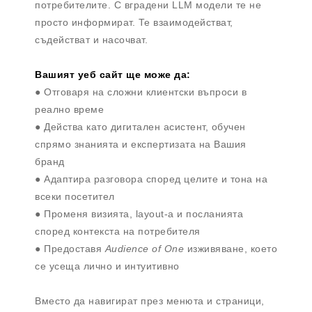
потребителите. С вградени LLM модели те не
просто информират. Те взаимодействат,
съдействат и насочват.
Вашият уеб сайт ще може да:
● Отговаря на сложни клиентски въпроси в
реално време
● Действа като дигитален асистент, обучен
спрямо знанията и експертизата на Вашия
бранд
● Адаптира разговора според целите и тона на
всеки посетител
● Променя визията, layout-а и посланията
според контекста на потребителя
● Предоставя
Audience of One
изживяване, което
се усеща лично и интуитивно
Вместо да навигират през менюта и страници,