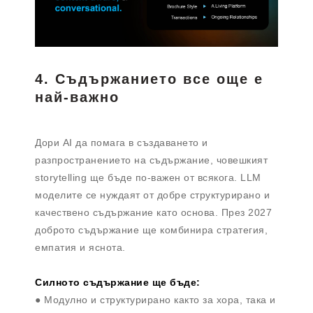
4. Съдържанието все още е
най-важно
Дори AI да помага в създаването и
разпространението на съдържание, човешкият
storytelling ще бъде по-важен от всякога. LLM
моделите се нуждаят от добре структурирано и
качествено съдържание като основа. През 2027
доброто съдържание ще комбинира стратегия,
емпатия и яснота.
Силното съдържание ще бъде:
● Модулно и структурирано както за хора, така и