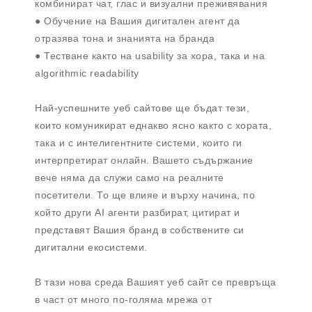
комбинират чат, глас и визуални преживявания
● Обучение на Вашия дигитален агент да
отразява тона и знанията на бранда
● Тестване както на usability за хора, така и на
algorithmic readability
Най-успешните уеб сайтове ще бъдат тези,
които комуникират еднакво ясно както с хората,
така и с интелигентните системи, които ги
интерпретират онлайн. Вашето съдържание
вече няма да служи само на реалните
посетители. То ще влияе и върху начина, по
който други AI агенти разбират, цитират и
представят Вашия бранд в собствените си
дигитални екосистеми.
В тази нова среда Вашият уеб сайт се превръща
в част от много по-голяма мрежа от