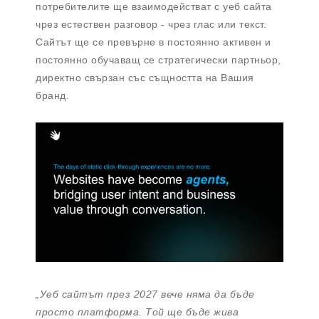
потребителите ще взаимодействат с уеб сайта
чрез естествен разговор - чрез глас или текст.
Сайтът ще се превърне в постоянно активен и
постоянно обучаващ се стратегически партньор,
директно свързан със същността на Вашия
бранд.
„Уеб сайтът през 2027 вече няма да бъде
просто платформа. Той ще бъде жива