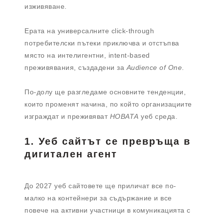
изживяване.
Ерата на универсалните click-through
потребителски пътеки приключва и отстъпва
място на интелигентни, intent-based
преживявания, създадени за
Audience of One
.
По-долу ще разгледаме основните тенденции,
които променят начина, по който организациите
изграждат и преживяват
НОВАТА
уеб среда.
1. Уеб сайтът се превръща в
дигитален агент
До 2027 уеб сайтовете ще приличат все по-
малко на контейнери за съдържание и все
повече на активни участници в комуникацията с