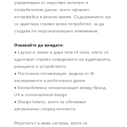
управлявани от изкуствен интелект и
потребителски данни, които оформят
интерфейса в реално време. Съдържанието ще
се адаптира спрямо всеки потребител, за да
създава по-персонализирано изживяване.
Очаквайте да виждате:
● Layout-и, визии и дори tone of voice, които се
адаптират спрямо поведението на аудиторията,
реакциите и устройството
● Постоянна оптимизация, водена от AI
експерименти и performance данни
● Безпроблемна синхронизация между бранд,
UX и conversational design
● Design tokens, които се обновяват
автоматично според контекста
Резултатът е жива система, която се