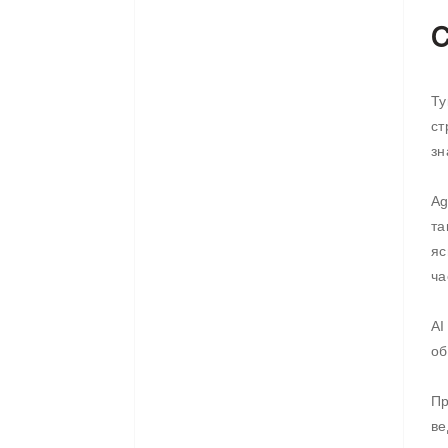
С
Ту
ст
зн
Ag
та
яс
ча
AI
об
Пр
ве