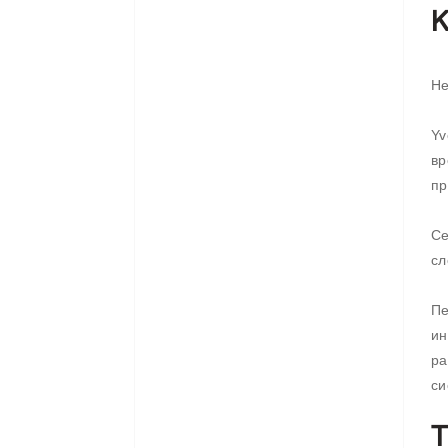
К
Не
Yv
в
пр
Се
сл
Пе
ин
ра
си
Т