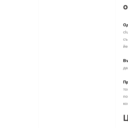
о
Од
cl
съ
йе
Въ
да
Пр
то
по
ко
Ц