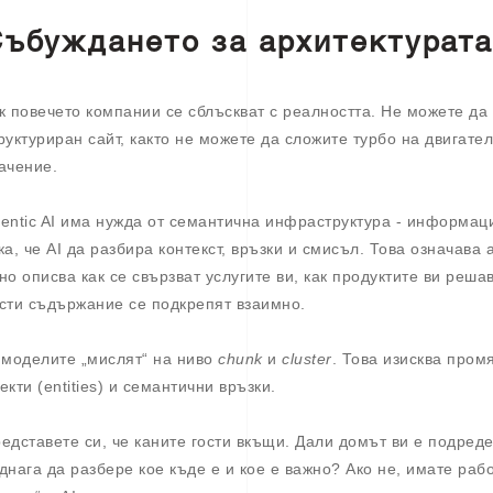
ъбуждането за архитектурата
к повечето компании се сблъскват с реалността. Не можете да 
руктуриран сайт, както не можете да сложите турбо на двигате
ачение.
entic AI има нужда от семантична инфраструктура - информаци
ка, че AI да разбира контекст, връзки и смисъл. Това означава
но описва как се свързват услугите ви, как продуктите ви реш
сти съдържание се подкрепят взаимно.
 моделите „мислят“ на ниво
chunk
и
cluster
. Това изисква пром
екти (entities) и семантични връзки.
едставете си, че каните гости вкъщи. Дали домът ви е подреде
днага да разбере кое къде е и кое е важно? Ако не, имате раб