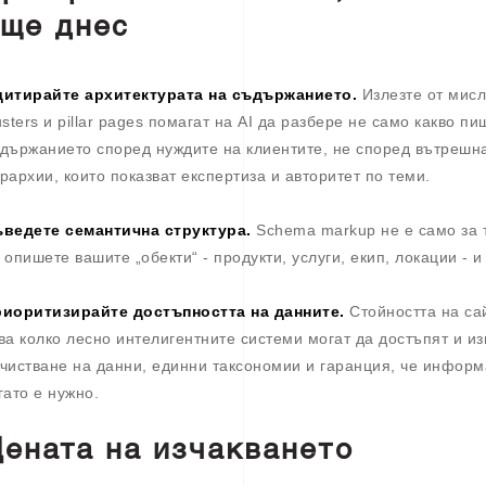
ще днес
итирайте архитектурата на съдържанието.
Излезте от мисл
usters и pillar pages помагат на AI да разбере не само какво п
държанието според нуждите на клиентите, не според вътрешна
рархии, които показват експертиза и авторитет по теми.
ведете семантична структура.
Schema markup не е само за 
 опишете вашите „обекти“ - продукти, услуги, екип, локации - 
иоритизирайте достъпността на данните.
Стойността на сай
ва колко лесно интелигентните системи могат да достъпят и из
чистване на данни, единни таксономии и гаранция, че информ
гато е нужно.
ената на изчакването