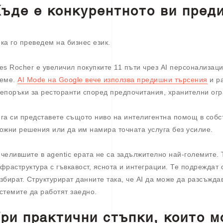
ъде е конкурентното ви пред
ка го преведем на бизнес език.
es Rocher е увеличил покупките 11 пъти чрез AI персонализац
реме.
AI Mode на Google вече използва предишни търсения
и ра
епоръки за ресторанти според предпочитания, хранителни огр
га си представете същото ниво на интелигентна помощ в собст
ожни решения или да им намира точната услуга без усилие.
челившите в agentic ерата не са задължително най-големите. Т
фраструктура с гъвкавост, яснота и интеграции. Те подреждат
збират. Структурират данните така, че AI да може да разсъждав
стемите да работят заедно.
ри практични стъпки, които м