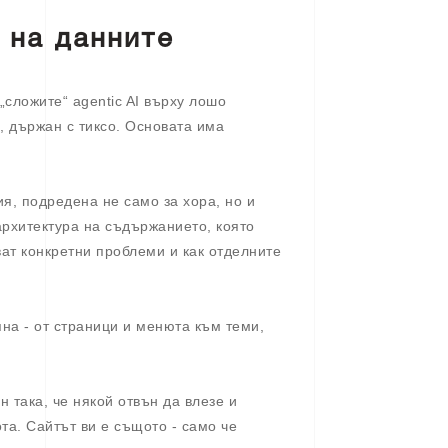
 на данните
„сложите“ agentic AI върху лошо
л, държан с тиксо. Основата има
я, подредена не само за хора, но и
 архитектура на съдържанието, която
ават конкретни проблеми и как отделните
яна - от страници и менюта към теми,
н така, че някой отвън да влезе и
ота. Сайтът ви е същото - само че