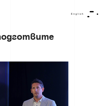
English
п
о
д
г
о
т
в
и
т
е