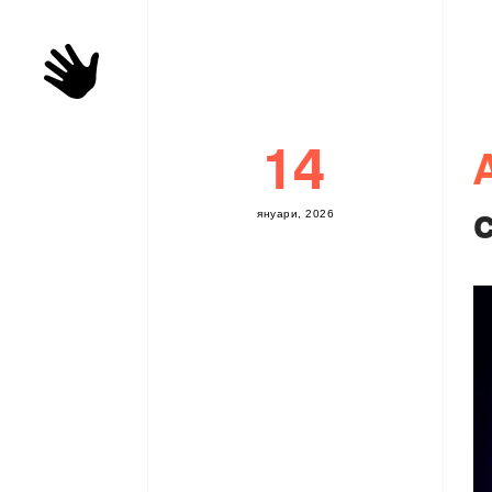
14
я
н
у
а
р
и
,
2
0
2
6