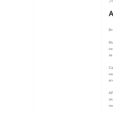
„г
A
Вт
Мо
си
за
Са
на
аг
AP
зн
на