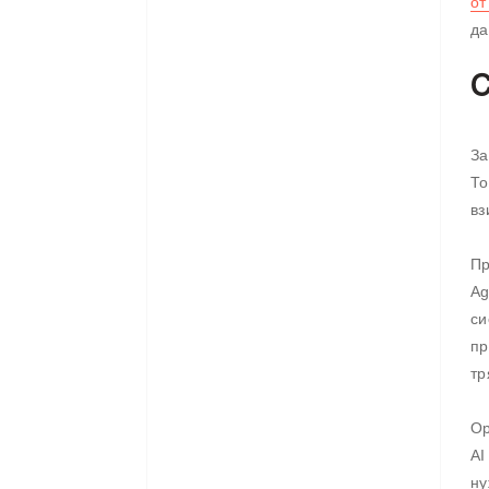
от
да
С
За
То
вз
Пр
Ag
си
пр
тр
Ор
AI
ну