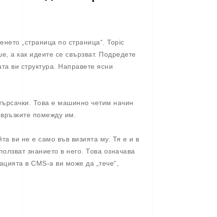
енето „страница по страница“. Topic
ише, а как идеите се свързват. Подредете
та ви структура. Направете ясни
търсачки. Това е машинно четим начин
и връзките помежду им.
та ви не е само във визията му. Тя е и в
ползват знанието в него. Това означава
ацията в CMS-а ви може да „тече“,