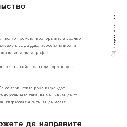
имство
Свържете се с нас
ия, която променя препоръките в реално
зговори, за да дава персонализирани
аничения и дори график.
вения ви сайт - да води хората през
е са тези, които рано изграждат
 съдържанието така, че машините да го
а. Изграждат API-та, за да могат
ожете да направите