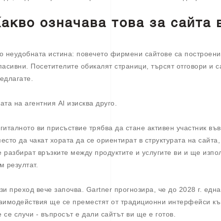
акво означава това за сайта 
о неудобната истина: повечето фирмени сайтове са построени
пасивни. Посетителите обикалят страници, търсят отговори и с
едлагате.
ата на агентния AI изисква друго.
гиталното ви присъствие трябва да стане активен участник въ
есто да чакат хората да се ориентират в структурата на сайта
 разбират връзките между продуктите и услугите ви и ще изпол
м резултат.
зи преход вече започва. Gartner прогнозира, че до 2028 г. едн
аимодействия ще се преместят от традиционни интерфейси към 
 се случи - въпросът е дали сайтът ви ще е готов.