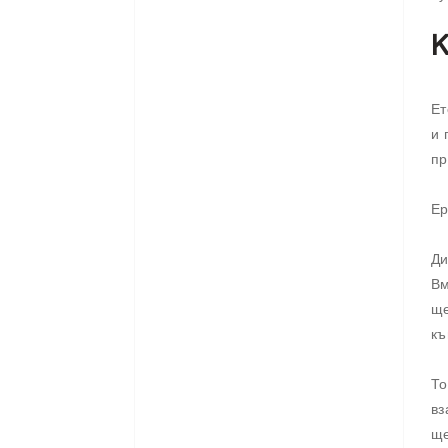
К
Ет
и 
пр
Ер
Ди
Вм
ще
къ
То
вз
ще