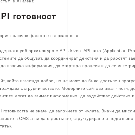
остът“ е AI агент.
PI готовност
орият ключов фактор е свързаността.
дерната уеб архитектура е API-driven. API-тата (Application Pr
стемите да общуват, да координират действия и да работят заед
 да извлича информация, да стартира процеси и да се интегри
йт, който изглежда добре, но не може да бъде достъпен програ
граждава сътрудничеството. Модерните сайтове имат чисти, до
ентите могат да взимат информация, да задействат действия и 
I готовността не значи да започнете от нулата. Значи да мисли
анието в CMS-а ви да е достъпно, структурирано и подготвено 
татък.