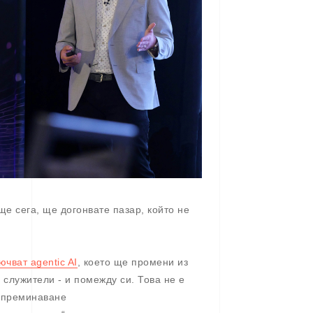
ще сега, ще догонвате пазар, който не
чват agentic AI
, което ще промени из
 служители - и помежду си. Това не е
а преминаване