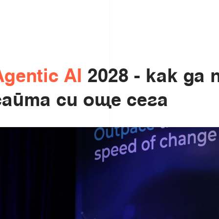
A
g
e
n
t
i
c
2
0
2
8
A
-
к
I
а
к
д
а
с
а
й
т
а
с
и
о
щ
е
с
е
г
а