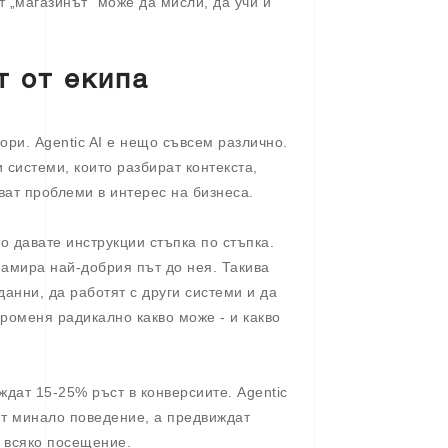
т „магазинът“ може да мисли, да учи и
т от екипа
ори. Agentic AI е нещо съвсем различно.
 системи, които разбират контекста,
ват проблеми в интерес на бизнеса.
ото давате инструкции стъпка по стъпка.
намира най-добрия път до нея. Такива
анни, да работят с други системи и да
роменя радикално какво може - и какво
ждат 15-25% ръст в конверсиите. Agentic
нят минало поведение, а предвиждат
с всяко посещение.