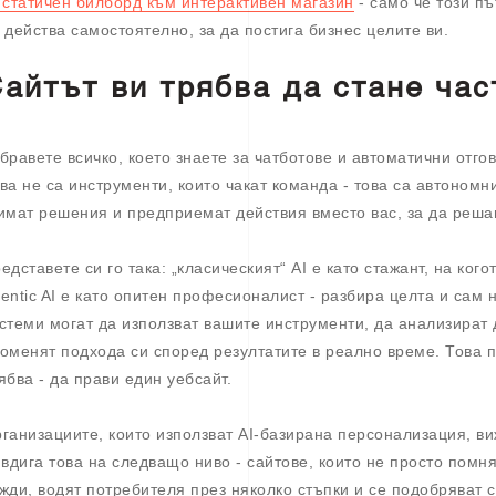
 статичен билборд към интерактивен магазин
- само че този пъ
 действа самостоятелно, за да постига бизнес целите ви.
айтът ви трябва да стане час
бравете всичко, което знаете за чатботове и автоматични отгов
ва не са инструменти, които чакат команда - това са автономни
имат решения и предприемат действия вместо вас, за да реша
едставете си го така: „класическият“ AI е като стажант, на ког
entic AI е като опитен професионалист - разбира целта и сам 
стеми могат да използват вашите инструменти, да анализират д
оменят подхода си според резултатите в реално време. Това п
ябва - да прави един уебсайт.
ганизациите, които използват AI-базирана персонализация, ви
 вдига това на следващо ниво - сайтове, които не просто пом
жди, водят потребителя през няколко стъпки и се подобряват 