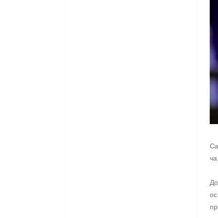
Са
ча
До
ос
пр