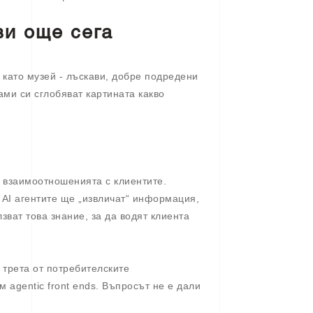
ви още сега
 като музей - лъскави, добре подредени
ами си сглобяват картината какво
в взаимоотношенията с клиентите.
, AI агентите ще „извличат“ информация,
зват това знание, за да водят клиента
а трета от потребителските
agentic front ends. Въпросът не е дали