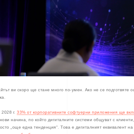
йтът ви скоро ще стане много по-умен. Ако не се подготвяте о
ка.
 2028 г.
33% от корпоративните софтуерни приложения ще вклю
нови начина, по който дигиталните системи общуват с клиенти,
осто „още една тенденция“. Това е дигиталният еквивалент н