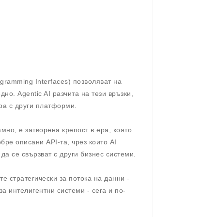
ogramming Interfaces) позволяват на
но. Agentic AI разчита на тези връзки,
ра с други платформи.
мно, е затворена крепост в ера, която
бре описани API-та, чрез които AI
да се свързват с други бизнес системи.
те стратегически за потока на данни -
за интелигентни системи - сега и по-