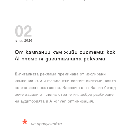
02
юни, 2026
От кампании към живи системи: как
AI променя дигиталната реклама
Дигиталната реклама преминава от изолирани
кампании към интелигентни content системи, които
се развиват постоянно. Влиянието на Вашия бранд
вече зависи от силна стратегия, добро разбиране
на аудиторията и AI-driven оптимизация.
*
не пропускайте