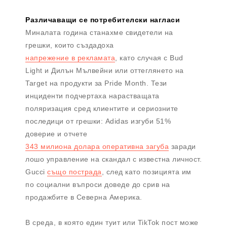
Различаващи се потребителски нагласи
Миналата година станахме свидетели на
грешки, които създадоха
напрежение в рекламата
, като случая с Bud
Light и Дилън Мълвейни или оттеглянето на
Target на продукти за Pride Month. Тези
инциденти подчертаха нарастващата
поляризация сред клиентите и сериозните
последици от грешки: Adidas изгуби 51%
доверие и отчете
343 милиона долара оперативна загуба
заради
лошо управление на скандал с известна личност.
Gucci
също пострада
, след като позицията им
по социални въпроси доведе до срив на
продажбите в Северна Америка.
В среда, в която един туит или TikTok пост може