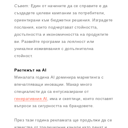
Съвет:
Един от начините да се справите е да
създадете целеви кампании за потребители,
ориентирани към бюджетни решения. Изградете
послания, които подчертават стойността,
достъпността и икономичността на продуктите
ви. Развийте програми за лоялност или
уникални изживявания с допълнителна
стойност.
Растежът на AI
Миналата година AI доминира маркетинга с
впечатляващи иновации. Макар много
специалисти да са ентусиазирани от
генеративния AI
, има и скептици, които поставят
въпроси за сигурността на брандовете.
През тази година рекламата ще продължи да се
измества от традиционни канали като печат и