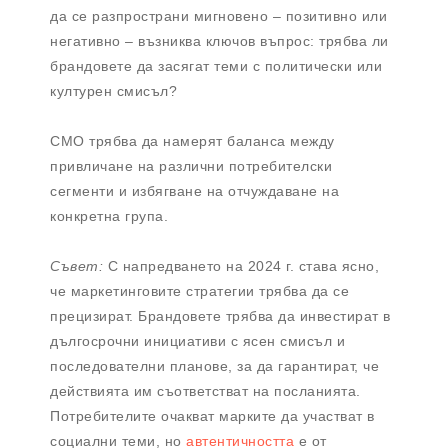
да се разпространи мигновено – позитивно или
негативно – възниква ключов въпрос: трябва ли
брандовете да засягат теми с политически или
културен смисъл?
CMO трябва да намерят баланса между
привличане на различни потребителски
сегменти и избягване на отчуждаване на
конкретна група.
Съвет:
С напредването на 2024 г. става ясно,
че маркетинговите стратегии трябва да се
прецизират. Брандовете трябва да инвестират в
дългосрочни инициативи с ясен смисъл и
последователни планове, за да гарантират, че
действията им съответстват на посланията.
Потребителите очакват марките да участват в
социални теми, но
автентичността
е от