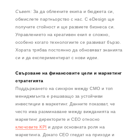
Съвет:
За да облекчите екипа и бюджета си,
обмислете партньорство с нас. С eDesign ще
получите стойност и ще развиете бизнеса си.
Управлението на креативен екип е сложно,
особено когато технологиите се развиват бързо.
Хората трябва постоянно да обновяват знанията
си и да експериментират с нови идеи.
Свързване на финансовите цели и маркетинг
стратегията
Поддържането на синхрон между CMO и топ
мениджмънта е решаващо за устойчиви
инвестиции в маркетинг. Данните показват, че
често има разминаване между вижданията на
маркетинг директорите и CEO относно
ключовите KPI
и дори основната роля на
маркетинга. Докато CEO гледат на приходи и