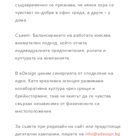
същевременно се признава, че някои хора се
чувстват по-добре в офис среда, а други – у
дома.
Съвет:
Балансирането на работата изисква
внимателен подход, който отчита
индивидуалните предпочитания, ролите и
културата на компанията.
В eDesign ценим синергията от споделяне на
идеи. Като креативна агенция развиваме
колаборативна култура чрез срещи и
брейнсторминг, така че екипът да се чувства
свързан независимо от физическото си
местоположение.
За съвети при редизайн на сайт или предстоящи
дигитални кампании, пишете на
info@edesign.bg