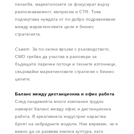
печалба, маркетолозите се фокусират върху
разпознаваемост, импресии и CTR. Това
подчертава нуждата от по-добро подравняване
между маркетинговите цели и бизнес
стратегията.
Съвет:
За по-силни връзки с ръководството,
CMO трябва да участва в разговори за
бъдещите парични потоци и техните източници,
свързвайки маркетинговите стратегии с бизнес
целите.
Баланс между дистанционна и офис работа
След пандемията много компании трудно
намират баланс между офис и дистанционна
работа. В креативната индустрия нараства
броят на хибридните модели. Ние вярваме, че е
важно да се развива екипна култура, като