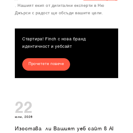
. Нашият екип от дигитални експерти в Ню
Джърси с радост ще обсъди вашите цели.
Стартира! Finch с нова бранд
идентичност и уебсайт
Прочетете повече
22
юли, 2026
Изоставa ли Вашият уеб сайт в AI