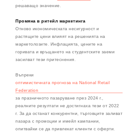
решаващо значение.
Промяна в ритейл маркетинга
Отново икономическата несигурност и
растящите цени влияят на решенията на
маркетолозите. Инфлацията, цените на
горивата и връщането на студентските заеми
засилват тези притеснения.
Въпреки
оптимистичната прогноза на National Retail
Federation
за празничното пазаруване през 2024 г.,
реалните резултати не достигнаха тези от 2022
г. За да останат конкурентни, търговците заливат
пазара с промоции и имейл кампании,
опитвайки се да привлекат клиенти с оферти.