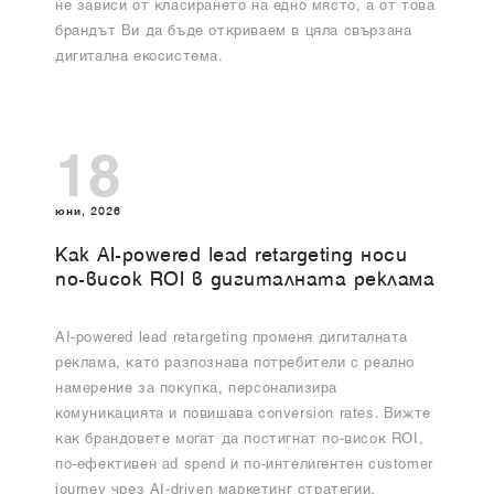
не зависи от класирането на едно място, а от това
брандът Ви да бъде откриваем в цяла свързана
дигитална екосистема.
18
юни, 2026
Как AI-powered lead retargeting носи
по-висок ROI в дигиталната реклама
AI-powered lead retargeting променя дигиталната
реклама, като разпознава потребители с реално
намерение за покупка, персонализира
комуникацията и повишава conversion rates. Вижте
как брандовете могат да постигнат по-висок ROI,
по-ефективен ad spend и по-интелигентен customer
journey чрез AI-driven маркетинг стратегии.