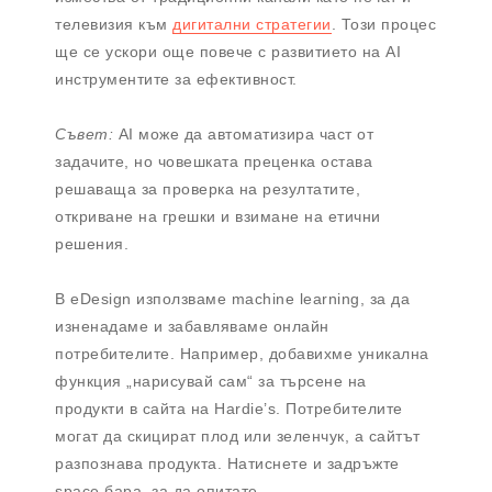
телевизия към
дигитални стратегии
. Този процес
ще се ускори още повече с развитието на AI
инструментите за ефективност.
Съвет:
AI може да автоматизира част от
задачите, но човешката преценка остава
решаваща за проверка на резултатите,
откриване на грешки и взимане на етични
решения.
В eDesign използваме machine learning, за да
изненадаме и забавляваме онлайн
потребителите. Например, добавихме уникална
функция „нарисувай сам“ за търсене на
продукти в сайта на Hardie’s. Потребителите
могат да скицират плод или зеленчук, а сайтът
разпознава продукта. Натиснете и задръжте
space бара, за да опитате.