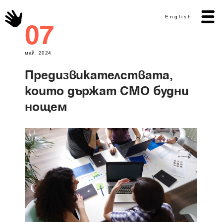
English
07
май, 2024
Предизвикателствата,
които държат CMO будни
нощем