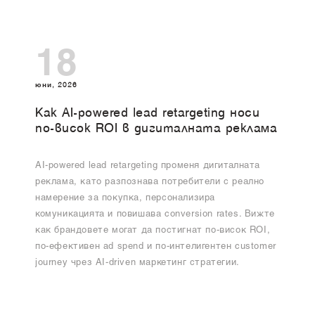
18
юни, 2026
Как AI-powered lead retargeting носи
по-висок ROI в дигиталната реклама
AI-powered lead retargeting променя дигиталната
реклама, като разпознава потребители с реално
намерение за покупка, персонализира
комуникацията и повишава conversion rates. Вижте
как брандовете могат да постигнат по-висок ROI,
по-ефективен ad spend и по-интелигентен customer
journey чрез AI-driven маркетинг стратегии.