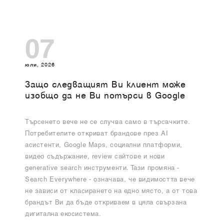
07
юли, 2026
Защо следващият Ви клиент може
изобщо да не Ви потърси в Google
Търсенето вече не се случва само в търсачките.
Потребителите откриват брандове през AI
асистенти, Google Maps, социални платформи,
видео съдържание, review сайтове и нови
generative search инструменти. Тази промяна -
Search Everywhere - означава, че видимостта вече
не зависи от класирането на едно място, а от това
брандът Ви да бъде откриваем в цяла свързана
дигитална екосистема.