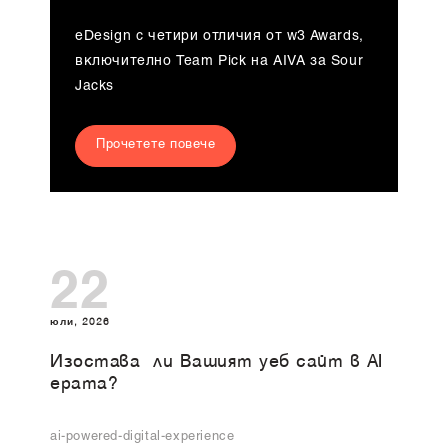
eDesign с четири отличия от w3 Awards,
включително Team Pick на AIVA за Sour
Jacks
Прочетете повече
22
юли, 2026
Изоставa ли Вашият уеб сайт в AI
ерата?
ai-powered-digital-experience