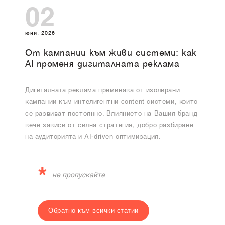
02
юни, 2026
От кампании към живи системи: как
AI променя дигиталната реклама
Дигиталната реклама преминава от изолирани
кампании към интелигентни content системи, които
се развиват постоянно. Влиянието на Вашия бранд
вече зависи от силна стратегия, добро разбиране
на аудиторията и AI-driven оптимизация.
*
не пропускайте
Обратно към всички статии