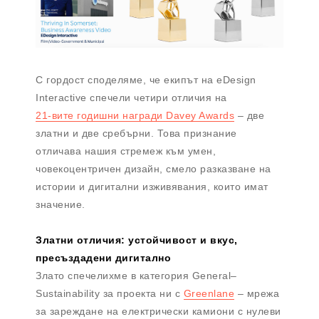
С гордост споделяме, че екипът на eDesign
Interactive спечели четири отличия на
21-вите годишни награди Davey Awards
– две
златни и две сребърни. Това признание
отличава нашия стремеж към умен,
човекоцентричен дизайн, смело разказване на
истории и дигитални изживявания, които имат
значение.
Златни отличия: устойчивост и вкус,
пресъздадени дигитално
Злато спечелихме в категория General–
Sustainability за проекта ни с
Greenlane
– мрежа
за зареждане на електрически камиони с нулеви