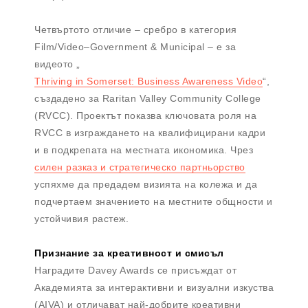
Четвъртото отличие – сребро в категория
Film/Video–Government & Municipal – е за
видеото „
Thriving in Somerset: Business Awareness Video
“,
създадено за Raritan Valley Community College
(RVCC). Проектът показва ключовата роля на
RVCC в изграждането на квалифицирани кадри
и в подкрепата на местната икономика. Чрез
силен разказ и стратегическо партньорство
успяхме да предадем визията на колежа и да
подчертаем значението на местните общности и
устойчивия растеж.
Признание за креативност и смисъл
Наградите Davey Awards се присъждат от
Академията за интерактивни и визуални изкуства
(AIVA) и отличават най-добрите креативни