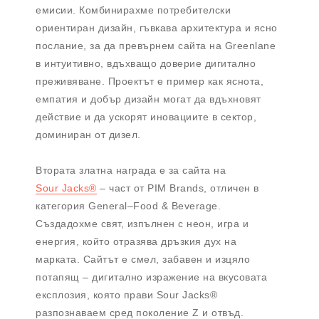
емисии. Комбинирахме потребителски
ориентиран дизайн, гъвкава архитектура и ясно
послание, за да превърнем сайта на Greenlane
в интуитивно, вдъхващо доверие дигитално
преживяване. Проектът е пример как яснота,
емпатия и добър дизайн могат да вдъхновят
действие и да ускорят иновациите в сектор,
доминиран от дизел.
Втората златна награда е за сайта на
Sour Jacks®
– част от PIM Brands, отличен в
категория General–Food & Beverage.
Създадохме свят, изпълнен с неон, игра и
енергия, който отразява дръзкия дух на
марката. Сайтът е смел, забавен и изцяло
потапящ – дигитално изражение на вкусовата
експлозия, която прави Sour Jacks®
разпознаваем сред поколение Z и отвъд.