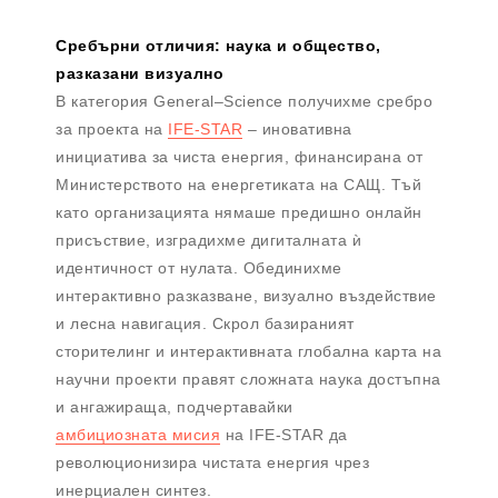
Сребърни отличия: наука и общество,
разказани визуално
В категория General–Science получихме сребро
за проекта на
IFE-STAR
– иновативна
инициатива за чиста енергия, финансирана от
Министерството на енергетиката на САЩ. Тъй
като организацията нямаше предишно онлайн
присъствие, изградихме дигиталната ѝ
идентичност от нулата. Обединихме
интерактивно разказване, визуално въздействие
и лесна навигация. Скрол базираният
сторителинг и интерактивната глобална карта на
научни проекти правят сложната наука достъпна
и ангажираща, подчертавайки
амбициозната мисия
на IFE-STAR да
революционизира чистата енергия чрез
инерциален синтез.