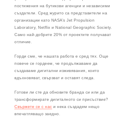
постижения на бутикови агенции и независими
създатели. Сред журито са представители на
организации като NASA’s Jet Propulsion
Laboratory, Netflix и National Geographic Society.
Само най-добрите 20% от проектите получават
отличие.
Горди сме, че нашата работа е сред тях. Още
повече се гордеем, че продължаваме да
създаваме дигитални изживявания, които
вдъхновяват, свързват и оставят следа.
Готови ли сте да обновите бранда си или да
трансформирате дигиталното си присъствие?
Свържете се с нас
и нека създадем нещо
впечатляващо заедно.