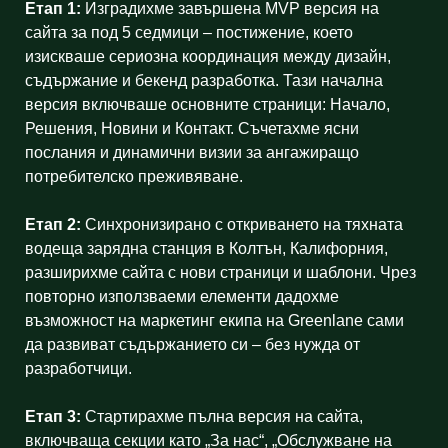
Етап 1:
Изградихме завършена MVP версия на
сайта за под 5 седмици – постижение, което
изискваше сериозна координация между дизайн,
съдържание и бекенд разработка. Тази начална
версия включваше основните страници: Начало,
Решения, Новини и Контакт. Съчетахме ясни
послания и динамични визии за ангажиращо
потребителско преживяване.
Етап 2:
Синхронизирано с откриването на тяхната
водеща зарядна станция в Колтън, Калифорния,
разширихме сайта с нови страници и шаблони. Чрез
повторно използваеми елементи дадохме
възможност на маркетинг екипа на Greenlane сами
да развиват съдържанието си – без нужда от
разработчици.
Етап 3:
Стартирахме пълна версия на сайта,
включваща секции като „За нас“, „Обслужване на