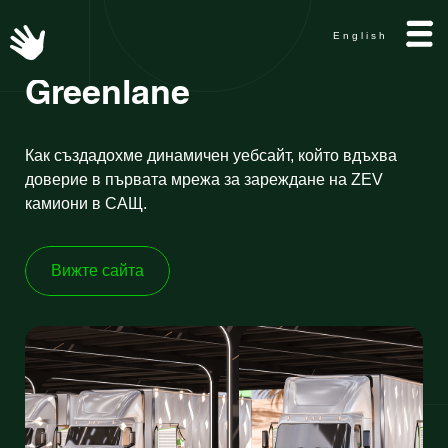
English
Greenlane
Как създадохме динамичен уебсайт, който вдъхва
доверие в първата мрежа за зареждане на ZEV
камиони в САЩ.
Вижте сайта
Вижте сайта