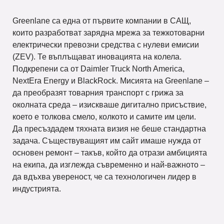
Greenlane са една от първите компании в САЩ,
които разработват зарядна мрежа за тежкотоварни
електрически превозни средства с нулеви емисии
(ZEV). Те въплъщават иновацията на колела.
Подкрепени са от Daimler Truck North America,
NextEra Energy и BlackRock. Мисията на Greenlane –
да преобразят товарния транспорт с грижа за
околната среда – изискваше дигитално присъствие,
което е толкова смело, колкото и самите им цели.
Да пресъздадем тяхната визия не беше стандартна
задача. Съществуващият им сайт имаше нужда от
основен ремонт – такъв, който да отрази амбицията
на екипа, да изглежда съвременно и най-важното –
да вдъхва увереност, че са технологичен лидер в
индустрията.