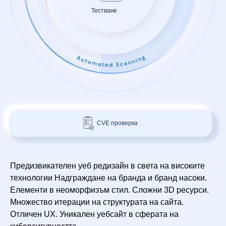
Генериран
отчет
API крайна точка тествана
Открити уязвимости: 23
Проверка за Zero Day
Пач потвърден
CVE проверка
Предизвикателен уеб редизайн в света на високите
технологии Надграждане на бранда и бранд насоки.
Елементи в неоморфизъм стил. Сложни 3D ресурси.
Множество итерации на структурата на сайта.
Отличен UX. Уникален уебсайт в сферата на