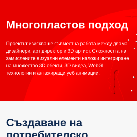
Многопластов подход
Проектът изискваше съвместна работа между двама
дизайнери, арт директор и 3D артист. Сложността на
замислените визуални елементи наложи интегриране
на множество 3D обекти, 3D видеа, WebGL
технологии и ангажиращи уеб анимации.
Създаване на
потребителско