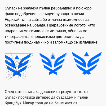
Synack не желаеха пълен ребрандинг, а по-скоро
фино подобрение на съществуващата визия.
Редизайнът на сайта бе отлична възможност за
освежаване на бранда. Преработихме логото, като
подравнихме символа симетрично, обновихме
типографията и подсилихме цветовете, за да
постигнем по-динамично и запомнящо се излъчване.
След като останаха доволни от резултатите, от
Synack проявиха интерес да създадем и пълен
брандбук. Макар това да не беше част от