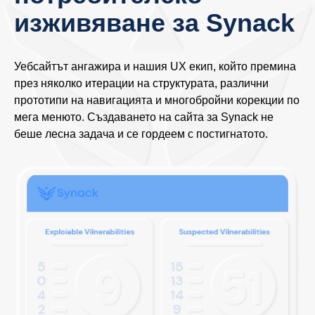
изживяване за Synack
Уебсайтът ангажира и нашия UX екип, който премина
през няколко итерации на структурата, различни
прототипи на навигацията и многобройни корекции по
мега менюто. Създаването на сайта за Synack не
беше лесна задача и се гордеем с постигнатото.