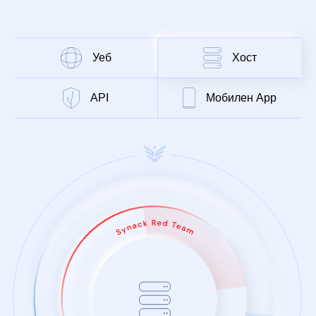
Уеб
Хост
API
Мобилен App