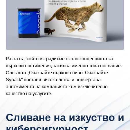
Разказът, който изградихме около концепцията за
върхови постижения, засилва именно това послание.
Слоганът „Очаквайте върхово ниво. Очаквайте
Synack“ поставя висока летва и подчертава
ангажимента на компанията към изключително
качество на услугите.
Сливане на изкуство и
киберсигурност