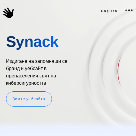
English
Synack
Издигане на запомнящи се
бранд и уебсайт в
пренаселения свят на
киберсигурността
Вижте уебсайта