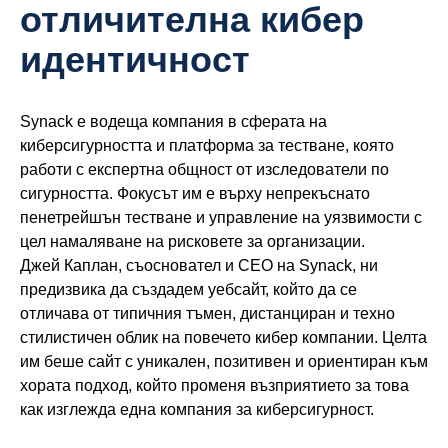
отличителна кибер
идентичност
Synack е водеща компания в сферата на
киберсигурността и платформа за тестване, която
работи с експертна общност от изследователи по
сигурността. Фокусът им е върху непрекъснато
пенетрейшън тестване и управление на уязвимости с
цел намаляване на рисковете за организации.
Джей Каплан, съосновател и CEO на Synack, ни
предизвика да създадем уебсайт, който да се
отличава от типичния тъмен, дистанциран и техно
стилистичен облик на повечето кибер компании. Целта
им беше сайт с уникален, позитивен и ориентиран към
хората подход, който променя възприятието за това
как изглежда една компания за киберсигурност.