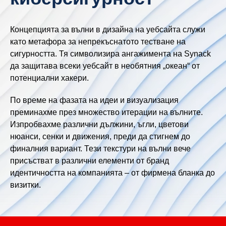
Концепцията за вълни в дизайна на уебсайта служи
като метафора за непрекъснатото тестване на
сигурността. Тя символизира ангажимента на Synack
да защитава всеки уебсайт в необятния „океан“ от
потенциални хакери.
По време на фазата на идеи и визуализация
преминахме през множество итерации на вълните.
Изпробвахме различни дължини, ъгли, цветови
нюанси, сенки и движения, преди да стигнем до
финалния вариант. Тези текстури на вълни вече
присъстват в различни елементи от бранд
идентичността на компанията – от фирмена бланка до
визитки.