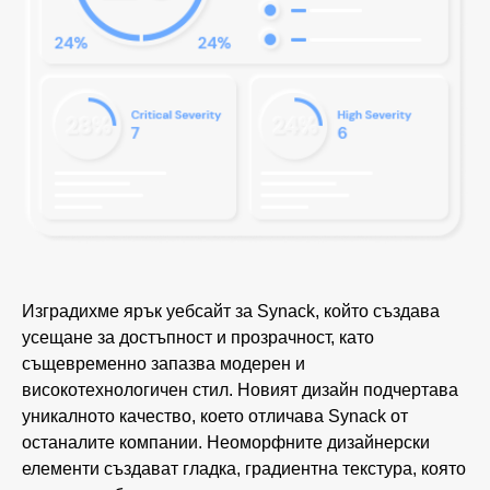
Изградихме ярък уебсайт за Synack, който създава
усещане за достъпност и прозрачност, като
същевременно запазва модерен и
високотехнологичен стил. Новият дизайн подчертава
уникалното качество, което отличава Synack от
останалите компании. Неоморфните дизайнерски
елементи създават гладка, градиентна текстура, която