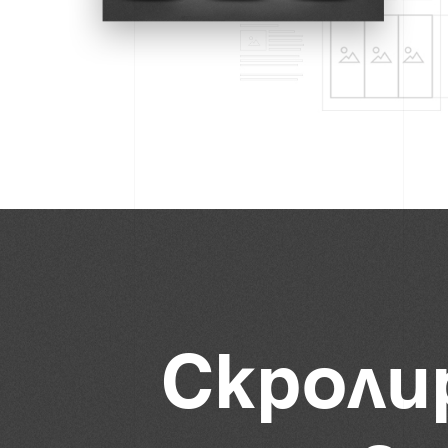
С
к
р
о
л
и