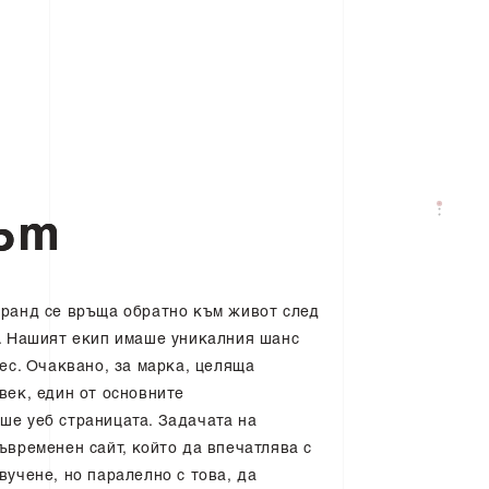
Свържете се с нас
ъ
т
бранд се връща обратно към живот след
е. Нашият екип имаше уникалния шанс
цес. Очаквано, за марка, целяща
век, един от основните
ше уеб страницата. Задачата на
ъвременен сайт, който да впечатлява с
вучене, но паралелно с това, да