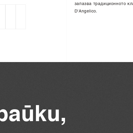
запазва традиционното кл
D'Angelico.
р
а
й
к
и
,