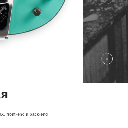
л
я
UX, front-end и back-end