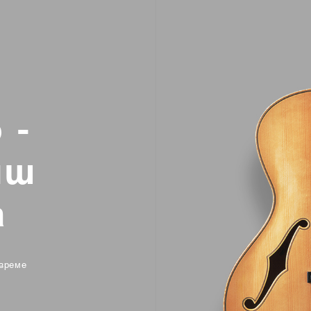
o
-
и
ш
а
 време