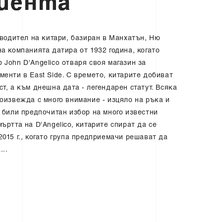
и
е
н
т
а
изводител на китари, базиран в Манхатън, Ню
на компанията датира от 1932 година, когато
 John D'Angelico отваря своя магазин за
менти в East Side. С времето, китарите добиват
т, а към днешна дата - легендарен статут. Всяка
роизвежда с много внимание - изцяло на ръка и
а били предпочитан избор на много известни
ъртта на D'Angelico, китарите спират да се
2015 г., когато група предприемачи решават да
...