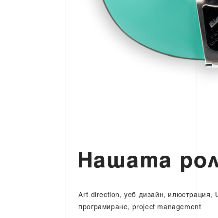
Н
а
ш
а
т
а
р
о
Art direction, уеб дизайн, илюстрация, 
програмиране, project management