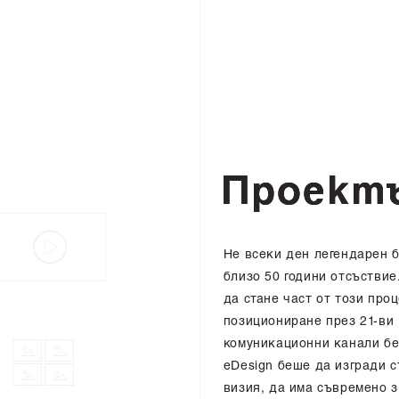
П
р
о
е
к
т
Не всеки ден легендарен 
близо 50 години отсъстви
да стане част от този про
позициониране през 21-ви 
комуникационни канали бе
eDesign беше да изгради с
визия, да има съвремено з