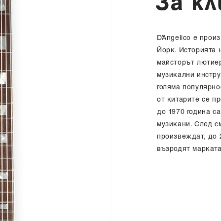
З
а
к
л
D’Angelico е про
Йорк. Историята 
майсторът лютиер
музикални инстру
голяма популярнос
от китарите се п
до 1970 година с
музикани. След см
произвеждат, до 
възродят марката