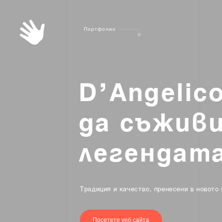
П
о
р
т
ф
о
л
и
о
D
’
A
n
g
e
l
i
c
д
а
с
ъ
ж
и
в
л
е
г
е
н
д
а
т
Традиция и качество, пренесени в новото
Посетете уеб сайта