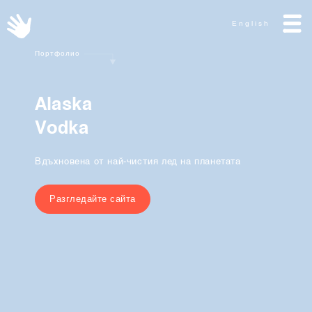
English
Портфолио
A
l
a
s
k
a
V
o
d
k
a
Вдъхновена от най-чистия лед на планетата
Разгледайте сайта