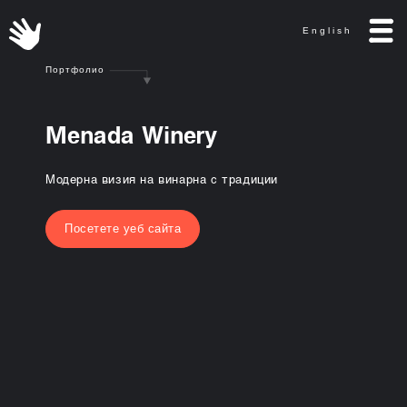
English
Портфолио
M
e
n
a
d
a
W
i
n
e
r
y
Модерна визия на винарна с традиции
Посетете уеб сайта