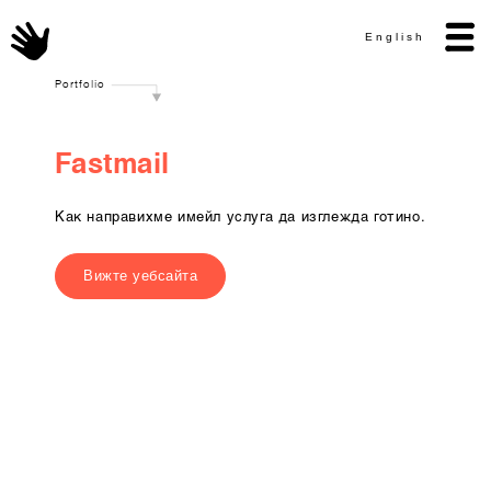
English
Portfolio
F
a
s
t
m
a
i
l
Как направихме имейл услуга да изглежда готино.
Вижте уебсайта