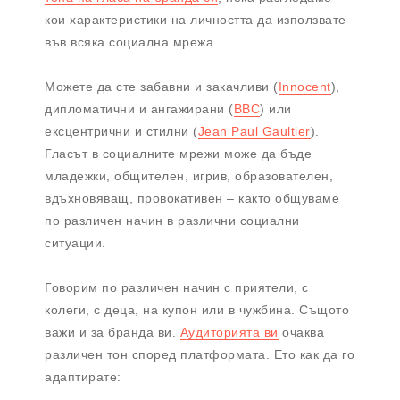
кои характеристики на личността да използвате
във всяка социална мрежа.
Можете да сте забавни и закачливи (
Innocent
),
дипломатични и ангажирани (
BBC
) или
ексцентрични и стилни (
Jean Paul Gaultier
).
Гласът в социалните мрежи може да бъде
младежки, общителен, игрив, образователен,
вдъхновяващ, провокативен – както общуваме
по различен начин в различни социални
ситуации.
Говорим по различен начин с приятели, с
колеги, с деца, на купон или в чужбина. Същото
важи и за бранда ви.
Аудиторията ви
очаква
различен тон според платформата. Ето как да го
адаптирате: