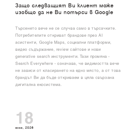
Защо следващият Ви клиент може
изобщо да не Ви потърси в Google
Търсенето вече не се случва само в търсачките.
Потребителите откриват брандове през AI
асистенти, Google Maps, социални платформи,
видео съдържание, review сайтове и нови
generative search инструменти. Тази промяна -
Search Everywhere - означава, че видимостта вече
не зависи от класирането на едно място, а от това
брандът Ви да бъде откриваем в цяла свързана
дигитална екосистема.
18
юни, 2026