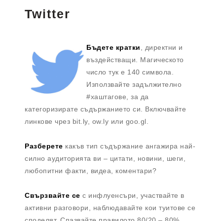
Twitter
Бъдете кратки
, директни и
въздействащи. Магическото
число тук е 140 символа.
Използвайте задължително
#хаштагове, за да
категоризирате съдържанието си. Включвайте
линкове чрез bit.ly, ow.ly или goo.gl.
Разберете
какъв тип съдържание ангажира най-
силно аудиторията ви – цитати, новини, шеги,
любопитни факти, видеа, коментари?
Свързвайте се
с инфлуенсъри, участвайте в
активни разговори, наблюдавайте кои туитове се
споделят. Спазвайте правилото 80/20 – 80%