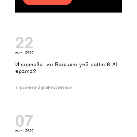
22
юли, 2026
Изоставa ли Вашият уеб сайт в AI
ерата?
ai-powered-digital-experience
07
юли, 2026