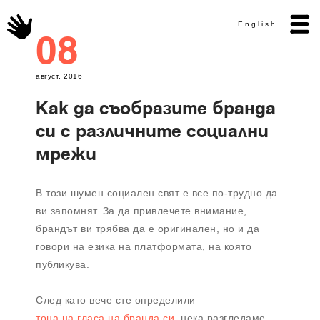
English
08
август, 2016
Как да съобразите бранда
си с различните социални
мрежи
В този шумен социален свят е все по-трудно да
ви запомнят. За да привлечете внимание,
брандът ви трябва да е оригинален, но и да
говори на езика на платформата, на която
публикува.
След като вече сте определили
тона на гласа на бранда си
, нека разгледаме