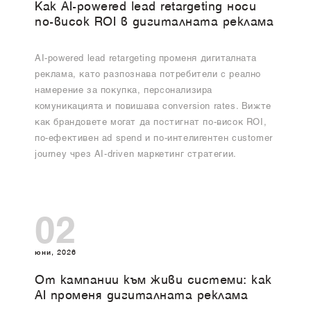
Как AI-powered lead retargeting носи
по-висок ROI в дигиталната реклама
AI-powered lead retargeting променя дигиталната
реклама, като разпознава потребители с реално
намерение за покупка, персонализира
комуникацията и повишава conversion rates. Вижте
как брандовете могат да постигнат по-висок ROI,
по-ефективен ad spend и по-интелигентен customer
journey чрез AI-driven маркетинг стратегии.
02
юни, 2026
От кампании към живи системи: как
AI променя дигиталната реклама