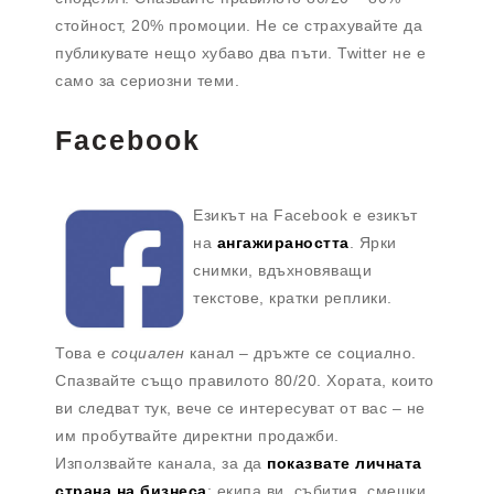
стойност, 20% промоции. Не се страхувайте да
публикувате нещо хубаво два пъти. Twitter не е
само за сериозни теми.
Facebook
Езикът на Facebook е езикът
на
ангажираността
. Ярки
снимки, вдъхновяващи
текстове, кратки реплики.
Това е
социален
канал – дръжте се социално.
Спазвайте също правилото 80/20. Хората, които
ви следват тук, вече се интересуват от вас – не
им пробутвайте директни продажби.
Използвайте канала, за да
показвате личната
страна на бизнеса
: екипа ви, събития, смешки,