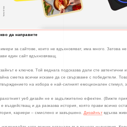
кво да направите
имери за сайтове, които не вдъхновяват, има много. Затова н
ави един сайт вдъхновяващ.
зайнът е ключов. Той веднага подсказва дали сте автентични и
айна сметка всички искаме да се свързваме с победители. Това
твърждението на избора е най-силният емоционален стимул, за
рахотният уеб дизайн не е задължително ефектен. (Вижте прим
 е въздействащ и да разказва история, която прави всичко оста
тория, кариери – смислено и завършено.
Дизайнът
вдъхва жив
 изглеждайте като всички останали във вашата индустрия. Ко