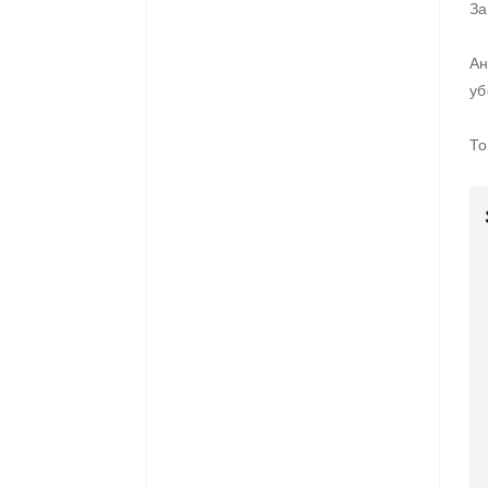
За
Ан
уб
То