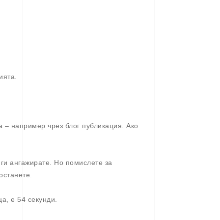
ията.
а – например чрез блог публикация. Ако
 ги ангажирате. Но помислете за
останете.
а, е 54 секунди.