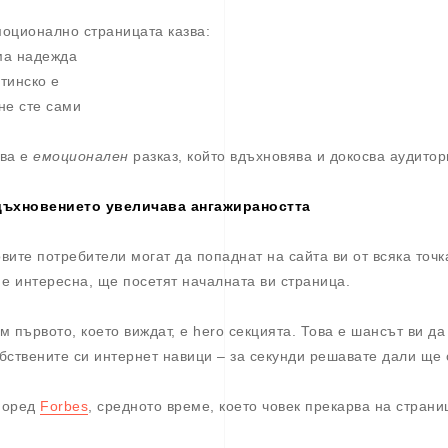
оционално страницата казва:
а надежда
тинско е
не сте сами
ва е
емоционален
разказ, който вдъхновява и докосва аудитор
ъхновението увеличава ангажираността
вите потребители могат да попаднат на сайта ви от всяка точк
 е интересна, ще посетят началната ви страница.
м първото, което виждат, е hero секцията. Това е шансът ви да
бствените си интернет навици – за секунди решавате дали ще 
поред
Forbes
, средното време, което човек прекарва на страниц