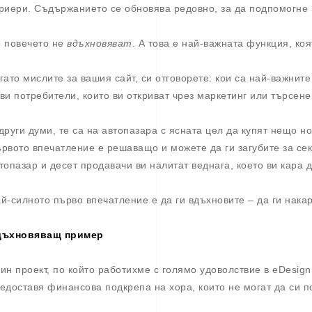
риери. Съдържанието се обновява редовно, за да подпомогне
 повечето не
вдъхновяват
. А това е най-важната функция, ко
гато мислите за вашия сайт, си отговорете: кои са най-важните
ви потребители, които ви откриват чрез маркетинг или търсене
други думи, те са на автопазара с ясната цел да купят нещо н
рвото впечатление е решаващо и можете да ги загубите за сек
топазар и десет продавачи ви налитат веднага, което ви кара д
й-силното първо впечатление е да ги вдъхновите – да ги накар
дъхновяващ пример
ин проект, по който работихме с голямо удоволствие в eDesign
едоставя финансова подкрепа на хора, които не могат да си п