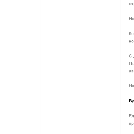
ка
Но
Ко
но
С 
Пъ
ав
На
В
Ед
пр