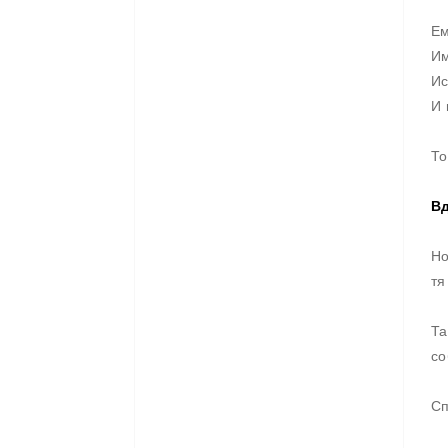
Ем
Им
Ис
И 
То
Вд
Но
тя
Та
со
С