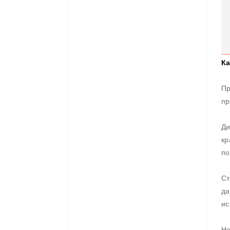
Ка
Пр
пр
Ди
кр
по
Ст
да
ис
Не