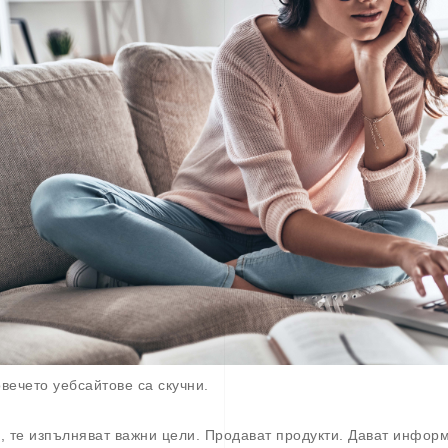
вечето уебсайтове са скучни.
, те изпълняват важни цели. Продават продукти. Дават информ