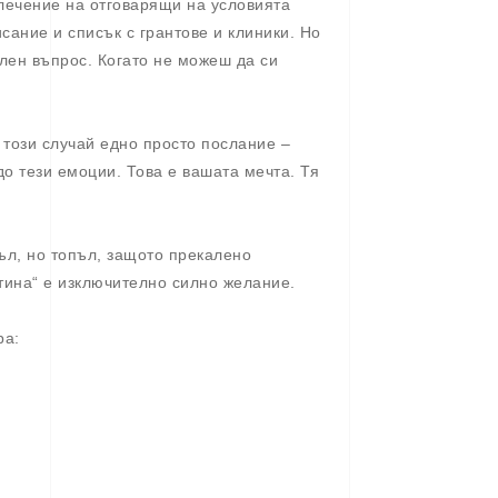
 лечение на отговарящи на условията
исание и списък с грантове и клиники. Но
лен въпрос. Когато не можеш да си
 този случай едно просто послание –
до тези емоции. Това е вашата мечта. Тя
ъл, но топъл, защото прекалено
тина“ е изключително силно желание.
ра: