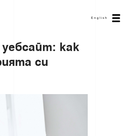
English
у
е
б
с
а
й
т
:
к
а
к
р
и
я
т
а
с
и