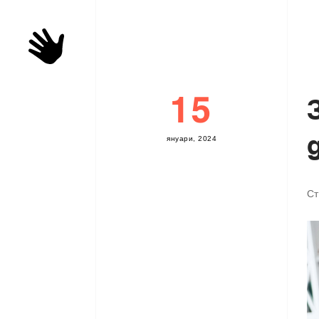
15
я
н
у
а
р
и
,
2
0
2
4
Ст