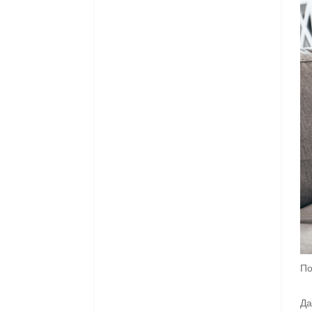
По
Да