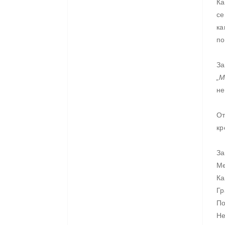
Ка
се
ка
по
За
„М
не
От
кр
За
Ме
Ка
Гр
По
Не