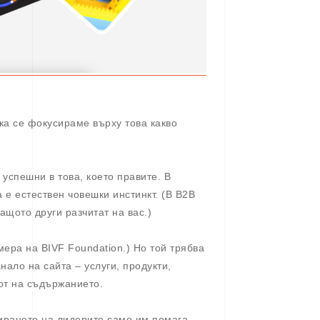
ека се фокусираме върху това какво
 успешни в това, което правите. В
 е естествен човешки инстинкт. (В B2B
щото други разчитат на вас.)
ера на BIVF Foundation.) Но той трябва
нало на сайта – услуги, продукти,
от на съдържанието.
пирането на лидерите само им помага –