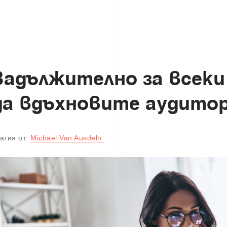
З
а
д
ъ
л
ж
и
т
е
л
н
о
з
а
в
с
е
к
и
д
а
в
д
ъ
х
н
о
в
и
т
е
а
у
д
и
т
о
атия от:
Michael Van Ausdeln