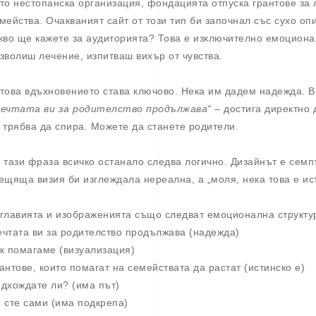
то нестопанска организация, фондацията отпуска грантове за
мейства. Очакваният сайт от този тип би започнал със сухо оп
кво ще кажете за аудиторията? Това е изключително емоциона
зволиш лечение, изпитваш вихър от чувства.
това вдъхновението става ключово. Нека им дадем надежда. В
ечтата ви за родителство продължава“
– достига директно 
 трябва да спира. Можете да станете родители.
 тази фраза всичко останало следва логично. Дизайнът е семп
ещяща визия би изглеждала нереална, а „моля, нека това е ис
главията и изображенията също следват емоционална структу
чтата ви за родителство продължава (надежда)
к помагаме (визуализация)
антове, които помагат на семействата да растат (истинско е)
дхождате ли? (има път)
 сте сами (има подкрепа)