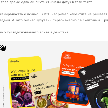
 това време едва ли бихте стигнали дотук в този текст.
гажираността е всичко. В B2B например клиентите не решават 
едени. А като бизнес купувачи първоначално са скептични. Тря
чно тук вдъхновението влиза в действие.