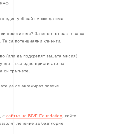
 SEO.
ято един уеб сайт може да има.
 ви посетители? За много от вас това са
. Те са потенциални клиенти.
ово (или да подкрепят вашата мисия).
унди – все едно пристигате на
а си тръгнете.
ате да се ангажират повече.
, е
сайтът на BIVF Foundation
, който
озволят лечение за безплодие.