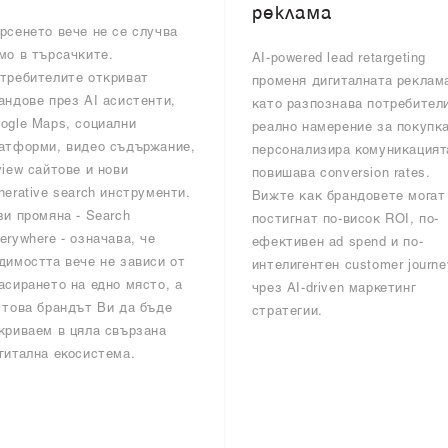
реклама
рсенето вече не се случва
мо в търсачките.
AI-powered lead retargeting
требителите откриват
променя дигиталната реклам
андове през AI асистенти,
като разпознава потребител
ogle Maps, социални
реално намерение за покупка
атформи, видео съдържание,
персонализира комуникацият
view сайтове и нови
повишава conversion rates.
nerative search инструменти.
Вижте как брандовете могат
зи промяна - Search
постигнат по-висок ROI, по-
erywhere - означава, че
ефективен ad spend и по-
димостта вече не зависи от
интелигентен customer journe
асирането на едно място, а
чрез AI-driven маркетинг
 това брандът Ви да бъде
стратегии.
криваем в цяла свързана
гитална екосистема.