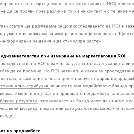
мерването на възвръщаемостта на инвестициите (ROI) невинаг
же да се прояви през различни точки на контакт и с течение н
тази статия ще разгледаме защо проследяването на ROI е важ
струменти използваме за измерване на ефективността. Ще отк
-информирани решения и да стимулира растеж.
едизвикателства при измерване на маркетинговия ROI
оследяването на ROI е важно, за да знаете дали усилията ви н
ябва да се промени. Но ROI невинаги е лесен за проследяване
 контакт, а кампаниите често целят повече от директни продаж
лтиканална атрибуция:
клиентите взаимодействат с бранда пр
клама, имейл и др.). Как да припишете продажбата на правил
бавени резултати:
изграждането на бранд може да отнеме мес
чествени метрики:
показатели като
разпознаваемост
или
лоя
иходи.
ст на продажбите