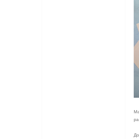
Ма
ра
До