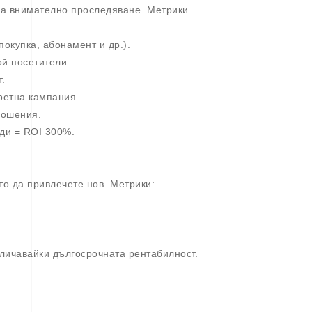
ква внимателно проследяване. Метрики
окупка, абонамент и др.).
й посетители.
.
ретна кампания.
ношения.
оди = ROI 300%.
то да привлечете нов. Метрики:
личавайки дългосрочната рентабилност.