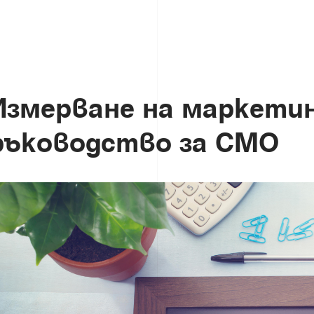
И
з
м
е
р
в
а
н
е
н
а
м
а
р
к
е
т
и
р
ъ
к
о
в
о
д
с
т
в
о
з
а
C
M
O