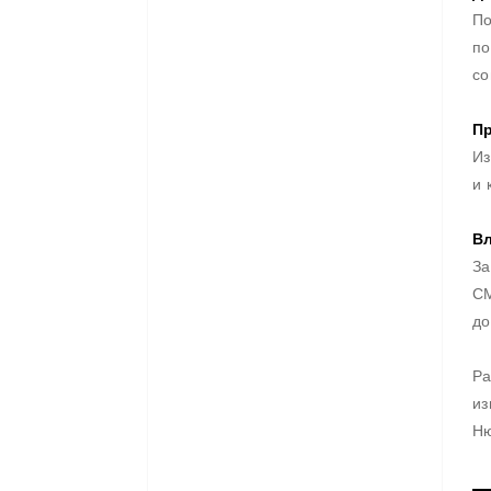
По
по
со
Пр
Из
и 
Вл
За
CM
до
Ра
из
Ню