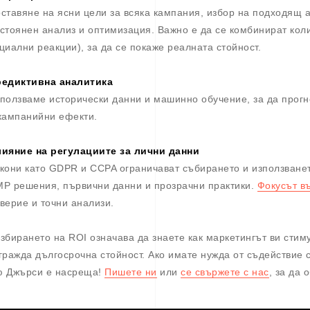
ставяне на ясни цели за всяка кампания, избор на подходящ а
стоянен анализ и оптимизация. Важно е да се комбинират коли
циални реакции), за да се покаже реалната стойност.
едиктивна аналитика
ползваме исторически данни и машинно обучение, за да прог
кампанийни ефекти.
ияние на регулациите за лични данни
кони като GDPR и CCPA ограничават събирането и използванет
P решения, първични данни и прозрачни практики.
Фокусът въ
верие и точни анализи.
збирането на ROI означава да знаете как маркетингът ви стим
гражда дългосрочна стойност. Ако имате нужда от съдействие 
 Джърси е насреща!
Пишете ни
или
се свържете с нас
, за да