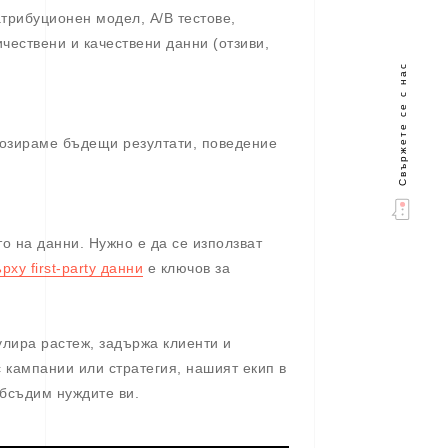
трибуционен модел, A/B тестове,
чествени и качествени данни (отзиви,
Свържете се с нас
нозираме бъдещи резултати, поведение
о на данни. Нужно е да се използват
рху first-party данни
е ключов за
улира растеж, задържа клиенти и
с кампании или стратегия, нашият екип в
 обсъдим нуждите ви.