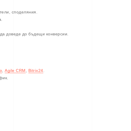
тели, споделяния.
а.
 да доведе до бъдещи конверсии.
o
,
Agile CRM
,
Bitrix24
.
фик.