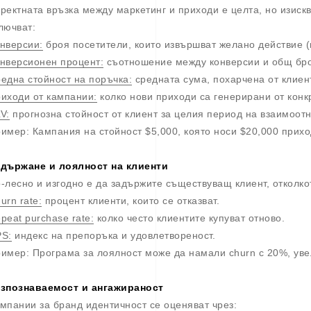
ректната връзка между маркетинг и приходи е целта, но изис
лючват:
нверсии:
броя посетители, които извършват желано действие (п
нверсионен процент:
съотношение между конверсии и общ бро
една стойност на поръчка:
средната сума, похарчена от клиент
иходи от кампании:
колко нови приходи са генерирани от конк
V:
прогнозна стойност от клиент за целия период на взаимоот
имер: Кампания на стойност $5,000, която носи $20,000 прих
държане и лоялност на клиенти
-лесно и изгодно е да задържите съществуващ клиент, отколко
urn rate:
процент клиенти, които се отказват.
peat purchase rate:
колко често клиентите купуват отново.
S:
индекс на препоръка и удовлетвореност.
имер: Програма за лоялност може да намали churn с 20%, уве
зпознаваемост и ангажираност
мпании за бранд идентичност се оценяват чрез: