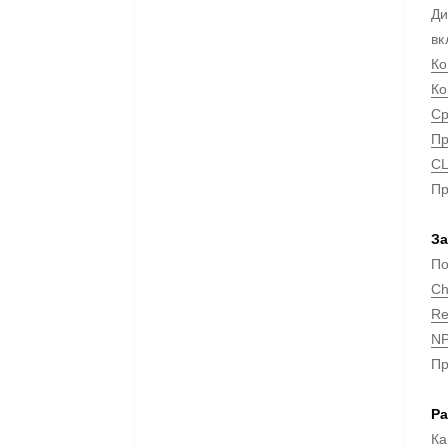
Ди
вк
Ко
Ко
Ср
Пр
CL
Пр
За
По
Ch
Re
NP
Пр
Ра
Ка