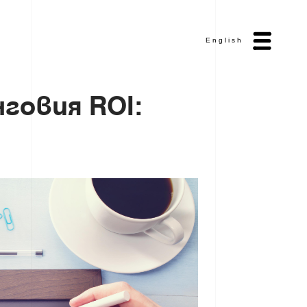
English
н
г
о
в
и
я
R
O
I
: