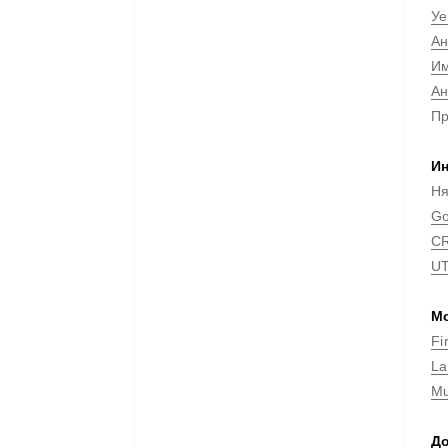
Уе
Ан
Им
Ан
Пр
Ин
Ня
Go
CR
UT
Мо
Fi
La
Mu
До