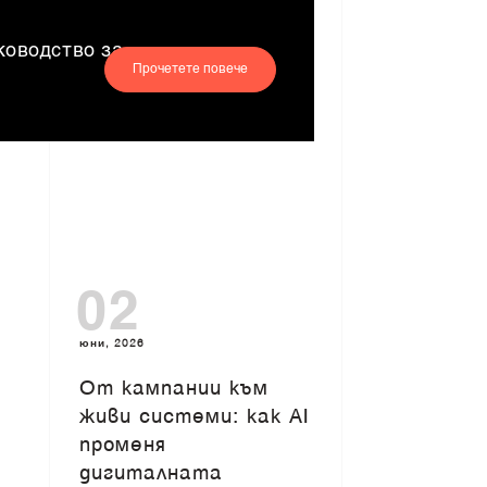
ководство за
Прочетете повече
02
юни, 2026
От кампании към
живи системи: как AI
променя
дигиталната