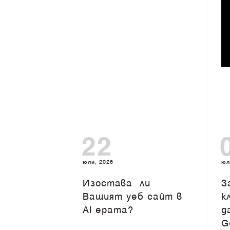
22
юли, 2026
юл
Изоставa ли
З
Вашият уеб сайт в
к
AI ерата?
д
G