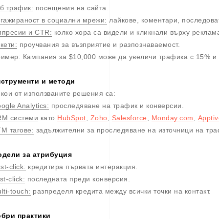
б трафик:
посещения на сайта.
гажираност в социални мрежи:
лайкове, коментари, последова
пресии и CTR:
колко хора са видели и кликнали върху реклам
кети:
проучвания за възприятие и разпознаваемост.
имер: Кампания за $10,000 може да увеличи трафика с 15% и
струменти и методи
кои от използваните решения са:
ogle Analytics:
проследяване на трафик и конверсии.
M системи
като
HubSpot
,
Zoho
,
Salesforce
,
Monday.com
,
Apptiv
M тагове:
задължителни за проследяване на източници на тра
дели за атрибуция
rst-click:
кредитира първата интеракция.
st-click:
последната преди конверсия.
lti-touch:
разпределя кредита между всички точки на контакт.
бри практики