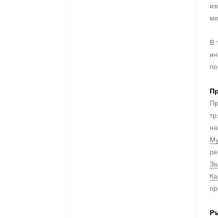
из
мо
В 
ин
по
Пр
Пр
тр
на
Му
ре
За
Ка
пр
Ръ