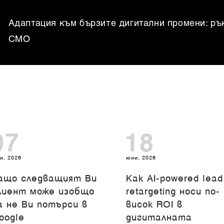
Адаптация към бързите дигитални промени: ръ
CMO
07
18
и, 2026
юни, 2026
ащо следващият Ви
Как AI-powered lead
лиент може изобщо
retargeting носи по-
а не Ви потърси в
висок ROI в
oogle
дигиталната