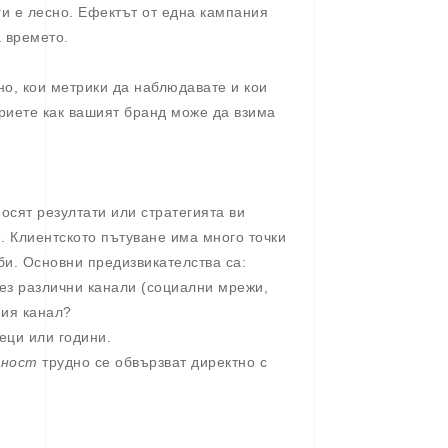
и е лесно. Ефектът от една кампания
а времето.
но, кои метрики да наблюдавате и кои
риете как вашият бранд може да взима
осят резултати или стратегията ви
. Клиентското пътуване има много точки
би. Основни предизвикателства са:
ез различни канали (социални мрежи,
ния канал?
еци или години.
лност
трудно се обвързват директно с