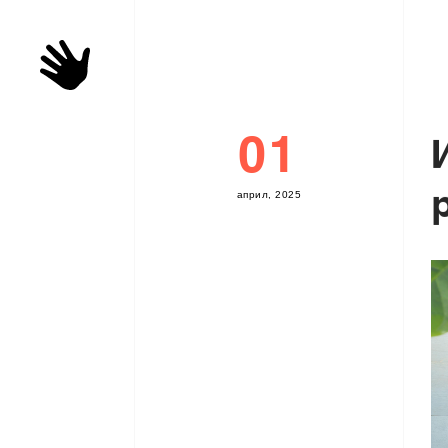
01
а
п
р
и
л
,
2
0
2
5