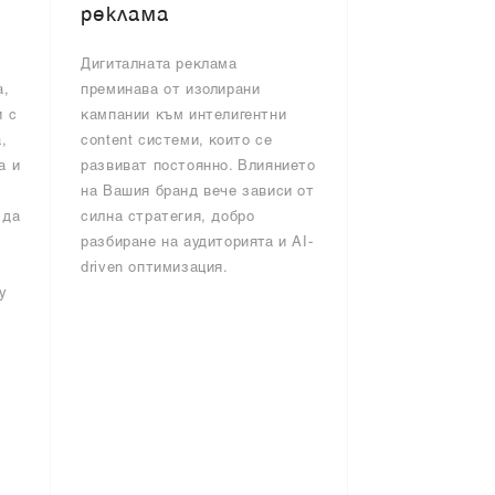
реклама
Дигиталната реклама
а,
преминава от изолирани
и с
кампании към интелигентни
,
content системи, които се
а и
развиват постоянно. Влиянието
на Вашия бранд вече зависи от
 да
силна стратегия, добро
разбиране на аудиторията и AI-
driven оптимизация.
y