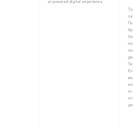
ai-powered-digital-experience
Тъ
са
По
бр
Go
пл
re
ge
Та
Ev
ви
кл
от
от
ди