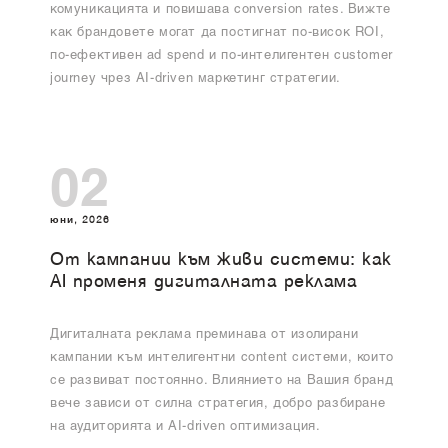
комуникацията и повишава conversion rates. Вижте
как брандовете могат да постигнат по-висок ROI,
по-ефективен ad spend и по-интелигентен customer
journey чрез AI-driven маркетинг стратегии.
02
юни, 2026
От кампании към живи системи: как
AI променя дигиталната реклама
Дигиталната реклама преминава от изолирани
кампании към интелигентни content системи, които
се развиват постоянно. Влиянието на Вашия бранд
вече зависи от силна стратегия, добро разбиране
на аудиторията и AI-driven оптимизация.