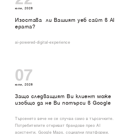
22
юли, 2026
Изоставa ли Вашият уеб сайт в AI
ерата?
ai-powered-digital-experience
07
юли, 2026
Защо следващият Ви клиент може
изобщо да не Ви потърси в Google
Търсенето вече не се случва само в търсачките.
Потребителите откриват брандове през AI
асистенти, Google Maps, социални платформи,