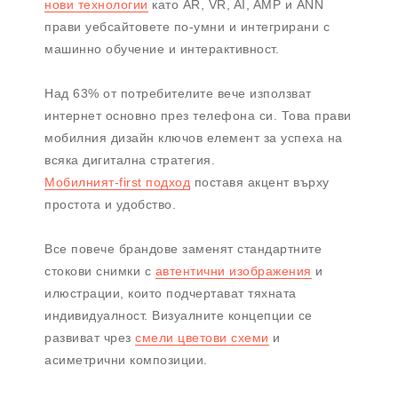
нови технологии
като AR, VR, AI, AMP и ANN
прави уебсайтовете по-умни и интегрирани с
машинно обучение и интерактивност.
Над 63% от потребителите вече използват
интернет основно през телефона си. Това прави
мобилния дизайн ключов елемент за успеха на
всяка дигитална стратегия.
Мобилният-first подход
поставя акцент върху
простота и удобство.
Все повече брандове заменят стандартните
стокови снимки с
автентични изображения
и
илюстрации, които подчертават тяхната
индивидуалност. Визуалните концепции се
развиват чрез
смели цветови схеми
и
асиметрични композиции.