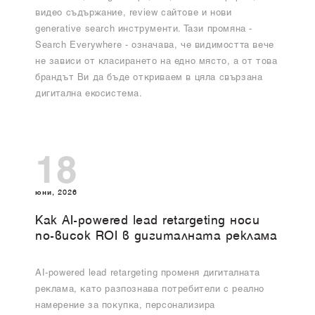
видео съдържание, review сайтове и нови
generative search инструменти. Тази промяна -
Search Everywhere - означава, че видимостта вече
не зависи от класирането на едно място, а от това
брандът Ви да бъде откриваем в цяла свързана
дигитална екосистема.
18
юни, 2026
Как AI-powered lead retargeting носи
по-висок ROI в дигиталната реклама
AI-powered lead retargeting променя дигиталната
реклама, като разпознава потребители с реално
намерение за покупка, персонализира