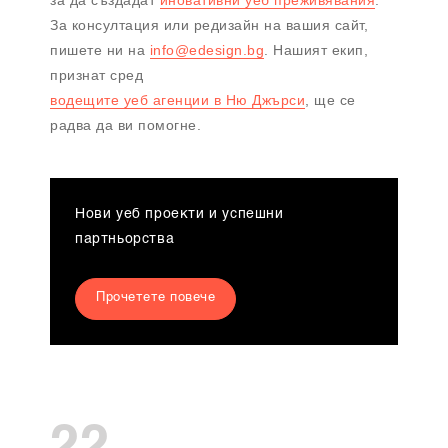
за да създадат
иновативни уеб преживявания
.
За консултация или редизайн на вашия сайт,
пишете ни на
info@edesign.bg
. Нашият екип,
признат сред
водещите уеб агенции в Ню Джърси
, ще се
радвa да ви помогне.
Нови уеб проекти и успешни
партньорства
Прочетете повече