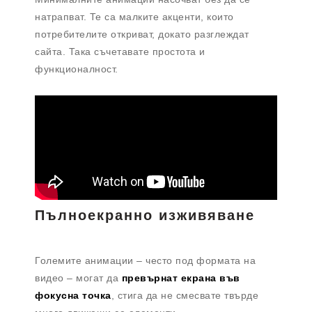
натрапват. Те са малките акценти, които
потребителите откриват, докато разглеждат
сайта. Така съчетавате простота и
функционалност.
Пълноекранно изживяване
Големите анимации – често под формата на
видео – могат да
превърнат екрана във
фокусна точка
, стига да не смесвате твърде