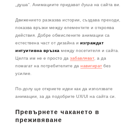
„душа“. Анимациите придават
душа
на сайта ви.
Движението разказва истории, създава преходи,
показва връзки между елементите и откроява
действия. Добре обмислените анимации са
естествена част от дизайна и
изграждат
интуитивна връзка
между посетителя и сайта.
Целта им не е просто да
забавляват
, а да
помагат на потребителите да
навигират
без
усилие.
По-долу ще откриете идеи как да използвате
анимации, за да подобрите UX/UI на сайта си.
Превърнете чакането в
преживяване