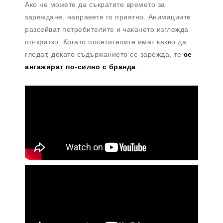
Ако не можете да съкратите времето за
зареждане, направете го приятно. Анимациите
разсейват потребителите и чакането изглежда
по-кратко. Когато посетителите имат какво да
гледат, докато съдържанието се зарежда, те
се
ангажират по-силно с бранда
.