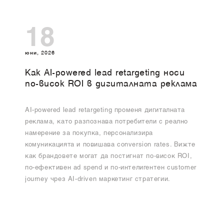
18
юни, 2026
Как AI-powered lead retargeting носи
по-висок ROI в дигиталната реклама
AI-powered lead retargeting променя дигиталната
реклама, като разпознава потребители с реално
намерение за покупка, персонализира
комуникацията и повишава conversion rates. Вижте
как брандовете могат да постигнат по-висок ROI,
по-ефективен ad spend и по-интелигентен customer
journey чрез AI-driven маркетинг стратегии.