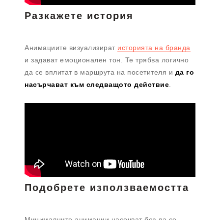
Разкажете история
Анимациите визуализират
историята на бранда
и задават емоционален тон. Те трябва логично
да се вплитат в маршрута на посетителя и
да го
насърчават към следващото действие
.
Подобрете използваемостта
Минималните анимации насочват без да се