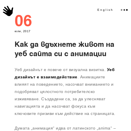
English
06
юли, 2017
Как да вдъхнете живот на
уеб сайта си с анимации
Уеб дизайнът е повече от визуална визитка.
Уеб
дизайнът е взаимодействие
. Анимациите
влияят на поведението, насочват вниманието и
подобряват цялостното потребителско
изживяване. Създадени са, за да улесняват
навигацията и да насочват фокуса към
ключовите призиви към действие на страницата.
Думата „анимация“ идва от латинското „anima“ –