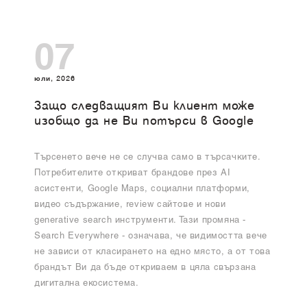
07
юли, 2026
Защо следващият Ви клиент може
изобщо да не Ви потърси в Google
Търсенето вече не се случва само в търсачките.
Потребителите откриват брандове през AI
асистенти, Google Maps, социални платформи,
видео съдържание, review сайтове и нови
generative search инструменти. Тази промяна -
Search Everywhere - означава, че видимостта вече
не зависи от класирането на едно място, а от това
брандът Ви да бъде откриваем в цяла свързана
дигитална екосистема.