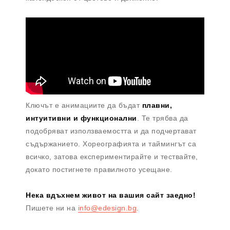
Ключът е анимациите да бъдат
плавни,
интуитивни и функционални
. Те трябва да
подобряват използваемостта и да подчертават
съдържанието. Хореографията и таймингът са
всичко, затова експериментирайте и тествайте,
докато постигнете правилното усещане.
Нека вдъхнем живот на вашия сайт заедно!
Пишете ни на
info@edesign.bg
.