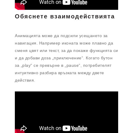
Обяснете взаимодействията
Анимацията може да подсили усещането за
навигация. Например иконата може плавно да
сменя цвят или текст, за да покаже функцията си
и да добави доза „приключение“. Когато бутон
за „play“ се превърне в „pause“, потребителят
интуитивно разбира връзката между двете
действия.