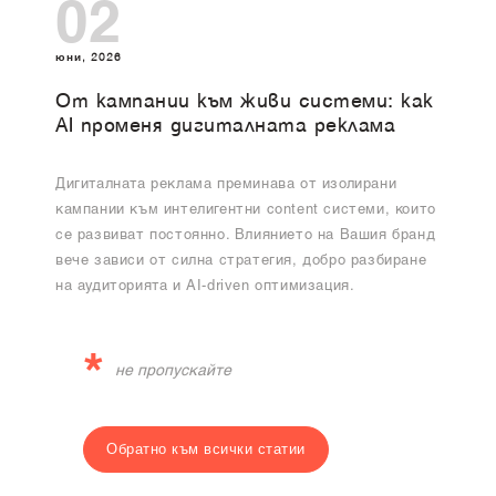
02
юни, 2026
От кампании към живи системи: как
AI променя дигиталната реклама
Дигиталната реклама преминава от изолирани
кампании към интелигентни content системи, които
се развиват постоянно. Влиянието на Вашия бранд
вече зависи от силна стратегия, добро разбиране
на аудиторията и AI-driven оптимизация.
*
не пропускайте
Обратно към всички статии