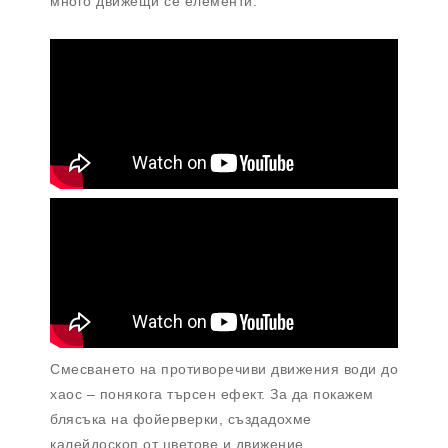
много движещи се елементи.
Смесването на противоречиви движения води до
хаос – понякога търсен ефект. За да покажем
блясъка на фойерверки, създадохме
калейдоскоп от цветове и движение.