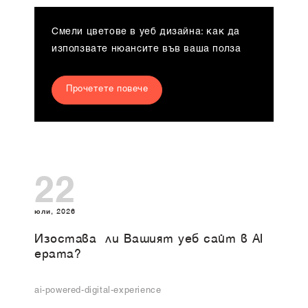
Смели цветове в уеб дизайна: как да
използвате нюансите във ваша полза
Прочетете повече
22
юли, 2026
Изоставa ли Вашият уеб сайт в AI
ерата?
ai-powered-digital-experience