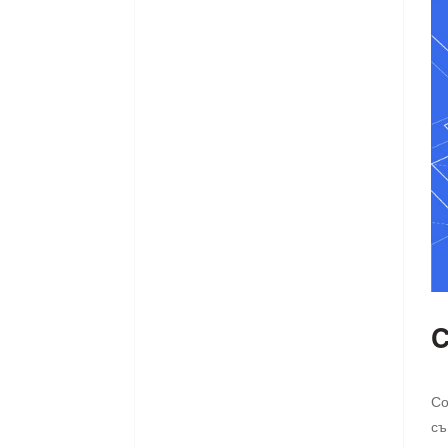
Со
съ