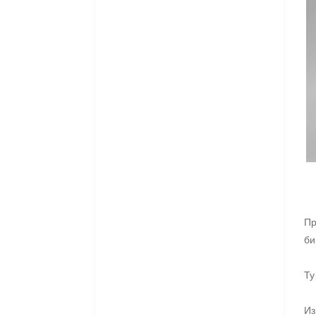
Пр
би
Ту
Из