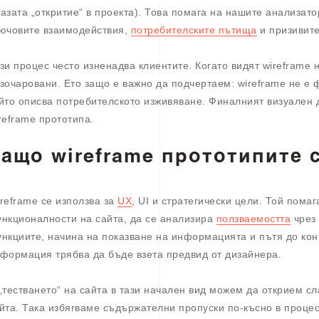
азата „откритие“ в проекта). Това помага на нашите анализат
ючовите взаимодействия,
потребителските пътища
и призивите
зи процес често изненадва клиентите. Когато видят wireframe н
зочаровани. Ето защо е важно да подчертаем: wireframe не е 
йто описва потребителското изживяване. Финалният визуален 
reframe прототипа.
ащо wireframe прототипите 
reframe се използва за
UX
, UI и стратегически цели. Той помаг
нкционалности на сайта, да се анализира
ползваемостта
чрез 
нкциите, начина на показване на информацията и пътя до кон
формация трябва да бъде взета предвид от дизайнера.
„тестването“ на сайта в тази начален вид можем да открием сл
йта. Така избягваме съдържателни пропуски по-късно в процес