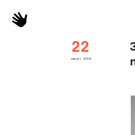
22
а
в
г
у
с
т
,
2
0
1
8