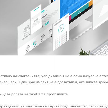
отивно на очакванията, уеб дизайнът не е само визуална есте
знес цели. Един красив сайт не е достатъчен, ако липсва доб
к идва ролята на wireframe прототипите.
граждането на wireframe се случва след множество сесии за 