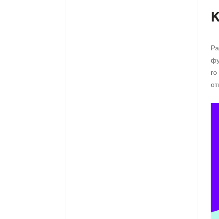
К
Ра
фу
го
от