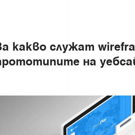
З
а
к
а
к
в
о
с
л
у
ж
а
т
w
i
r
e
f
r
п
р
о
т
о
т
и
п
и
т
е
н
а
у
е
б
с
а