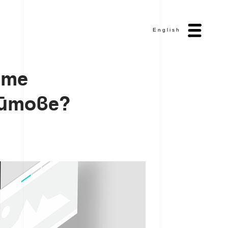
English
a
m
e
й
т
о
в
е
?