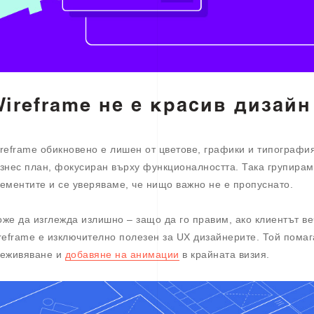
ireframe не е красив дизайн
reframe обикновено е лишен от цветове, графики и типография
знес план, фокусиран върху функционалността. Така групирам
ементите и се уверяваме, че нищо важно не е пропуснато.
же да изглежда излишно – защо да го правим, ако клиентът в
reframe е изключително полезен за UX дизайнерите. Той пома
еживяване и
добавяне на анимации
в крайната визия.