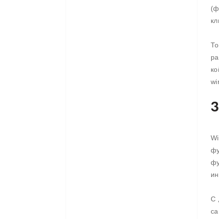
(ф
кл
То
ра
ко
wi
З
Wi
фу
фу
ин
С 
са