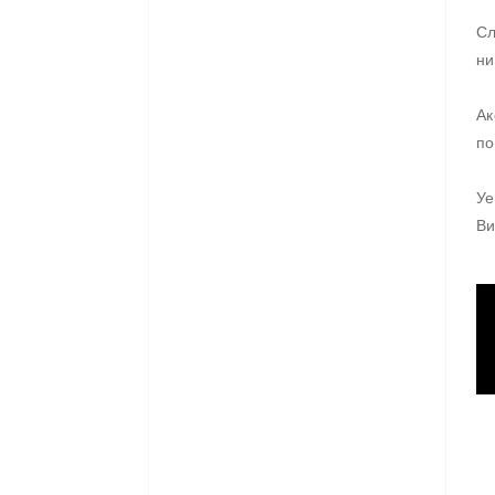
Сл
ни
Ак
по
Уе
В