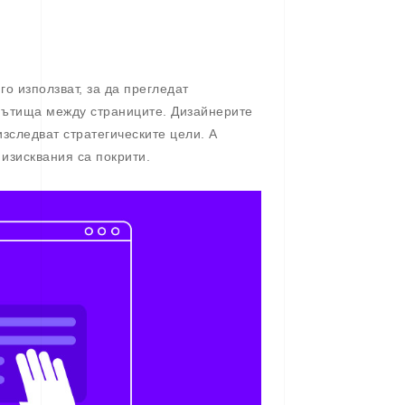
го използват, за да прегледат
пътища между страниците. Дизайнерите
изследват стратегическите цели. А
 изисквания са покрити.