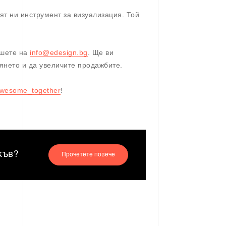
т ни инструмент за визуализация. Той
ишете на
info@edesign.bg
. Ще ви
янето и да увеличите продажбите.
wesome_together
!
къв?
Прочетете повече