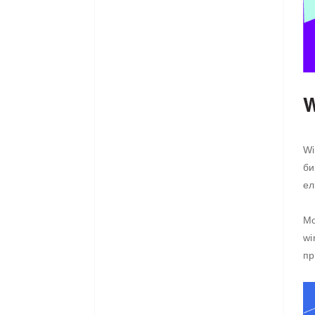
W
Wi
би
ел
Мо
wi
пр