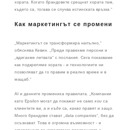
хората. Когато брандовете срещнат хората там,
където са, тогава се случва истинската връзка.“
Как маркетингът се промени
„Маркетингът се трансформира напълно,“
обяснява Кевин. „Преди правехме персони и
„вдигахме летвата“ с послания. Сега показваме
как подкрепяме хората - и технологиите ни
позволяват да го правим в реално време и в
мащаб.“
AI и данните промениха правилата. „Компании
като Epsilon могат да покажат не само
кои
са
клиентите ви, а и
къде
са,
какво
правят и
защо
.
Много брандове стават „data companies“, без да
осъзнават. Това е огромна възможност - и