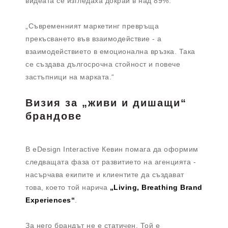
видеата се изгледаха докрай в над 89%.“
„Съвременният маркетинг превръща
прекъсването във взаимодействие - а
взаимодействието в емоционална връзка. Така
се създава дългосрочна стойност и повече
застъпници на марката.“
Визия за „живи и дишащи“
брандове
В eDesign Interactive Кевин помага да оформим
следващата фаза от развитието на агенцията -
насърчава екипите и клиентите да създават
това, което той нарича
„Living, Breathing Brand
Experiences“
.
За него брандът не е статичен. Той е