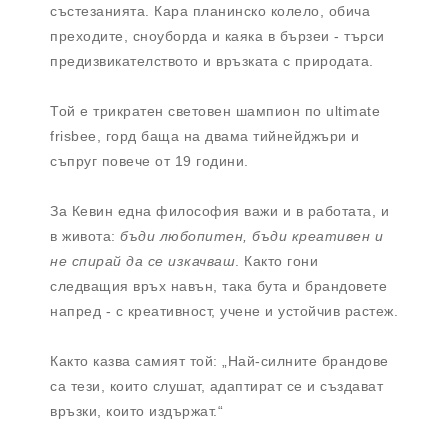
състезанията. Кара планинско колело, обича
преходите, сноуборда и каяка в бързеи - търси
предизвикателството и връзката с природата.
Той е трикратен световен шампион по ultimate
frisbee, горд баща на двама тийнейджъри и
съпруг повече от 19 години.
За Кевин една философия важи и в работата, и
в живота:
бъди любопитен, бъди креативен и
не спирай да се изкачваш
. Както гони
следващия връх навън, така бута и брандовете
напред - с креативност, учене и устойчив растеж.
Както казва самият той: „Най-силните брандове
са тези, които слушат, адаптират се и създават
връзки, които издържат.“