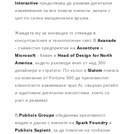
Interactive
продължава да развива дигитални
изживявания за все повече клиенти, винаги с
цел по-силна емоционална връзка.
Жаждата му за иновации го отвежда в
консултантския и технологичен свят. В
Avanade
- съвместно предприятие на
Accenture
и
Microsoft
- Кевин е
Head of Design for North
America
, където ръководи екип от над 300
дизайнери и стратеги. По-късно в
Slalom
помага
на компании от Fortune 500 да преосмислят
клиентското изживяване чрез AI, свързан ритейл
и адаптивни дигитални екосистеми, които се
учат и развиват.
В
Publicis Groupe
обединява креативност,
медия и данни с екипите на
Spark Foundry
и
Publicis Sapient
, за да помогне на глобални