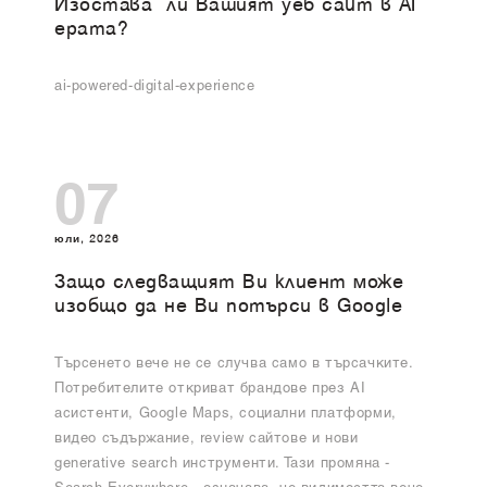
Изоставa ли Вашият уеб сайт в AI
ерата?
ai-powered-digital-experience
07
юли, 2026
Защо следващият Ви клиент може
изобщо да не Ви потърси в Google
Търсенето вече не се случва само в търсачките.
Потребителите откриват брандове през AI
асистенти, Google Maps, социални платформи,
видео съдържание, review сайтове и нови
generative search инструменти. Тази промяна -