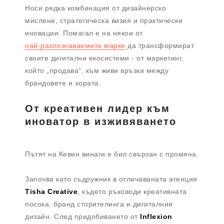
Носи рядка комбинация от дизайнерско
мислене, стратегическа визия и практически
иновации. Помагал е на някои от
най-разпознаваемите марки
да трансформират
своите дигитални екосистеми - от маркетинг,
който „продава“, към живи връзки между
брандовете и хората.
От креативен лидер към
иноватор в изживяването
Пътят на Кевин винаги е бил свързан с промяна.
Започва като съдружник в отличаваната агенция
Tisha Creative
, където ръководи креативната
посока, бранд сторителинга и дигиталния
дизайн. След придобиването от
Inflexion