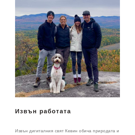
Извън работата
Извън дигиталния свят Кевин обича природата и