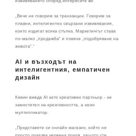
изживяването според интересите ви.“
„Вече не говорим за транзакции. Говорим за
плавни, интелигентно свързани изживявания,
които издигат всяка стъпка. Маркетингът става
по-малко „продажба“ и повече „подобряване на
живота“.“
AI и възходът на
интелигентния, емпатичен
дизайн
Кевин вижда AI като креативен партньор - не
заместител на креативността, а неин
мултипликатор.
„Представете си онлайн магазин, който не
просто показва червена рокля, защото сте