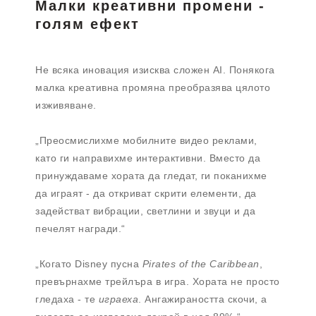
Малки креативни промени -
голям ефект
Не всяка иновация изисква сложен AI. Понякога
малка креативна промяна преобразява цялото
изживяване.
„Преосмислихме мобилните видео реклами,
като ги направихме интерактивни. Вместо да
принуждаваме хората да гледат, ги поканихме
да играят - да откриват скрити елементи, да
задействат вибрации, светлини и звуци и да
печелят награди.“
„Когато Disney пусна
Pirates of the Caribbean
,
превърнахме трейлъра в игра. Хората не просто
гледаха - те
играеха
. Ангажираността скочи, а