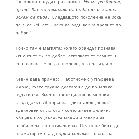
По-младите аудитории казват:
Не ме разбираш,
бранд. Как ми помагаш да бъда този, който
искам да бъда?
Следващото поколение не иска
да знае кой сте - иска да види как ги правите по-
добри.“
Точно там е магията: когато брандът познава
клиентите си по-добре, отколкото те самите, и
се появява не за да продава, а за да издига.
Кевин дава пример: „Работихме с утвърдена
марка, която трудно достигаше до по-млада
аудитория. Вместо традиционна кампания
създадохме AI персона - дигитален „човек“,
вдъхновен от логото - който живее онлайн,
общува в социалните мрежи и говори на
разбираем, автентичен език. Целта не беше да
промотираме, а да
присъстваме
в света на