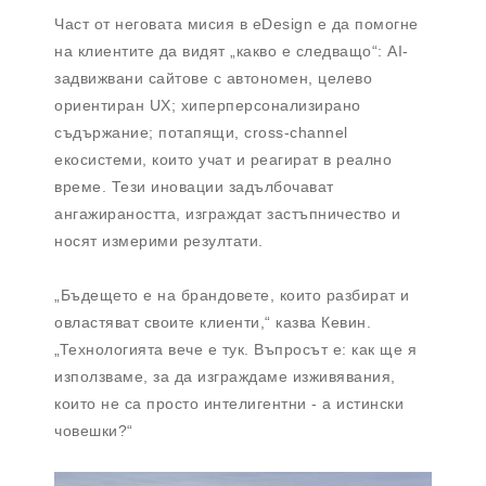
Част от неговата мисия в eDesign е да помогне
на клиентите да видят „какво е следващо“: AI-
задвижвани сайтове с автономен, целево
ориентиран UX; хиперперсонализирано
съдържание; потапящи, cross-channel
екосистеми, които учат и реагират в реално
време. Тези иновации задълбочават
ангажираността, изграждат застъпничество и
носят измерими резултати.
„Бъдещето е на брандовете, които разбират и
овластяват своите клиенти,“ казва Кевин.
„Технологията вече е тук. Въпросът е: как ще я
използваме, за да изграждаме изживявания,
които не са просто интелигентни - а истински
човешки?“