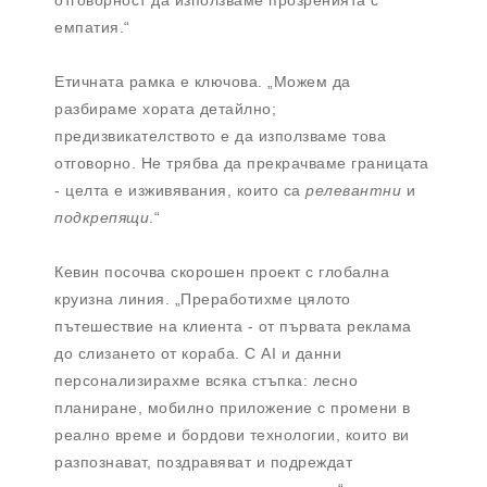
отговорност да използваме прозренията с
емпатия.“
Етичната рамка е ключова. „Можем да
разбираме хората детайлно;
предизвикателството е да използваме това
отговорно. Не трябва да прекрачваме границата
- целта е изживявания, които са
релевантни
и
подкрепящи
.“
Кевин посочва скорошен проект с глобална
круизна линия. „Преработихме цялото
пътешествие на клиента - от първата реклама
до слизането от кораба. С AI и данни
персонализирахме всяка стъпка: лесно
планиране, мобилно приложение с промени в
реално време и бордови технологии, които ви
разпознават, поздравяват и подреждат