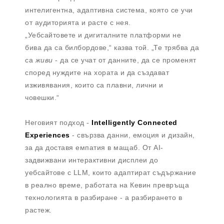
интелигентна, адаптивна система, която се учи
от аудиторията и расте с нея.
„Уебсайтовете и дигиталните платформи не
бива да са билбордове,“ казва той. „Те трябва да
са
живи
- да се учат от данните, да се променят
според нуждите на хората и да създават
изживявания, които са плавни, лични и
човешки.“
Неговият подход -
Intelligently Connected
Experiences
- свързва данни, емоция и дизайн,
за да доставя емпатия в мащаб. От AI-
задвижвани интерактивни дисплеи до
уебсайтове с LLM, които адаптират съдържание
в реално време, работата на Кевин превръща
технологията в разбиране - а разбирането в
растеж.