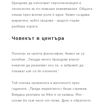
брандове да използват персонализация и
технологии за по-човешки изживявания. Общата
нишка през всички роли е една: Кевин създава
маркетинг, който свързва - защото първо
разбира хората.
Човекът в центъра
Попитан за своята философия, Кевин не се
колебае: „Твърде много брандове влагат
енергия да разказват
кои са
, а забравят да
покажат
как са до клиента
.“
Той описва промяната в мисленето през
годините. „Преди маркетингът беше стремеж.
Виждаш реклама на Nike и си казваш:
Яко -
искам да съм част от това
. Днес е обратното.