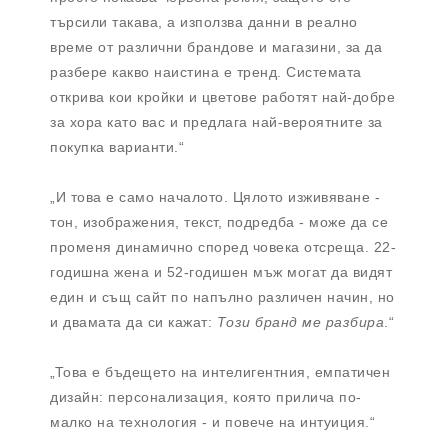
търсили такава, а използва данни в реално
време от различни брандове и магазини, за да
разбере какво наистина е тренд. Системата
открива кои кройки и цветове работят най-добре
за хора като вас и предлага най-вероятните за
покупка варианти.“
„И това е само началото. Цялото изживяване -
тон, изображения, текст, подредба - може да се
променя динамично според човека отсреща. 22-
годишна жена и 52-годишен мъж могат да видят
един и същ сайт по напълно различен начин, но
и двамата да си кажат:
Този бранд ме разбира
.“
„Това е бъдещето на интелигентния, емпатичен
дизайн: персонализация, която прилича по-
малко на технология - и повече на интуиция.“