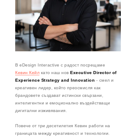
В eDesign Interactive с радост посрещаме
Кевин Кейл
като наш нов
Executive Director of
Experience Strategy and Innovation
- смел и
креативен лидер, който преосмисля как
брандовете създават истински свързани,
интелигентни и емоционално въздействащи
дигитални изживявания.
Повече от три десетилетия Кевин работи на
границата между креативност и технологии.