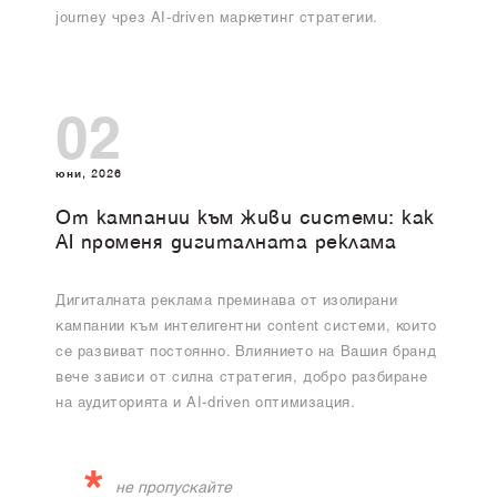
journey чрез AI-driven маркетинг стратегии.
02
юни, 2026
От кампании към живи системи: как
AI променя дигиталната реклама
Дигиталната реклама преминава от изолирани
кампании към интелигентни content системи, които
се развиват постоянно. Влиянието на Вашия бранд
вече зависи от силна стратегия, добро разбиране
на аудиторията и AI-driven оптимизация.
*
не пропускайте