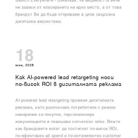
Search Everywhere - означава, че видимостта вече
не зависи от класирането на едно място, а от това
брандът Ви да бъде откриваем в цяла свързана
дигитална екосистема.
18
юни, 2026
Как AI-powered lead retargeting носи
по-висок ROI в дигиталната реклама
AI-powered lead retargeting променя дигиталната
реклама, като разпознава потребители с реално
намерение за покупка, персонализира
комуникацията и повишава conversion rates. Вижте
как брандовете могат да постигнат по-висок ROI,
по-ефективен ad spend и по-интелигентен customer