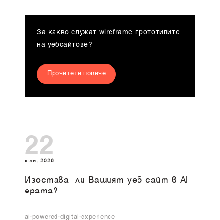
За какво служат wireframe прототипите
на уебсайтове?
Прочетете повече
22
юли, 2026
Изоставa ли Вашият уеб сайт в AI
ерата?
ai-powered-digital-experience