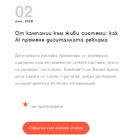
02
юни, 2026
От кампании към живи системи: как
AI променя дигиталната реклама
Дигиталната реклама преминава от изолирани
кампании към интелигентни content системи, които
се развиват постоянно. Влиянието на Вашия бранд
вече зависи от силна стратегия, добро разбиране
на аудиторията и AI-driven оптимизация.
*
не пропускайте
Обратно към всички статии