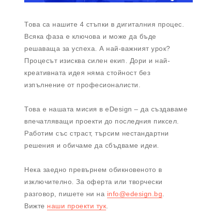
Това са нашите 4 стъпки в дигиталния процес.
Всяка фаза е ключова и може да бъде
решаваща за успеха. А най-важният урок?
Процесът изисква силен екип. Дори и най-
креативната идея няма стойност без
изпълнение от професионалисти.
Това е нашата мисия в eDesign – да създаваме
впечатляващи проекти до последния пиксел.
Работим със страст, търсим нестандартни
решения и обичаме да сбъдваме идеи.
Нека заедно превърнем обикновеното в
изключително. За оферта или творчески
разговор, пишете ни на
info@edesign.bg
.
Вижте
наши проекти тук
.