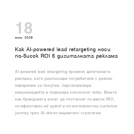
18
юни, 2026
Как AI-powered lead retargeting носи
по-висок ROI в дигиталната реклама
AI-powered lead retargeting променя дигиталната
реклама, като разпознава потребители с реално
намерение за покупка, персонализира
комуникацията и повишава conversion rates. Вижте
как брандовете могат да постигнат по-висок ROI,
по-ефективен ad spend и по-интелигентен customer
journey чрез AI-driven маркетинг стратегии.