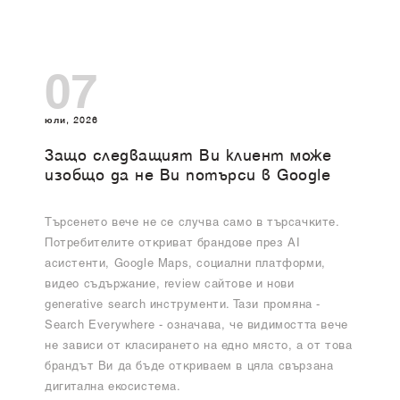
07
юли, 2026
Защо следващият Ви клиент може
изобщо да не Ви потърси в Google
Търсенето вече не се случва само в търсачките.
Потребителите откриват брандове през AI
асистенти, Google Maps, социални платформи,
видео съдържание, review сайтове и нови
generative search инструменти. Тази промяна -
Search Everywhere - означава, че видимостта вече
не зависи от класирането на едно място, а от това
брандът Ви да бъде откриваем в цяла свързана
дигитална екосистема.