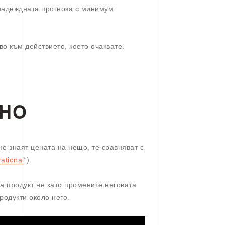
надеждната прогноза с минимум
о към действието, което очаквате.
ЛНО
 не знаят цената на нещо, те сравняват с
rational
“).
а продукт не като промените неговата
родукти около него.