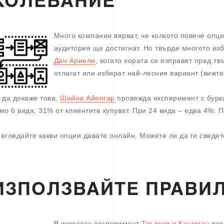
КОЛЕБАНИЕ
Много компании вярват, че колкото повече опци
аудитория ще достигнат. Но твърде многото из
Дан Ариели
, когато хората се изправят пред тв
отлагат или избират най-лесния вариант (вижте 
 да докаже това,
Шийна Айенгар
провежда експеримент с бурка
мо 6 вида, 31% от клиентите купуват. При 24 вида – едва 4%. 
егледайте какви опции давате онлайн. Можете ли да ги сведет
ИЗПОЛЗВАЙТЕ ПРАВИ
В известен експеримент
Твърски и Канеман
пок