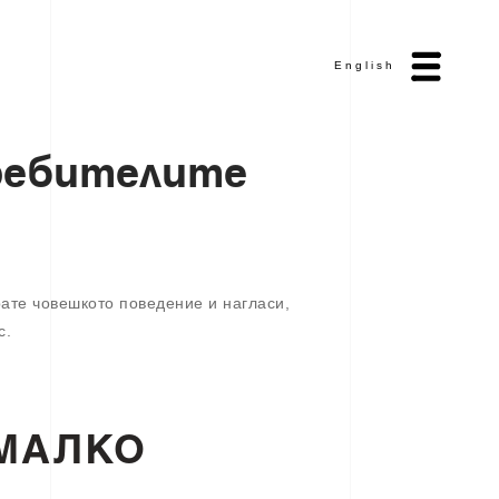
English
р
е
б
и
т
е
л
и
т
е
рате човешкото поведение и нагласи,
с.
-МАЛКО