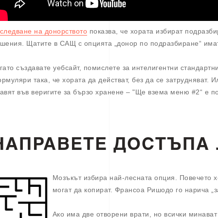
следване на донорството
показва, че хората избират подразби
шения. Щатите в САЩ с опцията „донор по подразбиране“ имат
гато създавате уебсайт, помислете за интелигентни стандарт
рмуляри така, че хората да действат, без да се затрудняват. И
авят във веригите за бързо хранене – "Ще взема меню #2“ е по
НАПРАВЕТЕ ДОСТЪПА
Мозъкът избира най-лесната опция. Повечето х
могат да копират. Франсоа Ришодо го нарича „з
Ако има две отворени врати, но всички минават