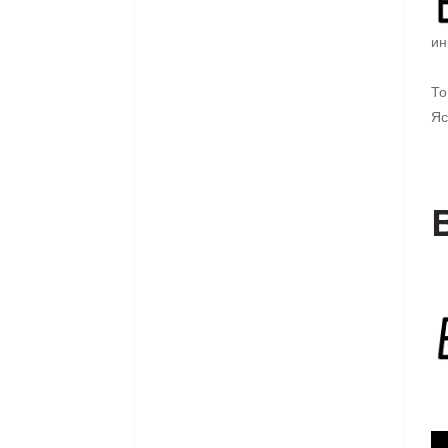
ин
То
Яс