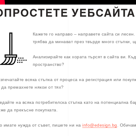
ОПРОСТЕТЕ УЕБСАЙТА
Кажете го направо – направете сайта си лесен
трябва да минават през твърде много стъпки, щ
Анализирайте как хората търсят в сайта ви. Къ
пространство?
зпечатайте всяка стъпка от процеса на регистрация или покуп
 да премахнете някои от тях?
едайте на всяка потребителска стъпка като на потенциална б
же да прекъсне покупката.
о имате нужда от съвет, пишете ни на
info@edesign.bg
. Обича