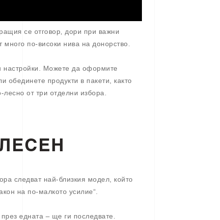
ращия се отговор, дори при важни
 много по-високи нива на донорство.
ни настройки. Можете да оформите
ли обединете продукти в пакети, както
-лесно от три отделни избора.
 ЛЕСЕН
ора следват най-близкия модел, който
акон на по-малкото усилие“.
 през едната – ще ги последвате.