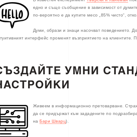
едно и също съобщение в зависимост от думите
по-вероятно е да купите месо „85% чисто“, отк
Думи, образи и знаци насочват поведението. Д
туитивният интерфейс променят възприятието на клиентите. 
СЪЗДАЙТЕ УМНИ СТАН
НАСТРОЙКИ
Живеем в информационно претоварване. Страхъ
да се придържат към зададените по подразбира
на
Бари Шварц
).