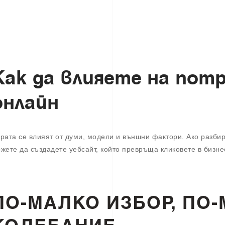
К
а
к
д
а
в
л
и
я
е
т
е
н
а
п
о
т
о
н
л
а
й
н
рата се влияят от думи, модели и външни фактори. Ако разби
жете да създадете уебсайт, който превръща кликовете в бизне
ПО-МАЛКО ИЗБОР, ПО