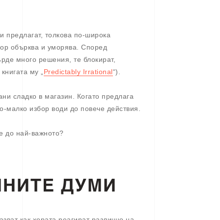
и предлагат, толкова по-широка
бор обърква и уморява. Според
ърде много решения, те блокират,
книгата му „
Predictably Irrational
“).
ни сладко в магазин. Когато предлага
По-малко избор води до повече действия.
е до най-важното?
ЛНИТЕ ДУМИ
азват как хората реагират различно на