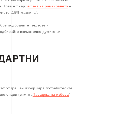
. Това е т.нар.
ефект на рамкирането
–
олкото „15% мазнина“.
обре подбраните текстове и
Подбирайте внимателно думите си.
ДАРТНИ
т от грешен избор кара потребителите
не опции (вижте „
Парадокс на избора
“