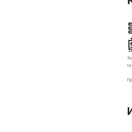
За
са
Пр