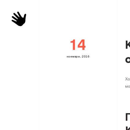
14
н
о
е
м
в
р
и
,
2
0
1
6
Хо
мо