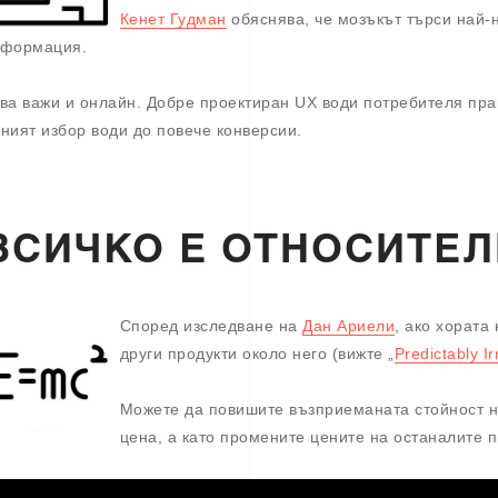
Кенет Гудман
обяснява, че мозъкът търси най-
формация.
ва важи и онлайн. Добре проектиран UX води потребителя прав
ният избор води до повече конверсии.
ВСИЧКО Е ОТНОСИТЕ
Според изследване на
Дан Ариели
, ако хората
други продукти около него (вижте „
Predictably Ir
Можете да повишите възприеманата стойност н
цена, а като промените цените на останалите п