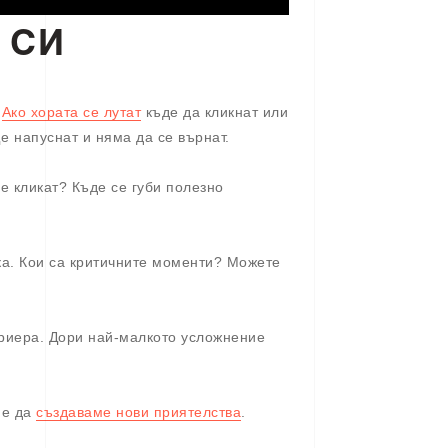
 СИ
.
Ако хората се лутат
къде да кликнат или
е напуснат и няма да се върнат.
де кликат? Къде се губи полезно
ка. Кои са критичните моменти? Можете
ариера. Дори най-малкото усложнение
ме да
създаваме нови приятелства
.