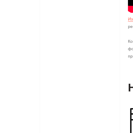
Из
ре
Ко
фо
пр