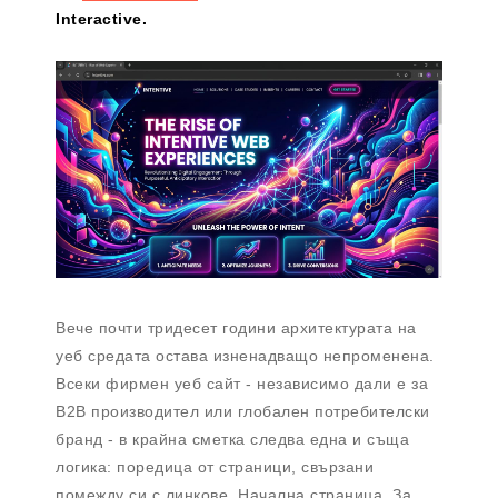
Interactive.
Вече почти тридесет години архитектурата на
уеб средата остава изненадващо непроменена.
Всеки фирмен уеб сайт - независимо дали е за
B2B производител или глобален потребителски
бранд - в крайна сметка следва една и съща
логика: поредица от страници, свързани
помежду си с линкове. Начална страница. За