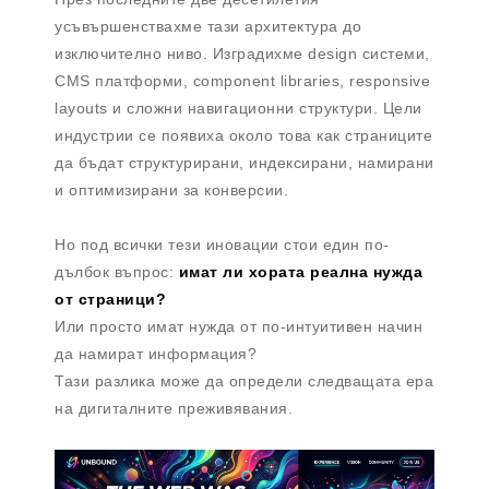
усъвършенствахме тази архитектура до
изключително ниво. Изградихме design системи,
CMS платформи, component libraries, responsive
layouts и сложни навигационни структури. Цели
индустрии се появиха около това как страниците
да бъдат структурирани, индексирани, намирани
и оптимизирани за конверсии.
Но под всички тези иновации стои един по-
дълбок въпрос:
имат ли хората реална нужда
от страници?
Или просто имат нужда от по-интуитивен начин
да намират информация?
Тази разлика може да определи следващата ера
на дигиталните преживявания.