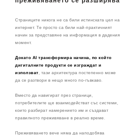
преживяването се разширява
Страниците никога не са били истинската цел на
интернет. Те просто са били най-практичният
начин за представяне на информация в дадения
момент.
Докато AI трансформира начина, по който
дигиталните продукти се изграждат и
използват
, тази архитектура постепенно може
да се разтвори в нещо много по-гъвкаво.
Вместо да навигират през страници,
потребителите ще взаимодействат със системи,
които разбират намерението им и създават
правилното преживяване в реално време.
Преживяването вече няма да наподобява