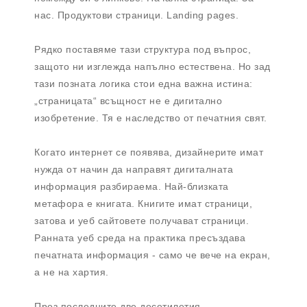
нас. Продуктови страници. Landing pages.
Рядко поставяме тази структура под въпрос,
защото ни изглежда напълно естествена. Но зад
тази позната логика стои една важна истина:
„страницата“ всъщност не е дигитално
изобретение. Тя е наследство от печатния свят.
Когато интернет се появява, дизайнерите имат
нужда от начин да направят дигиталната
информация разбираема. Най-близката
метафора е книгата. Книгите имат страници,
затова и уеб сайтовете получават страници.
Ранната уеб среда на практика пресъздава
печатната информация - само че вече на екран,
а не на хартия.
През последните две десетилетия