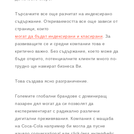
Търсачките все още разчитат на индексирано
съдържание. Откриваемостта все още зависи от
страници, които
могат да бъдат индексирани и класирани
. За
развиващите се и средни компании това е
критично важно. Без съдържание, което може да
бъде открито, потенциалните клиенти много по-
трудно ще намират бизнеса Ви.
Това създава ясно разграничение.
Големите глобални брандове с доминиращ
пазарен дял могат да си позволят да
експериментират с радикално различни
дигитални преживявания. Компания с мащаба
на Coca-Cola например би могла да пусне
изцяло conversational или click-less интерфейс,