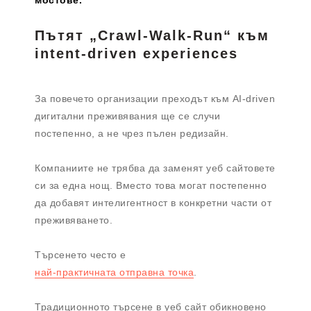
мостове.
Пътят „Crawl-Walk-Run“ към
intent-driven experiences
За повечето организации преходът към AI-driven
дигитални преживявания ще се случи
постепенно, а не чрез пълен редизайн.
Компаниите не трябва да заменят уеб сайтовете
си за една нощ. Вместо това могат постепенно
да добавят интелигентност в конкретни части от
преживяването.
Търсенето често е
най-практичната отправна точка
.
Традиционното търсене в уеб сайт обикновено