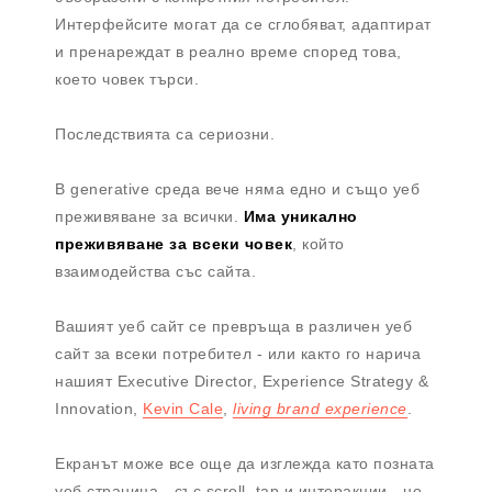
Интерфейсите могат да се сглобяват, адаптират
и пренареждат в реално време според това,
което човек търси.
Последствията са сериозни.
В generative среда вече няма едно и също уеб
преживяване за всички.
Има уникално
преживяване за всеки човек
, който
взаимодейства със сайта.
Вашият уеб сайт се превръща в различен уеб
сайт за всеки потребител - или както го нарича
нашият Executive Director, Experience Strategy &
Innovation,
Kevin Cale
,
living brand experience
.
Екранът може все още да изглежда като позната
уеб страница - със scroll, tap и интеракции - но