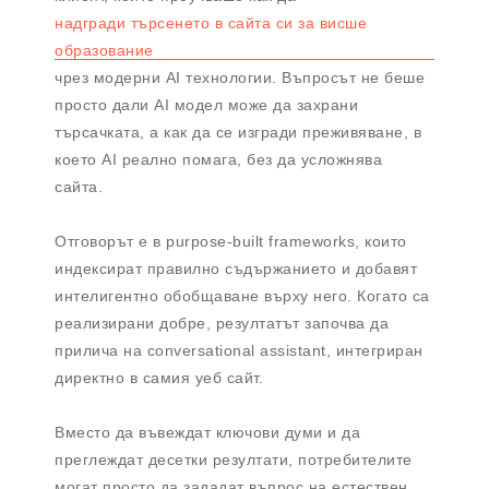
надгради търсенето в сайта си за висше
образование
чрез модерни AI технологии. Въпросът не беше
просто дали AI модел може да захрани
търсачката, а как да се изгради преживяване, в
което AI реално помага, без да усложнява
сайта.
Отговорът е в purpose-built frameworks, които
индексират правилно съдържанието и добавят
интелигентно обобщаване върху него. Когато са
реализирани добре, резултатът започва да
прилича на conversational assistant, интегриран
директно в самия уеб сайт.
Вместо да въвеждат ключови думи и да
преглеждат десетки резултати, потребителите
могат просто да зададат въпрос на естествен