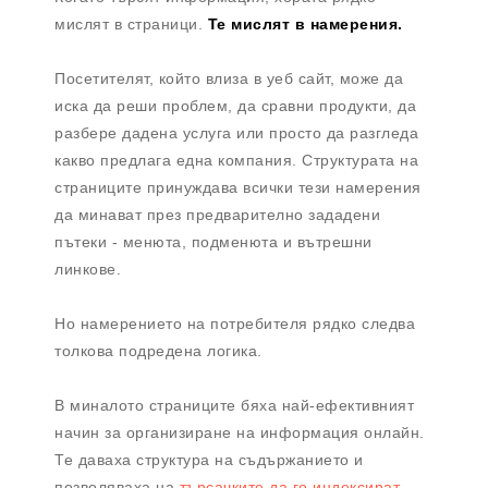
мислят в страници.
Те мислят в намерения.
Посетителят, който влиза в уеб сайт, може да
иска да реши проблем, да сравни продукти, да
разбере дадена услуга или просто да разгледа
какво предлага една компания. Структурата на
страниците принуждава всички тези намерения
да минават през предварително зададени
пътеки - менюта, подменюта и вътрешни
линкове.
Но намерението на потребителя рядко следва
толкова подредена логика.
В миналото страниците бяха най-ефективният
начин за организиране на информация онлайн.
Те даваха структура на съдържанието и
позволяваха на
търсачките да го индексират
.