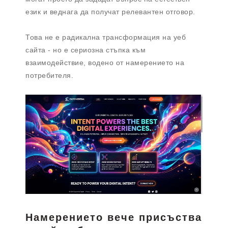
език и веднага да получат релевантен отговор.
Това не е радикална трансформация на уеб
сайта - но е сериозна стъпка към
взаимодействие, водено от намерението на
потребителя.
Намерението вече присъства