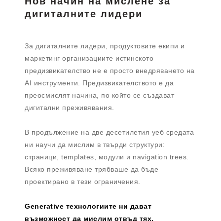
Нов начин на мислене за
дигиталните лидери
За дигиталните лидери, продуктовите екипи и
маркетинг организациите истинското
предизвикателство не е просто внедряването на
AI инструменти. Предизвикателството е да
преосмислят начина, по който се създават
дигитални преживявания.
В продължение на две десетилетия уеб средата
ни научи да мислим в твърди структури:
страници, templates, модули и navigation trees.
Всяко преживяване трябваше да бъде
проектирано в тези ограничения.
Generative технологиите ни дават
възможност да мислим отвъд тях.