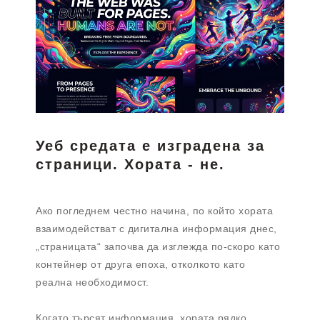
Уеб средата е изградена за
страници. Хората - не.
Ако погледнем честно начина, по който хората
взаимодействат с дигитална информация днес,
„страницата“ започва да изглежда по-скоро като
контейнер от друга епоха, отколкото като
реална необходимост.
Когато търсят информация, хората рядко