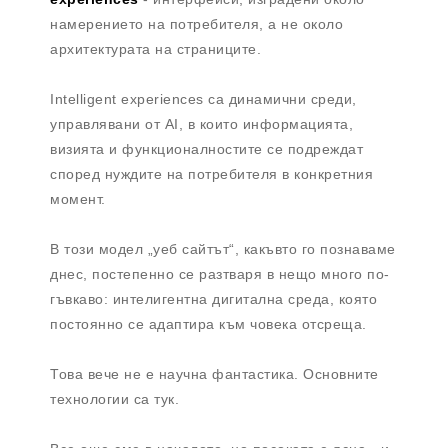
намерението на потребителя, а не около
архитектурата на страниците.
Intelligent experiences са динамични среди,
управлявани от AI, в които информацията,
визията и функционалностите се подреждат
според нуждите на потребителя в конкретния
момент.
В този модел „уеб сайтът“, какъвто го познаваме
днес, постепенно се разтваря в нещо много по-
гъвкаво: интелигентна дигитална среда, която
постоянно се адаптира към човека отсреща.
Това вече не е научна фантастика. Основните
технологии са тук.