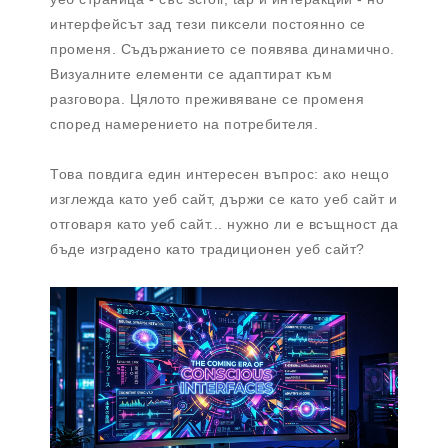
интерфейсът зад тези пиксели постоянно се
променя. Съдържанието се появява динамично.
Визуалните елементи се адаптират към
разговора. Цялото преживяване се променя
според намерението на потребителя.
Това повдига един интересен въпрос: ако нещо
изглежда като уеб сайт, държи се като уеб сайт и
отговаря като уеб сайт... нужно ли е всъщност да
бъде изградено като традиционен уеб сайт?