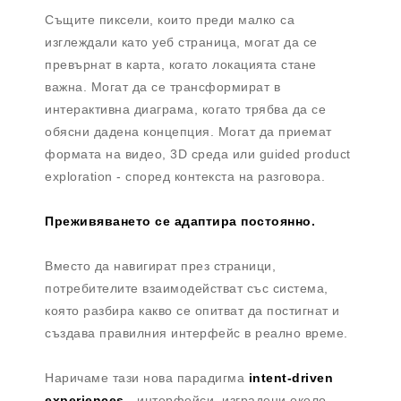
Същите пиксели, които преди малко са
изглеждали като уеб страница, могат да се
превърнат в карта, когато локацията стане
важна. Могат да се трансформират в
интерактивна диаграма, когато трябва да се
обясни дадена концепция. Могат да приемат
формата на видео, 3D среда или guided product
exploration - според контекста на разговора.
Преживяването се адаптира постоянно.
Вместо да навигират през страници,
потребителите взаимодействат със система,
която разбира какво се опитват да постигнат и
създава правилния интерфейс в реално време.
Наричаме тази нова парадигма
intent-driven
experiences
- интерфейси, изградени около