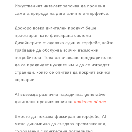
Изкуственият интелект започва да променя
самата природа на дигиталните интерфейси.
Доскоро всеки дигитален продукт беше
проектиран като фиксирана система.
Дизайнерите създаваха един интерфейс, който
трябваше да обслужва всички възможни
потребители. Това означаваше предварително
да се предвидят нуждите им и да се изградят
страници, които се опитват да покрият всички
сценарии.
AI въвежда различна парадигма: generative
дигитални преживявания за
audience of one
.
Вместо да показва фиксиран интерфейс, AI
може динамично да създава преживявания,
съобразени с конкретния потребител.