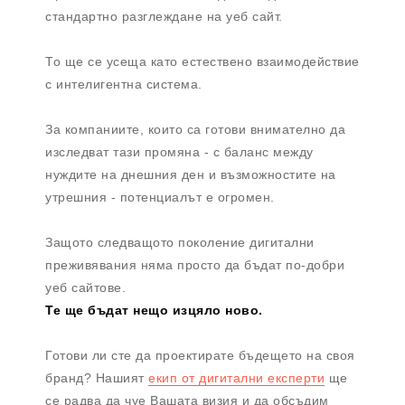
стандартно разглеждане на уеб сайт.
То ще се усеща като естествено взаимодействие
с интелигентна система.
За компаниите, които са готови внимателно да
изследват тази промяна - с баланс между
нуждите на днешния ден и възможностите на
утрешния - потенциалът е огромен.
Защото следващото поколение дигитални
преживявания няма просто да бъдат по-добри
уеб сайтове.
Те ще бъдат нещо изцяло ново.
Готови ли сте да проектирате бъдещето на своя
бранд? Нашият
екип от дигитални експерти
ще
се радва да чуе Вашата визия и да обсъдим