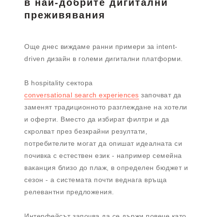
в най-добрите дигитални
преживявания
Още днес виждаме ранни примери за intent-
driven дизайн в големи дигитални платформи.
В hospitality сектора
conversational search experiences
започват да
заменят традиционното разглеждане на хотели
и оферти. Вместо да избират филтри и да
скролват през безкрайни резултати,
потребителите могат да опишат идеалната си
почивка с естествен език - например семейна
ваканция близо до плаж, в определен бюджет и
сезон - а системата почти веднага връща
релевантни предложения.
Интерфейсът започва да се държи повече като