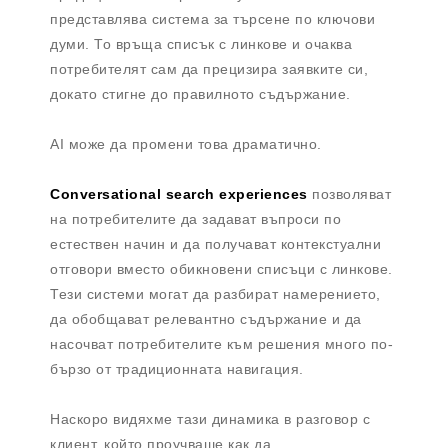
представлява система за търсене по ключови
думи. То връща списък с линкове и очаква
потребителят сам да прецизира заявките си,
докато стигне до правилното съдържание.
AI може да промени това драматично.
Conversational search experiences
позволяват
на потребителите да задават въпроси по
естествен начин и да получават контекстуални
отговори вместо обикновени списъци с линкове.
Тези системи могат да разбират намерението,
да обобщават релевантно съдържание и да
насочват потребителите към решения много по-
бързо от традиционната навигация.
Наскоро видяхме тази динамика в разговор с
клиент, който проучваше как да