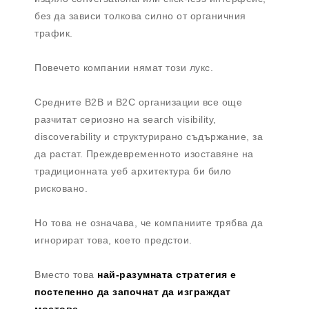
без да зависи толкова силно от органичния
трафик.
Повечето компании нямат този лукс.
Средните B2B и B2C организации все още
разчитат сериозно на search visibility,
discoverability и структурирано съдържание, за
да растат. Преждевременното изоставяне на
традиционната уеб архитектура би било
рисковано.
Но това не означава, че компаниите трябва да
игнорират това, което предстои.
Вместо това
най-разумната стратегия е
постепенно да започнат да изграждат