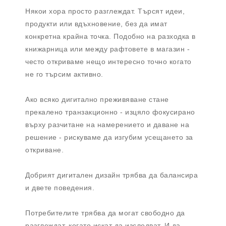
Някои хора просто разглеждат. Търсят идеи,
продукти или вдъхновение, без да имат
конкретна крайна точка. Подобно на разходка в
книжарница или между рафтовете в магазин -
често откриваме нещо интересно точно когато
не го търсим активно.
Ако всяко дигитално преживяване стане
прекалено транзакционно - изцяло фокусирано
върху разчитане на намерението и даване на
решение - рискуваме да изгубим усещането за
откриване.
Добрият дигитален дизайн трябва да балансира
и двете поведения.
Потребителите трябва да могат свободно да
разглеждат, когато искат да изследват. И да