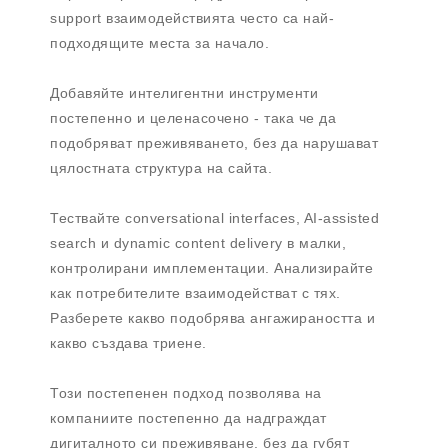
support взаимодействията често са най-
подходящите места за начало.
Добавяйте интелигентни инструменти
постепенно и целенасочено - така че да
подобряват преживяването, без да нарушават
цялостната структура на сайта.
Тествайте conversational interfaces, AI-assisted
search и dynamic content delivery в малки,
контролирани имплементации. Анализирайте
как потребителите взаимодействат с тях.
Разберете какво подобрява ангажираността и
какво създава триене.
Този постепенен подход позволява на
компаниите постепенно да надграждат
дигиталното си преживяване, без да губят