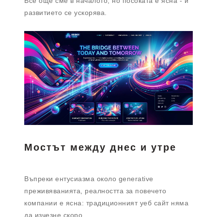
Все още сме в началото, но посоката е ясна - и
развитието се ускорява.
Мостът между днес и утре
Въпреки ентусиазма около generative
преживяванията, реалността за повечето
компании е ясна: традиционният уеб сайт няма
да изчезне скоро.